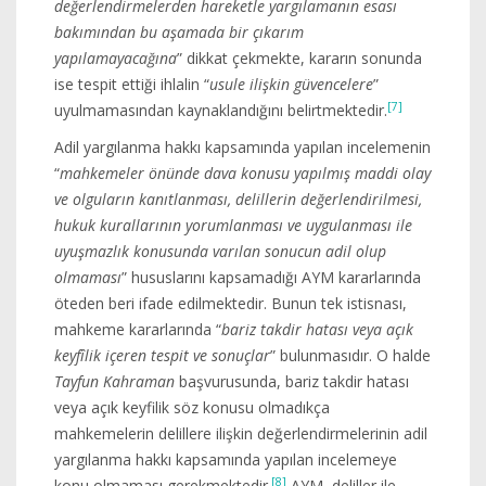
değerlendirmelerden hareketle yargılamanın esası
bakımından bu aşamada bir çıkarım
yapılamayacağına
” dikkat çekmekte, kararın sonunda
ise tespit ettiği ihlalin “
usule ilişkin güvencelere
”
[7]
uyulmamasından kaynaklandığını belirtmektedir.
Adil yargılanma hakkı kapsamında yapılan incelemenin
“
mahkemeler önünde dava konusu yapılmış maddi olay
ve olguların kanıtlanması, delillerin değerlendirilmesi,
hukuk kurallarının yorumlanması ve uygulanması ile
uyuşmazlık konusunda varılan sonucun adil olup
olmaması
” hususlarını kapsamadığı AYM kararlarında
öteden beri ifade edilmektedir. Bunun tek istisnası,
mahkeme kararlarında “
bariz takdir hatası veya açık
keyfîlik içeren tespit ve sonuçlar
” bulunmasıdır. O halde
Tayfun Kahraman
başvurusunda, bariz takdir hatası
veya açık keyfilik söz konusu olmadıkça
mahkemelerin delillere ilişkin değerlendirmelerinin adil
yargılanma hakkı kapsamında yapılan incelemeye
[8]
konu olmaması gerekmektedir.
AYM, deliller ile