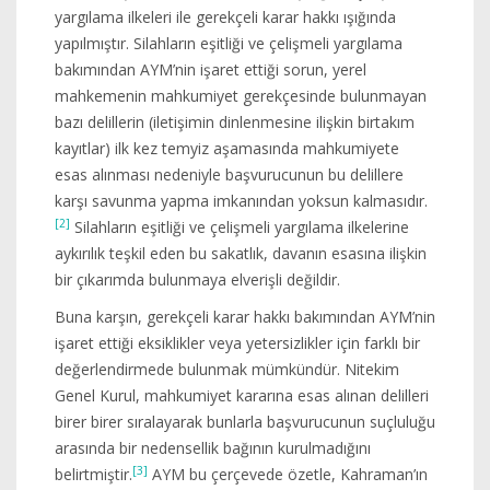
yargılama ilkeleri ile gerekçeli karar hakkı ışığında
yapılmıştır. Silahların eşitliği ve çelişmeli yargılama
bakımından AYM’nin işaret ettiği sorun, yerel
mahkemenin mahkumiyet gerekçesinde bulunmayan
bazı delillerin (iletişimin dinlenmesine ilişkin birtakım
kayıtlar) ilk kez temyiz aşamasında mahkumiyete
esas alınması nedeniyle başvurucunun bu delillere
karşı savunma yapma imkanından yoksun kalmasıdır.
[2]
Silahların eşitliği ve çelişmeli yargılama ilkelerine
aykırılık teşkil eden bu sakatlık, davanın esasına ilişkin
bir çıkarımda bulunmaya elverişli değildir.
Buna karşın, gerekçeli karar hakkı bakımından AYM’nin
işaret ettiği eksiklikler veya yetersizlikler için farklı bir
değerlendirmede bulunmak mümkündür. Nitekim
Genel Kurul, mahkumiyet kararına esas alınan delilleri
birer birer sıralayarak bunlarla başvurucunun suçluluğu
arasında bir nedensellik bağının kurulmadığını
[3]
belirtmiştir.
AYM bu çerçevede özetle, Kahraman’ın