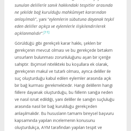
sunulan delillerle sanık hakkındaki tespitler arasında
ne şekilde bağ kurulduğu mahkûmiyet kararından
anlaşılmalı
”, yani “
eylemlerin sübutuna dayanak teşkil
eden deliller açıkça ve eylemlerle ilişkilendirilerek
[11]
açıklanmalıdır
”.
Görüldüğü gibi gerekçeli karar hakkı, şeklen bir
gerekçenin mevcut olması ve bu gerekçede birtakım
unsurların bulunması zorunluluğunu aşan bir içeriğe
sahiptir. Biçimsel nitelikteki bu koşullara ek olarak,
gerekçenin makul ve tutarlı olması, ayrıca deliller ile
suç oluşturduğu kabul edilen eylemler arasında açık
bir bağ kurması gerekmektedir. Hangi delillerin hangi
fiillere dayanak oluşturduğu, bu fiillerin sanığa neden
ve nasıl isnat edildiği, yani deliller ile sanığın suçluluğu
arasında nasıl bir bağ kurulduğu gerekçeden
anlaşılmalıdır. Bu hususların tamamı bireysel başvuru
kapsamında yapılan incelemenin konusunu
oluşturdukça, AYM tarafından yapılan tespit ve