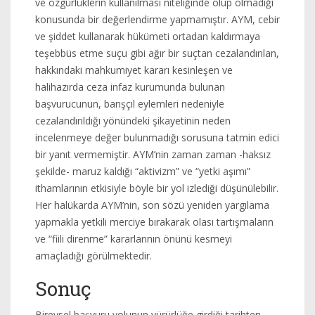
ve özgürlüklerin kullanılması niteliğinde olup olmadığı
konusunda bir değerlendirme yapmamıştır. AYM, cebir
ve şiddet kullanarak hükümeti ortadan kaldırmaya
teşebbüs etme suçu gibi ağır bir suçtan cezalandırılan,
hakkındaki mahkumiyet kararı kesinleşen ve
halihazırda ceza infaz kurumunda bulunan
başvurucunun, barışçıl eylemleri nedeniyle
cezalandırıldığı yönündeki şikayetinin neden
incelenmeye değer bulunmadığı sorusuna tatmin edici
bir yanıt vermemiştir. AYM’nin zaman zaman -haksız
şekilde- maruz kaldığı “aktivizm” ve “yetki aşımı”
ithamlarının etkisiyle böyle bir yol izlediği düşünülebilir.
Her halükarda AYM’nin, son sözü yeniden yargılama
yapmakla yetkili merciye bırakarak olası tartışmaların
ve “fiili direnme” kararlarının önünü kesmeyi
amaçladığı görülmektedir.
Sonuç
Bireysel başvuru yolunun yürürlüğe girdiği tarihten