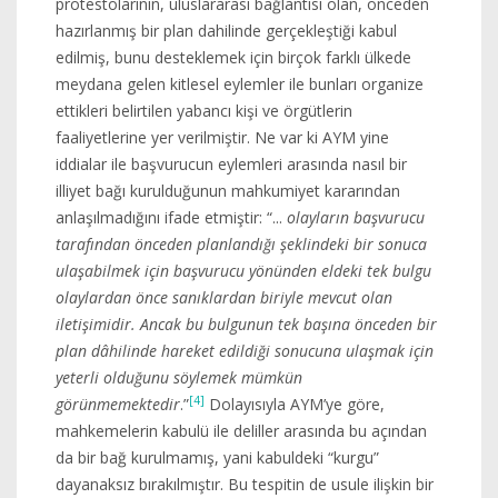
protestolarının, uluslararası bağlantısı olan, önceden
hazırlanmış bir plan dahilinde gerçekleştiği kabul
edilmiş, bunu desteklemek için birçok farklı ülkede
meydana gelen kitlesel eylemler ile bunları organize
ettikleri belirtilen yabancı kişi ve örgütlerin
faaliyetlerine yer verilmiştir. Ne var ki AYM yine
iddialar ile başvurucun eylemleri arasında nasıl bir
illiyet bağı kurulduğunun mahkumiyet kararından
anlaşılmadığını ifade etmiştir: “...
olayların başvurucu
tarafından önceden planlandığı şeklindeki bir sonuca
ulaşabilmek için başvurucu yönünden eldeki tek bulgu
olaylardan önce sanıklardan biriyle mevcut olan
iletişimidir. Ancak bu bulgunun tek başına önceden bir
plan dâhilinde hareket edildiği sonucuna ulaşmak için
yeterli olduğunu söylemek mümkün
[4]
görünmemektedir
.”
Dolayısıyla AYM’ye göre,
mahkemelerin kabulü ile deliller arasında bu açından
da bir bağ kurulmamış, yani kabuldeki “kurgu”
dayanaksız bırakılmıştır. Bu tespitin de usule ilişkin bir