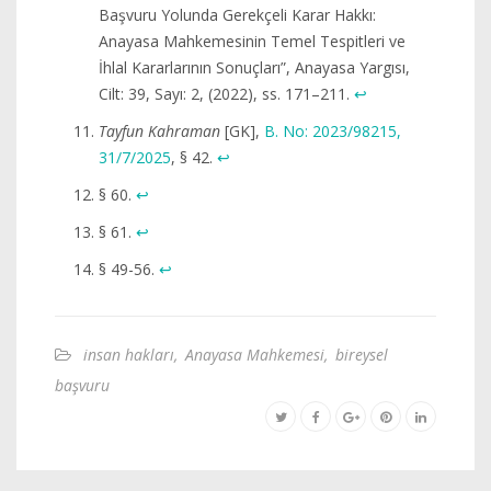
Başvuru Yolunda Gerekçeli Karar Hakkı:
Anayasa Mahkemesinin Temel Tespitleri ve
İhlal Kararlarının Sonuçları”, Anayasa Yargısı,
Cilt: 39, Sayı: 2, (2022), ss. 171–211.
↩︎
Tayfun Kahraman
[GK],
B. No: 2023/98215,
31/7/2025
, § 42.
↩︎
§ 60.
↩︎
§ 61.
↩︎
§ 49-56.
↩︎
insan hakları
,
Anayasa Mahkemesi
,
bireysel
başvuru