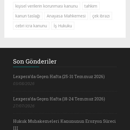
kişisel verilerin korunması kanunu
tahkim
kanun taslağı
Anayasa Mahkemesi
çek ibrazı
cebri icra kanunu
İş Hukuku
Son Gönderiler
Lexpera’da Geçen Hafta (25-31 Temmuz 2026)
03/08/2026
Lexpera’da Geçen Hafta (18-24 Temmuz 2026)
27/07/2026
Hukuk Muhakemeleri Kanununun Erozyon Süreci
III