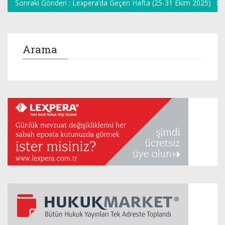
Sonraki Gönderi : Lexpera’da Geçen Hafta (25-31 Ekim 2025)
Arama