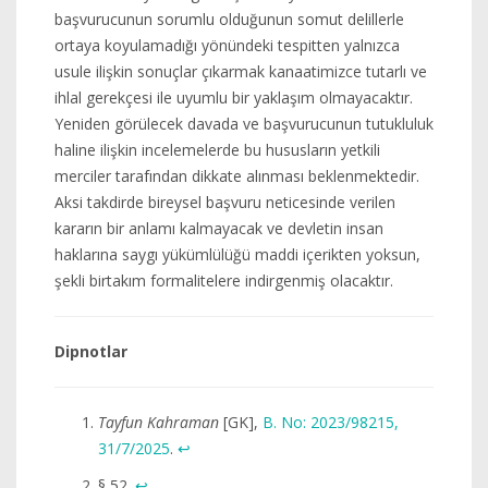
başvurucunun sorumlu olduğunun somut delillerle
ortaya koyulamadığı yönündeki tespitten yalnızca
usule ilişkin sonuçlar çıkarmak kanaatimizce tutarlı ve
ihlal gerekçesi ile uyumlu bir yaklaşım olmayacaktır.
Yeniden görülecek davada ve başvurucunun tutukluluk
haline ilişkin incelemelerde bu hususların yetkili
merciler tarafından dikkate alınması beklenmektedir.
Aksi takdirde bireysel başvuru neticesinde verilen
kararın bir anlamı kalmayacak ve devletin insan
haklarına saygı yükümlülüğü maddi içerikten yoksun,
şekli birtakım formalitelere indirgenmiş olacaktır.
Dipnotlar
Tayfun Kahraman
[GK],
B. No: 2023/98215,
31/7/2025
.
↩︎
§ 52.
↩︎