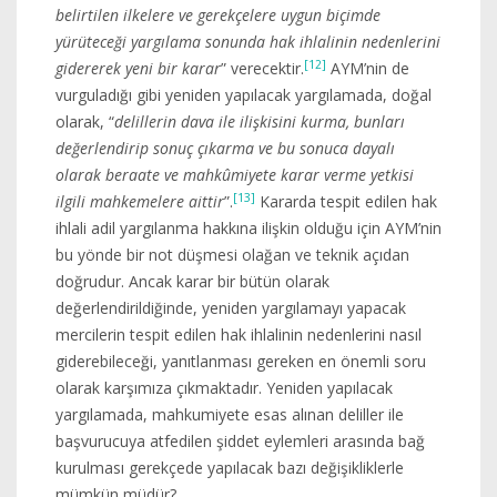
belirtilen ilkelere ve gerekçelere uygun biçimde
yürüteceği yargılama sonunda hak ihlalinin nedenlerini
[12]
gidererek yeni bir karar
” verecektir.
AYM’nin de
vurguladığı gibi yeniden yapılacak yargılamada, doğal
olarak, “
delillerin dava ile ilişkisini kurma, bunları
değerlendirip sonuç çıkarma ve bu sonuca dayalı
olarak beraate ve mahkûmiyete karar verme yetkisi
[13]
ilgili mahkemelere aittir
”.
Kararda tespit edilen hak
ihlali adil yargılanma hakkına ilişkin olduğu için AYM’nin
bu yönde bir not düşmesi olağan ve teknik açıdan
doğrudur. Ancak karar bir bütün olarak
değerlendirildiğinde, yeniden yargılamayı yapacak
mercilerin tespit edilen hak ihlalinin nedenlerini nasıl
giderebileceği, yanıtlanması gereken en önemli soru
olarak karşımıza çıkmaktadır. Yeniden yapılacak
yargılamada, mahkumiyete esas alınan deliller ile
başvurucuya atfedilen şiddet eylemleri arasında bağ
kurulması gerekçede yapılacak bazı değişikliklerle
mümkün müdür?