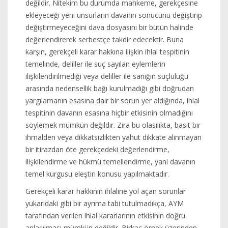
değildir. Nitekim bu durumda mahkeme, gerekçesine
ekleyeceği yeni unsurların davanın sonucunu değiştirip
değiştirmeyeceğini dava dosyasını bir bütün halinde
değerlendirerek serbestçe takdir edecektir. Buna
karşın, gerekçeli karar hakkına ilişkin ihlal tespitinin
temelinde, deliller ile suç sayılan eylemlerin
ilişkilendirilmediği veya deliller ile sanığın suçluluğu
arasında nedensellik bağı kurulmadığı gibi doğrudan
yargılamanın esasına dair bir sorun yer aldığında, ihlal
tespitinin davanın esasına hiçbir etkisinin olmadığını
söylemek mümkün değildir. Zira bu olasılıkta, basit bir
ihmalden veya dikkatsizlikten yahut dikkate alınmayan
bir itirazdan öte gerekçedeki değerlendirme,
ilişkilendirme ve hükmü temellendirme, yani davanın
temel kurgusu eleştiri konusu yapılmaktadır.
Gerekçeli karar hakkının ihlaline yol açan sorunlar
yukarıdaki gibi bir ayrıma tabi tutulmadıkça, AYM
tarafından verilen ihlal kararlarının etkisinin doğru
anlaşılması mümkün değildir. Birkaç örnek üzerinden