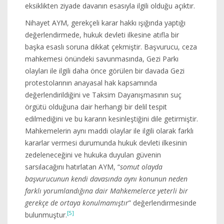
eksiklikten ziyade davanın esasıyla ilgili olduğu açıktır.
Nihayet AYM, gerekçeli karar hakkı ışığında yaptığı
değerlendirmede, hukuk devleti ilkesine atıfla bir
başka esaslı soruna dikkat çekmiştir. Başvurucu, ceza
mahkemesi önündeki savunmasında, Gezi Parkı
olayları ile ilgili daha önce görülen bir davada Gezi
protestolarının anayasal hak kapsamında
değerlendirildiğini ve Taksim Dayanışmasının suç
örgütü olduğuna dair herhangi bir delil tespit
edilmediğini ve bu kararın kesinleştiğini dile getirmiştir.
Mahkemelerin aynı maddi olaylar ile ilgili olarak farklı
kararlar vermesi durumunda hukuk devleti ilkesinin
zedeleneceğini ve hukuka duyulan güvenin
sarsılacağını hatırlatan AYM, “
somut olayda
başvurucunun kendi davasında aynı konunun neden
farklı yorumlandığına dair Mahkemelerce yeterli bir
gerekçe de ortaya konulmamıştır
” değerlendirmesinde
[5]
bulunmuştur.