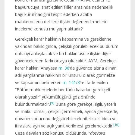
başvurucuya isnat edilen fiiller arasında nedensellik
bağı kurulmadığını tespit ederken acaba
mahkemelerin delillere ilişkin değerlendirmelerini
inceleme konusu mu yapmaktadır?
Gerekçeli karar hakkının kapsamına ve gereklerine
yakından bakıldığında, çelişkili görülebilecek bu durum
daha iyi anlaşılacak ve bu hakkın usule ilişkin diğer
güvencelerden farkı ortaya çıkacaktır. AYM, Gerekçeli
karar hakkını Anayasa
m. 36
’da güvence altına alınan
adil yargılanma hakkının bir unsuru olarak görmekte
ve kapsamını belirlerken
m. 141/3
’te ifade edilen
“Bütün mahkemelerin her türlü kararları gerekçeli
olarak yazılır” yükümlülüğünü göz önünde
[9]
bulundurmaktadır.
Buna göre gerekçe, ilgili, yeterli
ve makul olmalı, çelişki içermemeli, ayrıca gerekçede,
davanın sonucunu değiştirebilecek nitelikteki iddia ve
[10]
itirazlara ayrı ve açık yanıt verilmesi gerekmektedir.
Ceza davaları söz konusu olduğunda, “
dosyaya