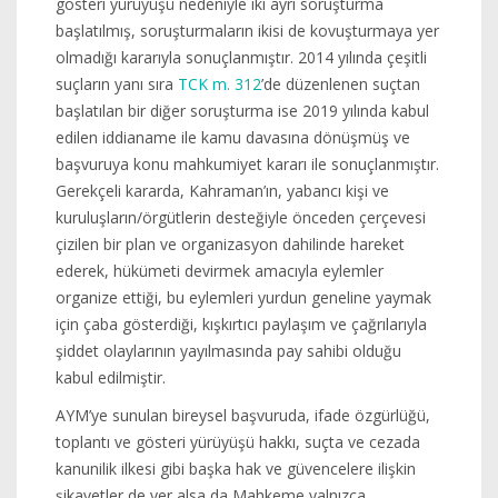
gösteri yürüyüşü nedeniyle iki ayrı soruşturma
başlatılmış, soruşturmaların ikisi de kovuşturmaya yer
olmadığı kararıyla sonuçlanmıştır. 2014 yılında çeşitli
suçların yanı sıra
TCK m. 312
’de düzenlenen suçtan
başlatılan bir diğer soruşturma ise 2019 yılında kabul
edilen iddianame ile kamu davasına dönüşmüş ve
başvuruya konu mahkumiyet kararı ile sonuçlanmıştır.
Gerekçeli kararda, Kahraman’ın, yabancı kişi ve
kuruluşların/örgütlerin desteğiyle önceden çerçevesi
çizilen bir plan ve organizasyon dahilinde hareket
ederek, hükümeti devirmek amacıyla eylemler
organize ettiği, bu eylemleri yurdun geneline yaymak
için çaba gösterdiği, kışkırtıcı paylaşım ve çağrılarıyla
şiddet olaylarının yayılmasında pay sahibi olduğu
kabul edilmiştir.
AYM’ye sunulan bireysel başvuruda, ifade özgürlüğü,
toplantı ve gösteri yürüyüşü hakkı, suçta ve cezada
kanunilik ilkesi gibi başka hak ve güvencelere ilişkin
şikayetler de yer alsa da Mahkeme yalnızca