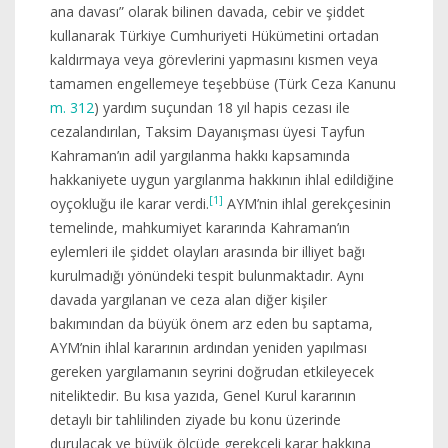
ana davası” olarak bilinen davada, cebir ve şiddet
kullanarak Türkiye Cumhuriyeti Hükümetini ortadan
kaldırmaya veya görevlerini yapmasını kısmen veya
tamamen engellemeye teşebbüse (Türk Ceza Kanunu
m. 312
) yardım suçundan 18 yıl hapis cezası ile
cezalandırılan, Taksim Dayanışması üyesi Tayfun
Kahraman’ın adil yargılanma hakkı kapsamında
hakkaniyete uygun yargılanma hakkının ihlal edildiğine
[1]
oyçokluğu ile karar verdi.
AYM’nin ihlal gerekçesinin
temelinde, mahkumiyet kararında Kahraman’ın
eylemleri ile şiddet olayları arasında bir illiyet bağı
kurulmadığı yönündeki tespit bulunmaktadır. Aynı
davada yargılanan ve ceza alan diğer kişiler
bakımından da büyük önem arz eden bu saptama,
AYM’nin ihlal kararının ardından yeniden yapılması
gereken yargılamanın seyrini doğrudan etkileyecek
niteliktedir. Bu kısa yazıda, Genel Kurul kararının
detaylı bir tahlilinden ziyade bu konu üzerinde
durulacak ve büyük ölçüde gerekçeli karar hakkına