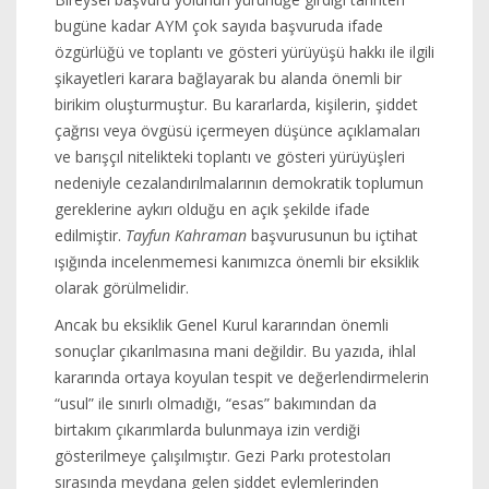
bugüne kadar AYM çok sayıda başvuruda ifade
özgürlüğü ve toplantı ve gösteri yürüyüşü hakkı ile ilgili
şikayetleri karara bağlayarak bu alanda önemli bir
birikim oluşturmuştur. Bu kararlarda, kişilerin, şiddet
çağrısı veya övgüsü içermeyen düşünce açıklamaları
ve barışçıl nitelikteki toplantı ve gösteri yürüyüşleri
nedeniyle cezalandırılmalarının demokratik toplumun
gereklerine aykırı olduğu en açık şekilde ifade
edilmiştir.
Tayfun Kahraman
başvurusunun bu içtihat
ışığında incelenmemesi kanımızca önemli bir eksiklik
olarak görülmelidir.
Ancak bu eksiklik Genel Kurul kararından önemli
sonuçlar çıkarılmasına mani değildir. Bu yazıda, ihlal
kararında ortaya koyulan tespit ve değerlendirmelerin
“usul” ile sınırlı olmadığı, “esas” bakımından da
birtakım çıkarımlarda bulunmaya izin verdiği
gösterilmeye çalışılmıştır. Gezi Parkı protestoları
sırasında meydana gelen şiddet eylemlerinden