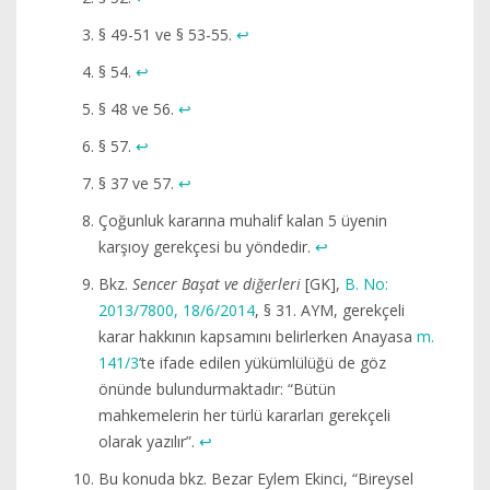
§ 49-51 ve § 53-55.
↩︎
§ 54.
↩︎
§ 48 ve 56.
↩︎
§ 57.
↩︎
§ 37 ve 57.
↩︎
Çoğunluk kararına muhalif kalan 5 üyenin
karşıoy gerekçesi bu yöndedir.
↩︎
Bkz.
Sencer Başat ve diğerleri
[GK],
B. No:
2013/7800, 18/6/2014
, § 31. AYM, gerekçeli
karar hakkının kapsamını belirlerken Anayasa
m.
141/3
’te ifade edilen yükümlülüğü de göz
önünde bulundurmaktadır: “Bütün
mahkemelerin her türlü kararları gerekçeli
olarak yazılır”.
↩︎
Bu konuda bkz. Bezar Eylem Ekinci, “Bireysel