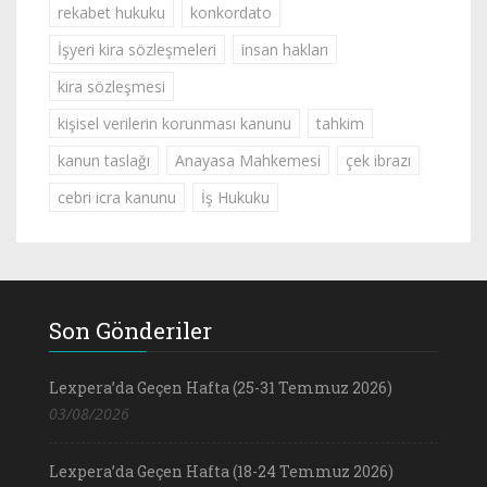
rekabet hukuku
konkordato
İşyeri kira sözleşmeleri
insan hakları
kira sözleşmesi
kişisel verilerin korunması kanunu
tahkim
kanun taslağı
Anayasa Mahkemesi
çek ibrazı
cebri icra kanunu
İş Hukuku
Son Gönderiler
Lexpera’da Geçen Hafta (25-31 Temmuz 2026)
03/08/2026
Lexpera’da Geçen Hafta (18-24 Temmuz 2026)