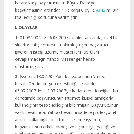
karara karşı başvurucunun Büyük Daire’ye
başvurmasının ardından 11’e karşı 6 oy ile
AİHS
m. 8’in
ihlal edildiği sonucuna varılmıştır.
I. OLAYLAR
1.
01.08.2004 ile 06.08.2007 tarihleri arasında, özel bir
şirkette satış sorumlusu olarak çalışan başvurucu,
işverenin isteği üzerine müşterilerin sorularını
cevaplamak için Yahoo Messenger hesabı
oluşturmuştur.
2.
İşveren, 13.07.2007’de, başvurucunun Yahoo
hesabı üzerinden gerçekleştirdiği iletişimin,
05.07.2007’den 13.07.2007’ye kadar denetlendiğini, bu
denetimde başvurucunun interneti kişisel amaçlarla
kullandığının tespit edildiğini bildirmiştir. Başvurucunun
yazılı cevabında, Yahoo hesabını sadece profesyonel
amaçlı kullandığını belirtmesi üzerine işveren,
başvurucunun erkek kardeşi ve nişanlısıyla yaptığı ve
özel sorunlarını içeren 45 sayfalık yazışma dökümünü