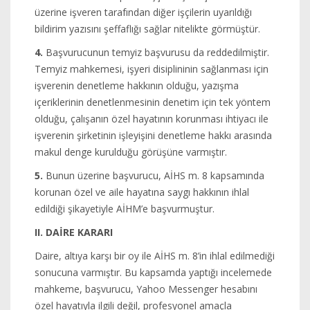
üzerine işveren tarafından diğer işçilerin uyarıldığı
bildirim yazısını şeffaflığı sağlar nitelikte görmüştür.
4.
Başvurucunun temyiz başvurusu da reddedilmiştir.
Temyiz mahkemesi, işyeri disiplininin sağlanması için
işverenin denetleme hakkının olduğu, yazışma
içeriklerinin denetlenmesinin denetim için tek yöntem
olduğu, çalışanın özel hayatının korunması ihtiyacı ile
işverenin şirketinin işleyişini denetleme hakkı arasında
makul denge kurulduğu görüşüne varmıştır.
5.
Bunun üzerine başvurucu, AİHS m. 8 kapsamında
korunan özel ve aile hayatına saygı hakkının ihlal
edildiği şikayetiyle AİHM’e başvurmuştur.
II. DAİRE KARARI
Daire, altıya karşı bir oy ile AİHS m. 8’in ihlal edilmediği
sonucuna varmıştır. Bu kapsamda yaptığı incelemede
mahkeme, başvurucu, Yahoo Messenger hesabını
özel hayatıyla ilgili değil, profesyonel amaçla