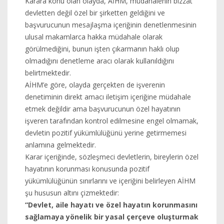
Karara konu olan olayda, AİHM, müdahalenin bizzat
devletten değil özel bir şirketten geldiğini ve
başvurucunun mesajlaşma içeriğinin denetlenmesinin
ulusal makamlarca hakka müdahale olarak
görülmediğini, bunun işten çıkarmanın haklı olup
olmadığını denetleme aracı olarak kullanıldığını
belirtmektedir.
AİHM’e göre, olayda gerçekten de işverenin
denetiminin direkt amacı iletişim içeriğine müdahale
etmek değildir ama başvurucunun özel hayatının
işveren tarafından kontrol edilmesine engel olmamak,
devletin pozitif yükümlülüğünü yerine getirmemesi
anlamına gelmektedir.
Karar içeriğinde, sözleşmeci devletlerin, bireylerin özel
hayatının korunması konusunda pozitif
yükümlülüğünün sınırlarını ve içeriğini belirleyen AİHM
şu hususun altını çizmektedir:
“Devlet, aile hayatı ve özel hayatın korunmasını
sağlamaya yönelik bir yasal çerçeve oluşturmak