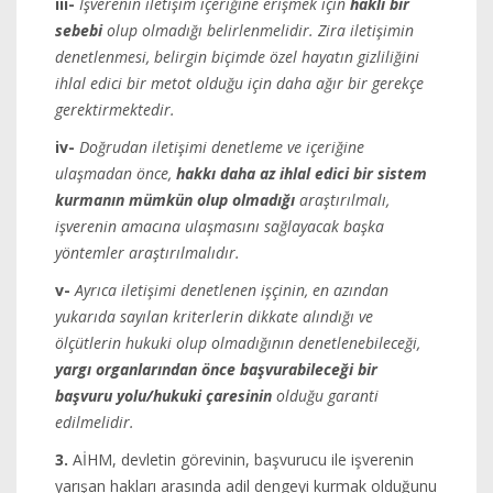
iii-
İşverenin iletişim içeriğine erişmek için
haklı bir
sebebi
olup olmadığı belirlenmelidir. Zira iletişimin
denetlenmesi, belirgin biçimde özel hayatın gizliliğini
ihlal edici bir metot olduğu için daha ağır bir gerekçe
gerektirmektedir.
iv-
Doğrudan iletişimi denetleme ve içeriğine
ulaşmadan önce,
hakkı daha az ihlal edici bir sistem
kurmanın mümkün olup olmadığı
araştırılmalı,
işverenin amacına ulaşmasını sağlayacak başka
yöntemler araştırılmalıdır.
v-
Ayrıca iletişimi denetlenen işçinin, en azından
yukarıda sayılan kriterlerin dikkate alındığı ve
ölçütlerin hukuki olup olmadığının denetlenebileceği,
yargı organlarından önce başvurabileceği bir
başvuru yolu/hukuki çaresinin
olduğu garanti
edilmelidir.
3.
AİHM, devletin görevinin, başvurucu ile işverenin
yarışan hakları arasında adil dengeyi kurmak olduğunu