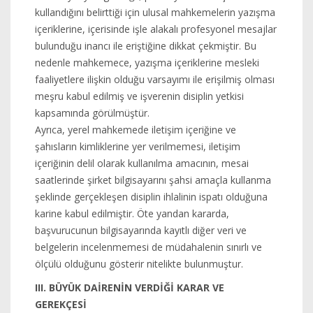
kullandığını belirttiği için ulusal mahkemelerin yazışma
içeriklerine, içerisinde işle alakalı profesyonel mesajlar
bulunduğu inancı ile eriştiğine dikkat çekmiştir. Bu
nedenle mahkemece, yazışma içeriklerine mesleki
faaliyetlere ilişkin olduğu varsayımı ile erişilmiş olması
meşru kabul edilmiş ve işverenin disiplin yetkisi
kapsamında görülmüştür.
Ayrıca, yerel mahkemede iletişim içeriğine ve
şahısların kimliklerine yer verilmemesi, iletişim
içeriğinin delil olarak kullanılma amacının, mesai
saatlerinde şirket bilgisayarını şahsi amaçla kullanma
şeklinde gerçekleşen disiplin ihlalinin ispatı olduğuna
karine kabul edilmiştir. Öte yandan kararda,
başvurucunun bilgisayarında kayıtlı diğer veri ve
belgelerin incelenmemesi de müdahalenin sınırlı ve
ölçülü olduğunu gösterir nitelikte bulunmuştur.
III. BÜYÜK DAİRENİN VERDİĞİ KARAR VE
GEREKÇESİ