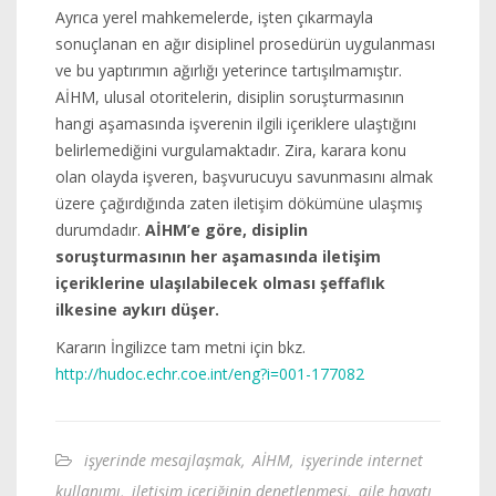
Ayrıca yerel mahkemelerde, işten çıkarmayla
sonuçlanan en ağır disiplinel prosedürün uygulanması
ve bu yaptırımın ağırlığı yeterince tartışılmamıştır.
AİHM, ulusal otoritelerin, disiplin soruşturmasının
hangi aşamasında işverenin ilgili içeriklere ulaştığını
belirlemediğini vurgulamaktadır. Zira, karara konu
olan olayda işveren, başvurucuyu savunmasını almak
üzere çağırdığında zaten iletişim dökümüne ulaşmış
durumdadır.
AİHM’e göre, disiplin
soruşturmasının her aşamasında iletişim
içeriklerine ulaşılabilecek olması şeffaflık
ilkesine aykırı düşer.
Kararın İngilizce tam metni için bkz.
http://hudoc.echr.coe.int/eng?i=001-177082
işyerinde mesajlaşmak
,
AİHM
,
işyerinde internet
kullanımı
,
iletişim içeriğinin denetlenmesi
,
aile hayatı