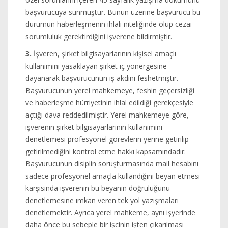
başvurucuya sunmuştur. Bunun üzerine başvurucu bu
durumun haberleşmenin ihlali niteliğinde olup cezai
sorumluluk gerektirdiğini işverene bildirmiştir.
3.
İşveren, şirket bilgisayarlarının kişisel amaçlı
kullanımını yasaklayan şirket iç yönergesine
dayanarak başvurucunun iş akdini feshetmiştir.
Başvurucunun yerel mahkemeye, feshin geçersizliği
ve haberleşme hürriyetinin ihlal edildiği gerekçesiyle
açtığı dava reddedilmiştir. Yerel mahkemeye göre,
işverenin şirket bilgisayarlarının kullanımını
denetlemesi profesyonel görevlerin yerine getirilip
getirilmediğini kontrol etme hakkı kapsamındadır.
Başvurucunun disiplin soruşturmasında mail hesabını
sadece profesyonel amaçla kullandığını beyan etmesi
karşısında işverenin bu beyanın doğruluğunu
denetlemesine imkan veren tek yol yazışmaları
denetlemektir. Ayrıca yerel mahkeme, aynı işyerinde
daha önce bu sebeple bir işçinin işten çıkarılması