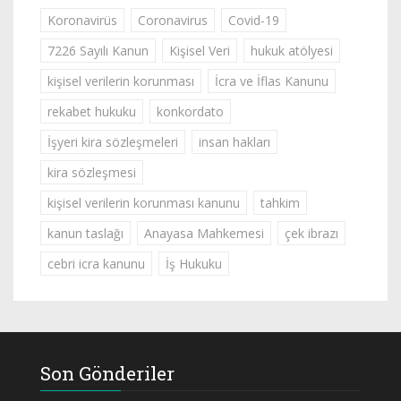
Koronavirüs
Coronavirus
Covid-19
7226 Sayılı Kanun
Kişisel Veri
hukuk atölyesi
kişisel verilerin korunması
İcra ve İflas Kanunu
rekabet hukuku
konkordato
İşyeri kira sözleşmeleri
insan hakları
kira sözleşmesi
kişisel verilerin korunması kanunu
tahkim
kanun taslağı
Anayasa Mahkemesi
çek ibrazı
cebri icra kanunu
İş Hukuku
Son Gönderiler