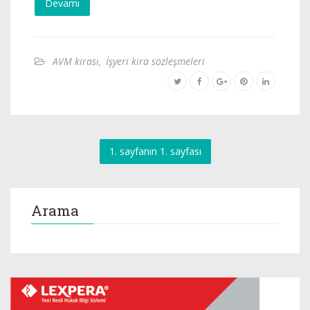
Devamı
AVM kirası
,
İşyeri kira sözleşmeleri
1. sayfanın 1. sayfası
Arama