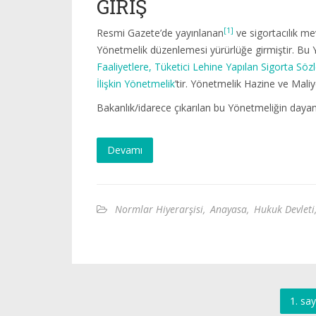
GİRİŞ
[1]
Resmi Gazete’de yayınlanan
ve sigortacılık me
Yönetmelik düzenlemesi yürürlüğe girmiştir. Bu
Faaliyetlere, Tüketici Lehine Yapılan Sigorta Sö
İlişkin Yönetmelik
’tir. Yönetmelik Hazine ve Maliye
Bakanlık/idarece çıkarılan bu Yönetmeliğin dayan
Devamı
Normlar Hiyerarşisi
,
Anayasa
,
Hukuk Devleti
1. say