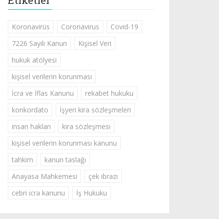
Etiketler
Koronavirüs
Coronavirus
Covid-19
7226 Sayılı Kanun
Kişisel Veri
hukuk atölyesi
kişisel verilerin korunması
İcra ve İflas Kanunu
rekabet hukuku
konkordato
İşyeri kira sözleşmeleri
insan hakları
kira sözleşmesi
kişisel verilerin korunması kanunu
tahkim
kanun taslağı
Anayasa Mahkemesi
çek ibrazı
cebri icra kanunu
İş Hukuku