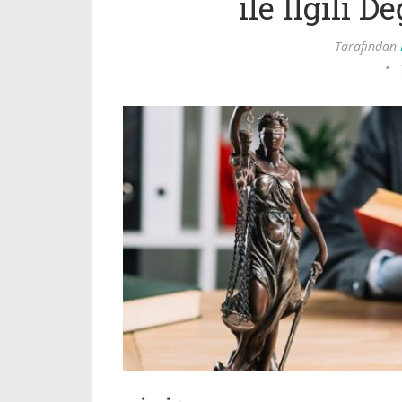
ile İlgili 
Tarafından
•