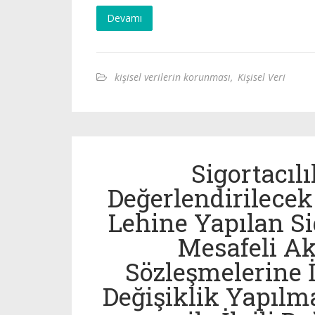
Devamı
kişisel verilerin korunması
,
Kişisel Veri
Sigortacı
Değerlendirilecek 
Lehine Yapılan Si
Mesafeli Ak
Sözleşmelerine 
Değişiklik Yapılm