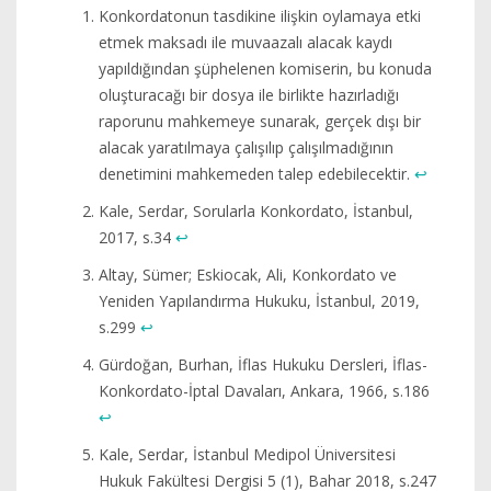
Konkordatonun tasdikine ilişkin oylamaya etki
etmek maksadı ile muvaazalı alacak kaydı
yapıldığından şüphelenen komiserin, bu konuda
oluşturacağı bir dosya ile birlikte hazırladığı
raporunu mahkemeye sunarak, gerçek dışı bir
alacak yaratılmaya çalışılıp çalışılmadığının
denetimini mahkemeden talep edebilecektir.
↩︎
Kale, Serdar, Sorularla Konkordato, İstanbul,
2017, s.34
↩︎
Altay, Sümer; Eskiocak, Ali, Konkordato ve
Yeniden Yapılandırma Hukuku, İstanbul, 2019,
s.299
↩︎
Gürdoğan, Burhan, İflas Hukuku Dersleri, İflas-
Konkordato-İptal Davaları, Ankara, 1966, s.186
↩︎
Kale, Serdar, İstanbul Medipol Üniversitesi
Hukuk Fakültesi Dergisi 5 (1), Bahar 2018, s.247