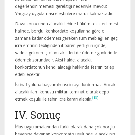
değerlendirilmemesi gerektiği nedeniyle mevcut
Yargıtay uygulaması eleştirilere maruz kalmaktadır.
Dava sonucunda alacaklı lehine hüküm tesis edilmesi
halinde, borçlu, konkordato koşullarına göre o
zamana kadar ödemesi gereken tüm meblağı en geç
icra emrinin tebliğinden itibaren yedi gün içinde,
vadesi gelmemiş olan taksitleri de ödeme günlerinde
ödemek zorundadır. Aksi halde, alacaklı,
konkordatonun kendi alacağı hakkında feshini talep
edebilecektir.
İstinaf yoluna başvurulması icrayı durdurmaz. Ancak
alacaklı ilam konusu miktarı teminat olarak depo
[13]
etmek koşulu ile tehiri icra kararı alabilir.
IV. Sonuç
İflas uygulamalarından farklı olarak daha çok borçlu
beyanına dayanan konkordato usulünde, alacaklının