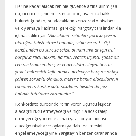
Her ne kadar alacak rehinle güvence altına alınmışsa
da, üçüncü kişinin her zaman borçluya rücu hakkı
bulunduğundan, bu alacakların konkordato nisabına
ve oylamaya katılması gerektiği Yargıtay tarafından da
içtihat edilmiştir; “
Alacaklının rehinleri paraya çevirip
alacağını tahsil etmesi halinde, rehin veren 3. Kişi
kendisinden bu surette tahsil olunan miktar için asıl
borçluya rücu hakkını haizdir. Alacak üçüncü şahsa ait
rehinle temin edilmiş ve konkordato isteyen borçlu
şirket müteselsil kefili olması nedeniyle borçtan dolayı
şahsen sorumlu olmakla, muteriz banka alacaklarının
tamamının konkordato nisabının hesabında göz
önünde tutulması zorunludur
.”
Konkordato sürecinde rehin veren üçüncü kişiden,
alacağını rücu etmeyeceği ve hiçbir alacak talep
etmeyeceği yönünde alınan yazılı beyanların ise
alacağın nisaba ve oylamaya dahil edilmesini
engellemeyeceği yine Yargıtay’ın benzer kararlarında