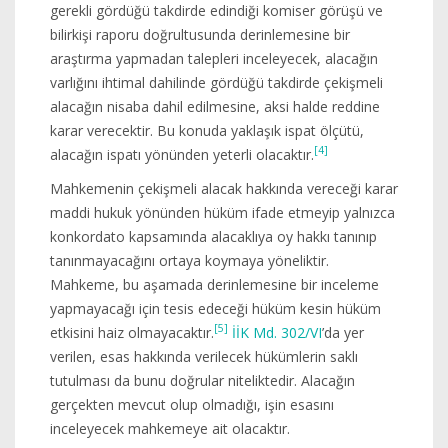
gerekli gördüğü takdirde edindiği komiser görüşü ve
bilirkişi raporu doğrultusunda derinlemesine bir
araştırma yapmadan talepleri inceleyecek, alacağın
varlığını ihtimal dahilinde gördüğü takdirde çekişmeli
alacağın nisaba dahil edilmesine, aksi halde reddine
karar verecektir. Bu konuda yaklaşık ispat ölçütü,
[4]
alacağın ispatı yönünden yeterli olacaktır.
Mahkemenin çekişmeli alacak hakkında vereceği karar
maddi hukuk yönünden hüküm ifade etmeyip yalnızca
konkordato kapsamında alacaklıya oy hakkı tanınıp
tanınmayacağını ortaya koymaya yöneliktir.
Mahkeme, bu aşamada derinlemesine bir inceleme
yapmayacağı için tesis edeceği hüküm kesin hüküm
[5]
etkisini haiz olmayacaktır.
İİK Md. 302/VI
’da yer
verilen, esas hakkında verilecek hükümlerin saklı
tutulması da bunu doğrular niteliktedir. Alacağın
gerçekten mevcut olup olmadığı, işin esasını
inceleyecek mahkemeye ait olacaktır.