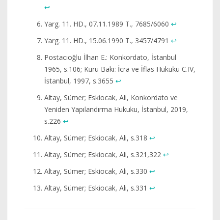
↩︎
Yarg. 11. HD., 07.11.1989 T., 7685/6060
↩︎
Yarg. 11. HD., 15.06.1990 T., 3457/4791
↩︎
Postacıoğlu İlhan E.: Konkordato, İstanbul
1965, s.106; Kuru Baki: İcra ve İflas Hukuku C.IV,
İstanbul, 1997, s.3655
↩︎
Altay, Sümer; Eskiocak, Ali, Konkordato ve
Yeniden Yapılandırma Hukuku, İstanbul, 2019,
s.226
↩︎
Altay, Sümer; Eskiocak, Ali, s.318
↩︎
Altay, Sümer; Eskiocak, Ali, s.321,322
↩︎
Altay, Sümer; Eskiocak, Ali, s.330
↩︎
Altay, Sümer; Eskiocak, Ali, s.331
↩︎