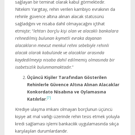
sağlayan bir teminat olarak kabul görmektedir.
Nitekim Yargıtay, rehin verilen kambiyo evrakının da
rehinle güvence altına alınan alacak statüsünü
sağladığını ve nisaba dahil olmayacağını içtihat
etmiştir; “
lehtarı borçlu kişi olan ve alacaklı bankalara
rehnedilmiş bulunan kıymetli evraka dayanan
alacakların mevcut menkul rehni sebebiyle rehinli
alacak olarak kabulünde ve alacaklar arasında
kaydedilmeyip nisaba dahil edilmemiş olmasında bir
isabetsizlik bulunmamaktadı
r.”
Üçüncü Kişiler Tarafından Gösterilen
Rehinlerle Güvence Altına Alınan Alacaklar
Konkordato Nisabına ve Oylamasına
[7]
Katılırlar
.
Krediye ulaşma imkanı olmayan borçlunun üçüncü
kişiye ait mal varlığı üzerinde rehin tesis etmek yoluyla
kredi sağlaması işlemi bankacılık uygulamasında sıkça
karşılaşılan durumlardandır.