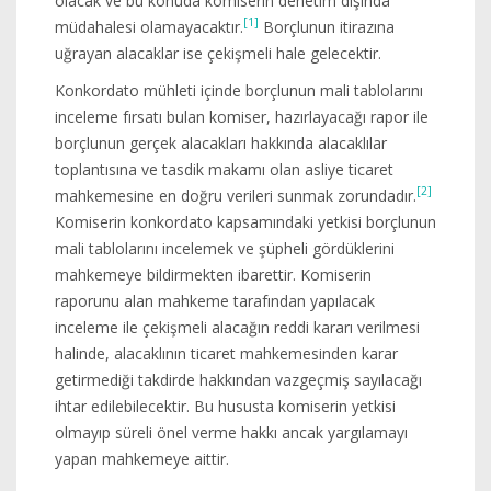
olacak ve bu konuda komiserin denetim dışında
[1]
müdahalesi olamayacaktır.
Borçlunun itirazına
uğrayan alacaklar ise çekişmeli hale gelecektir.
Konkordato mühleti içinde borçlunun mali tablolarını
inceleme fırsatı bulan komiser, hazırlayacağı rapor ile
borçlunun gerçek alacakları hakkında alacaklılar
toplantısına ve tasdik makamı olan asliye ticaret
[2]
mahkemesine en doğru verileri sunmak zorundadır.
Komiserin konkordato kapsamındaki yetkisi borçlunun
mali tablolarını incelemek ve şüpheli gördüklerini
mahkemeye bildirmekten ibarettir. Komiserin
raporunu alan mahkeme tarafından yapılacak
inceleme ile çekişmeli alacağın reddi kararı verilmesi
halinde, alacaklının ticaret mahkemesinden karar
getirmediği takdirde hakkından vazgeçmiş sayılacağı
ihtar edilebilecektir. Bu hususta komiserin yetkisi
olmayıp süreli önel verme hakkı ancak yargılamayı
yapan mahkemeye aittir.