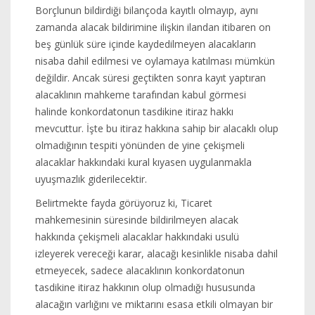
Borçlunun bildirdiği bilançoda kayıtlı olmayıp, aynı
zamanda alacak bildirimine ilişkin ilandan itibaren on
beş günlük süre içinde kaydedilmeyen alacakların
nisaba dahil edilmesi ve oylamaya katılması mümkün
değildir. Ancak süresi geçtikten sonra kayıt yaptıran
alacaklının mahkeme tarafından kabul görmesi
halinde konkordatonun tasdikine itiraz hakkı
mevcuttur. İşte bu itiraz hakkına sahip bir alacaklı olup
olmadığının tespiti yönünden de yine çekişmeli
alacaklar hakkındaki kural kıyasen uygulanmakla
uyuşmazlık giderilecektir.
Belirtmekte fayda görüyoruz ki, Ticaret
mahkemesinin süresinde bildirilmeyen alacak
hakkında çekişmeli alacaklar hakkındaki usulü
izleyerek vereceği karar, alacağı kesinlikle nisaba dahil
etmeyecek, sadece alacaklının konkordatonun
tasdikine itiraz hakkının olup olmadığı hususunda
alacağın varlığını ve miktarını esasa etkili olmayan bir