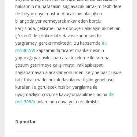
haklarının muhafazasını sağlayacak birtakım tedbirlere
de ihtiyaç duyulmuştur. Alacaklının alacağına
bilançoda yer vermeyerek inkar eden borçlu
karşısında, çekişmeli hale dönüşen alacağın akıbetinin
çözümü de konkordato davası kadar seri bir
yargılamayı gerektirmektedir. Bu kapsamda
İİK
md.302/VI
kapsamında ticaret mahkemesinin
yapacağı yaklaşık ispatı arar inceleme ile soruna
çözüm getirilmeye çalışılmıştır. Yaklaşık ispatı
sağlanamayan alacaklar yönünden ise yine basit usule
tabi fakat maddi hukuk davalarına ilişkin genel usul
kuralları ile görülecek hızlı bir yargılama ile
uyuşmazlığın çözüme kavuşturulabilmesi adına
İİK
md. 308/b
anlamında dava yolu üretilmiştir.
Dipnotlar