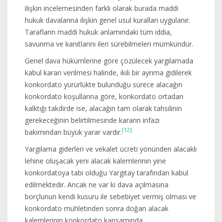
ilişkin incelemesinden farklı olarak burada maddi
hukuk davalarına ilişkin genel usul kuralları uygulanır.
Tarafların maddi hukuk anlamındaki tüm iddia,
savunma ve kanıtlarını ileri sürebilmeleri mümkündür.
Genel dava hükümlerine göre çözülecek yargılamada
kabul kararı verilmesi halinde, ikili bir ayrıma gidilerek
konkordato yürürlükte bulunduğu sürece alacağın
konkordato koşullarına göre, konkordato ortadan
kalktığı takdirde ise, alacağın tam olarak tahsilinin
gerekeceğinin belirtilmesinde kararın infazı
[12]
bakımından büyük yarar vardır.
Yargılama giderleri ve vekalet ücreti yönünden alacaklı
lehine oluşacak yeni alacak kalemlerinin yine
konkordatoya tabi olduğu Yargıtay tarafından kabul
edilmektedir. Ancak ne var ki dava açılmasına
borçlunun kendi kusuru ile sebebiyet vermiş olması ve
konkordato mühletinden sonra doğan alacak
kalemlerinin konkordato kapsamında