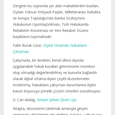
Derginin bu sayısında yer alan makalelerden bazıları,
Oydan Yoksun İmtiyazlı Paylar, Milletlerarası Hukukta
ve Avrupa Topluluğu’nda Banka Sözleşmesi
Hukukunun Uyumlaştırılması, Türk Hukukunda
Rekabetin Korunması ve Yeni Rekabet Düzeni
başlıklarını taşımaktadır.
Fatih Burak Uzun,
Dijital Ortamda Hukukların
Çatışması
Çalışmada, bir devletin, kendi ülkesi dışında
uygulanabilir hukuk kuralları getirmesinin mümkün
olup olmadığı değerlendirilmiş ve bununla bağlantılı
olarak dijital ortama ilişkin çeşitli düzenlemeler
incelenmiş; hukukların çatışması durumlarına ilişkin
kanun koyucuya yönelik çözüm önerileri sunulmuştur.
G. Can Akdağ,
Girişim Şirketi (Start-Up)
Kitapta, ekosistemi tanıtmak amacıyla girişim
sermayesi aktörlerine yer verilmiş; kuruluş, çalışan pay