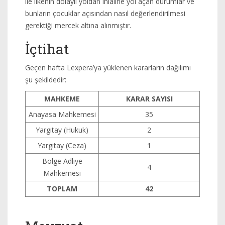
ile ilkenin dolaylı yoldan ihlaline yol açan durumlar ve
bunların çocuklar açısından nasıl değerlendirilmesi
gerektiği mercek altına alınmıştır.
İçtihat
Geçen hafta Lexpera’ya yüklenen kararların dağılımı
şu şekildedir:
MAHKEME
KARAR SAYISI
Anayasa Mahkemesi
35
Yargıtay (Hukuk)
2
Yargıtay (Ceza)
1
Bölge Adliye
4
Mahkemesi
TOPLAM
42