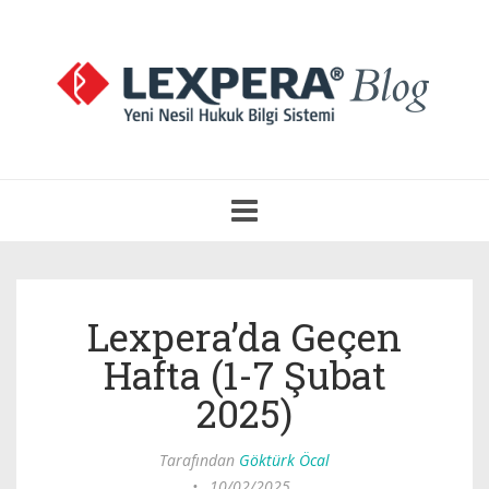
Navigasyonu
Aç
Lexpera’da Geçen
Hafta (1-7 Şubat
2025)
Tarafından
Göktürk Öcal
•
10/02/2025