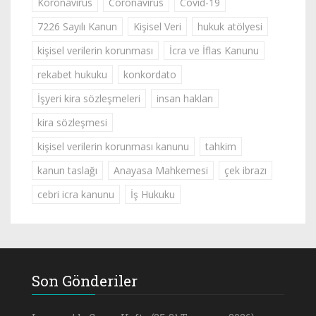
Koronavirüs
Coronavirus
Covid-19
7226 Sayılı Kanun
Kişisel Veri
hukuk atölyesi
kişisel verilerin korunması
İcra ve İflas Kanunu
rekabet hukuku
konkordato
İşyeri kira sözleşmeleri
insan hakları
kira sözleşmesi
kişisel verilerin korunması kanunu
tahkim
kanun taslağı
Anayasa Mahkemesi
çek ibrazı
cebri icra kanunu
İş Hukuku
Son Gönderiler