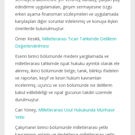
edindirme uygulamaları, girişim sermayesine özgü
erken aşama finansman sözleşmeleri ve uygulamada
karşılaşılan diğer sorunlar irdelenmiş ve konuya ilişkin
önerilerde bulunulmuştur.
Ömer Kesikli,
Milletlerarası Ticari Tahkimde Delillerin
Değerlendirilmesi
Eserin birinci bölümünde medeni yargılamada ve
milletlerarası tahkimde ispat hukuku ayrıntılı olarak ele
alınmış; ikinci bölümünde belge, tanık, bilirkişi ifadeleri
ve raporları, keşif ve kesin hüküm kavramları
incelenmiş; üçüncü ve son bölümünde ise delillerin
kabul edilebilirliği ve ispat gücünün takdiri üzerinde
durulmuştur.
Can Yöney,
Milletlerarası Usul Hukukunda Münhasır
Yetki
Çalışmanın birinci bölümünde milletlerarası yetki
kavramının anlamı ve devletlerce milletlerarası yetki