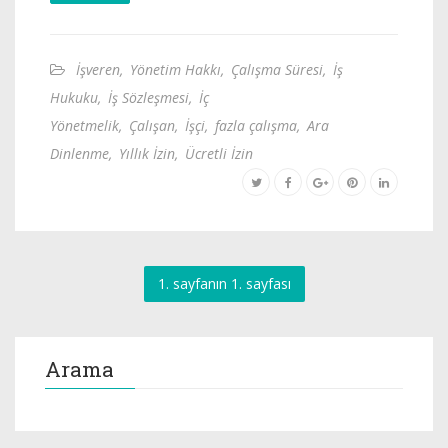
İşveren
,
Yönetim Hakkı
,
Çalışma Süresi
,
İş
Hukuku
,
İş Sözleşmesi
,
İç
Yönetmelik
,
Çalışan
,
İşçi
,
fazla çalışma
,
Ara
Dinlenme
,
Yıllık İzin
,
Ücretli İzin
1. sayfanın 1. sayfası
Arama