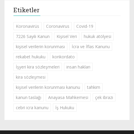
Etiketler
Koronavirüs
Coronavirus
Covid-19
7226 Sayılı Kanun
Kişisel Veri
hukuk atölyesi
kişisel verilerin korunması
İcra ve İflas Kanunu
rekabet hukuku
konkordato
İşyeri kira sözleşmeleri
insan hakları
kira sözleşmesi
kişisel verilerin korunması kanunu
tahkim
kanun taslağı
Anayasa Mahkemesi
çek ibrazı
cebri icra kanunu
İş Hukuku