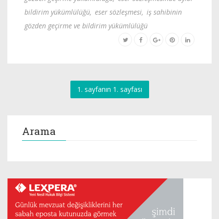
bildirim yükümlülüğü
,
eser sözleşmesi
,
iş sahibinin
gözden geçirme ve bildirim yükümlülüğü
1. sayfanın 1. sayfası
Arama