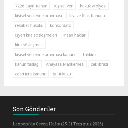
7226 Sayılı Kanun
Kişisel Veri
hukuk atölyesi
kişisel verilerin korunması
İcra ve İflas Kanunu
rekabet hukuku
konkordato
İşyeri kira sözleşmeleri
insan hakları
kira sözleşmesi
kişisel verilerin korunması kanunu
tahkim
kanun taslağı
Anayasa Mahkemesi
çek ibrazı
cebri icra kanunu
İş Hukuku
Son Gönderiler
Lexpera’da Geçen Hafta (25-31 Temmuz 2026)