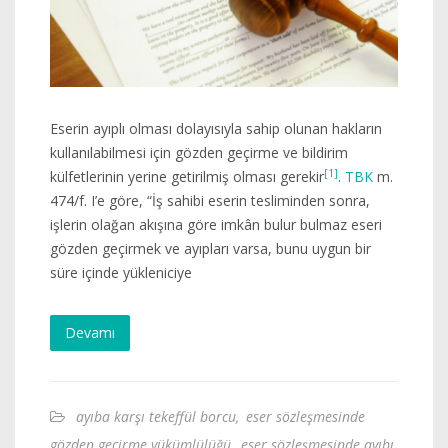
Eserin ayıplı olması dolayısıyla sahip olunan hakların
kullanılabilmesi için gözden geçirme ve bildirim
[1]
külfetlerinin yerine getirilmiş olması gerekir
.
TBK
m.
474/f. I’e göre, “İş sahibi eserin tesliminden sonra,
işlerin olağan akışına göre imkân bulur bulmaz eseri
gözden geçirmek ve ayıpları varsa, bunu uygun bir
süre içinde yükleniciye
Devamı
ayıba karşı tekeffül borcu
,
eser sözleşmesinde
gözden geçirme yükümlülüğü
,
eser sözleşmesinde ayıbı