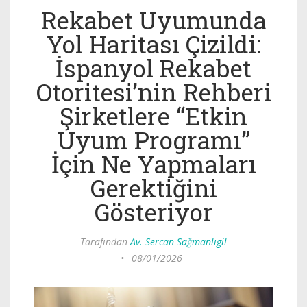
Rekabet Uyumunda
Yol Haritası Çizildi:
İspanyol Rekabet
Otoritesi’nin Rehberi
Şirketlere “Etkin
Uyum Programı”
İçin Ne Yapmaları
Gerektiğini
Gösteriyor
Tarafından
Av. Sercan Sağmanlıgil
•
08/01/2026