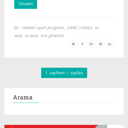
Devamı
rekabet uyum programı
,
CNMC rehberi
,
ex
ante
,
ex post
,
kriz yönetimi
1. sayfanın 1. sayfası
Arama