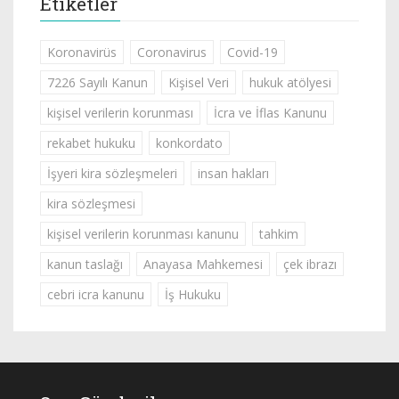
Etiketler
Koronavirüs
Coronavirus
Covid-19
7226 Sayılı Kanun
Kişisel Veri
hukuk atölyesi
kişisel verilerin korunması
İcra ve İflas Kanunu
rekabet hukuku
konkordato
İşyeri kira sözleşmeleri
insan hakları
kira sözleşmesi
kişisel verilerin korunması kanunu
tahkim
kanun taslağı
Anayasa Mahkemesi
çek ibrazı
cebri icra kanunu
İş Hukuku