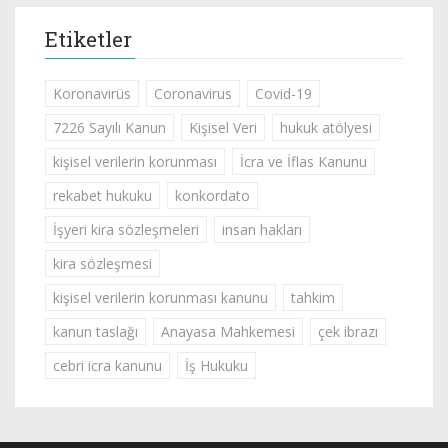
Etiketler
Koronavirüs
Coronavirus
Covid-19
7226 Sayılı Kanun
Kişisel Veri
hukuk atölyesi
kişisel verilerin korunması
İcra ve İflas Kanunu
rekabet hukuku
konkordato
İşyeri kira sözleşmeleri
insan hakları
kira sözleşmesi
kişisel verilerin korunması kanunu
tahkim
kanun taslağı
Anayasa Mahkemesi
çek ibrazı
cebri icra kanunu
İş Hukuku