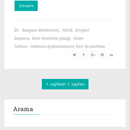
Devamı
Anayasa Mahkemesi
,
HAGB
,
bireysel
başvuru
,
kötü muamele yasağı
,
insan
hakları
,
Hükmün Açıklanmasının Geri Bırakılması
1. sayfanın 1. sayfası
Arama