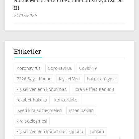
Hukuk Muhakemeleri Kanununun Erozyon Süreci
III
21/07/2026
Etiketler
Koronavirüs
Coronavirus
Covid-19
7226 Sayılı Kanun
Kişisel Veri
hukuk atölyesi
kişisel verilerin korunması
İcra ve İflas Kanunu
rekabet hukuku
konkordato
İşyeri kira sözleşmeleri
insan hakları
kira sözleşmesi
kişisel verilerin korunması kanunu
tahkim