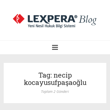
Navigasyonu
Aç
Tag: necip
kocayusufpaşaoğlu
Toplam 2 Gönderi