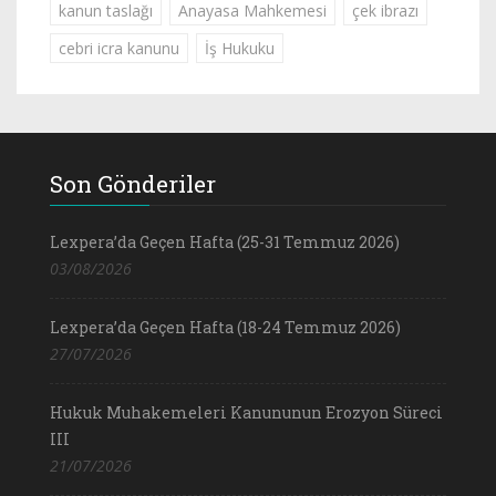
kanun taslağı
Anayasa Mahkemesi
çek ibrazı
cebri icra kanunu
İş Hukuku
Son Gönderiler
Lexpera’da Geçen Hafta (25-31 Temmuz 2026)
03/08/2026
Lexpera’da Geçen Hafta (18-24 Temmuz 2026)
27/07/2026
Hukuk Muhakemeleri Kanununun Erozyon Süreci
III
21/07/2026