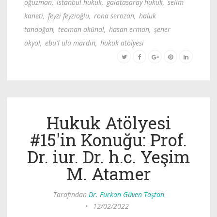
oğuzman
,
istanbul hukuk
,
galatasaray hukuk
,
selim
kaneti
,
feyzi feyzioğlu
,
rona serozan
,
haluk
tandoğan
,
teoman akünal
,
hasan erman
,
şener
akyol
,
ebu'l ula mardin
,
hukuk atölyesi
Hukuk Atölyesi
#15'in Konuğu: Prof.
Dr. iur. Dr. h.c. Yeşim
M. Atamer
Tarafından
Dr. Furkan Güven Taştan
•
12/02/2022