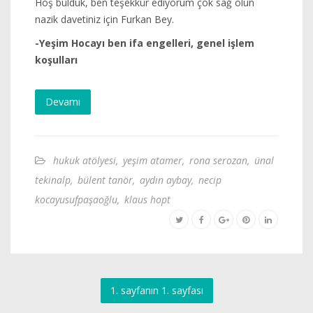
Hoş bulduk, ben teşekkür ediyorum çok sağ olun
nazik davetiniz için Furkan Bey.
-Yeşim Hocayı ben ifa engelleri, genel işlem
koşulları
Devamı
hukuk atölyesi
,
yeşim atamer
,
rona serozan
,
ünal
tekinalp
,
bülent tanör
,
aydın aybay
,
necip
kocayusufpaşaoğlu
,
klaus hopt
1. sayfanın 1. sayfası