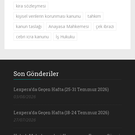
kira sözleşmesi
kişisel verilerin korunması kanunu
tahkim
kanun taslağı
Anayasa Mahkemesi
çek ibrazı
cebri icra kanunu
İş Hukuku
Son Gönderiler
Lexpera’da Geçen Hafta (25-31 Temmuz 2026)
03/08/2026
Lexpera’da Geçen Hafta (18-24 Temmuz 2026)
27/07/2026