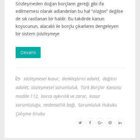
Sözleşmeden doğan borçların gereği gibi ifa
edilmemesi olarak adlandırılan bu hal “
olağan
” değilse
de sık rastlanan bir haldir. Bu takdirde kanun
koyucunun, alacaklı ile borçlu çıkarlarını dengeleyen
bir sistem (
sözleşmeye
Devamı
sözleşmesel kusur
,
denkleştirici adalet
,
dağıtıcı
adalet
,
sözleşmesel sorumluluk
,
Türk Borçlar Kanunu
madde 112
,
borca aykırılık ve zarar
,
kusur
sorumluluğu
,
nedensellik bağı
,
Sorumluluk Hukuku
Çalışma Grubu