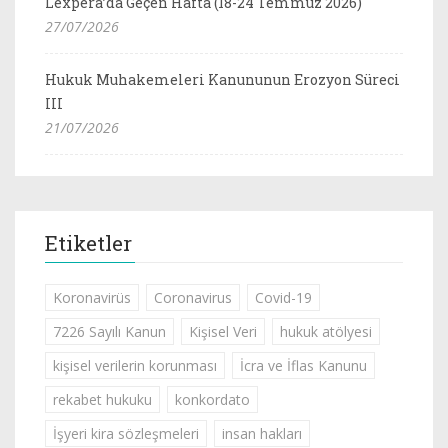
Lexpera’da Geçen Hafta (18-24 Temmuz 2026)
27/07/2026
Hukuk Muhakemeleri Kanununun Erozyon Süreci
III
21/07/2026
Etiketler
Koronavirüs
Coronavirus
Covid-19
7226 Sayılı Kanun
Kişisel Veri
hukuk atölyesi
kişisel verilerin korunması
İcra ve İflas Kanunu
rekabet hukuku
konkordato
İşyeri kira sözleşmeleri
insan hakları