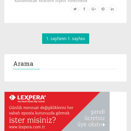
Kullanılacak Yetkilere İlişkin Yönetmelik
1. sayfanın 1. sayfası
Arama