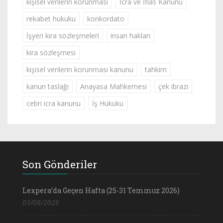
kişisel verilerin korunması
İcra ve İflas Kanunu
rekabet hukuku
konkordato
İşyeri kira sözleşmeleri
insan hakları
kira sözleşmesi
kişisel verilerin korunması kanunu
tahkim
kanun taslağı
Anayasa Mahkemesi
çek ibrazı
cebri icra kanunu
İş Hukuku
Son Gönderiler
Lexpera’da Geçen Hafta (25-31 Temmuz 2026)
03/08/2026