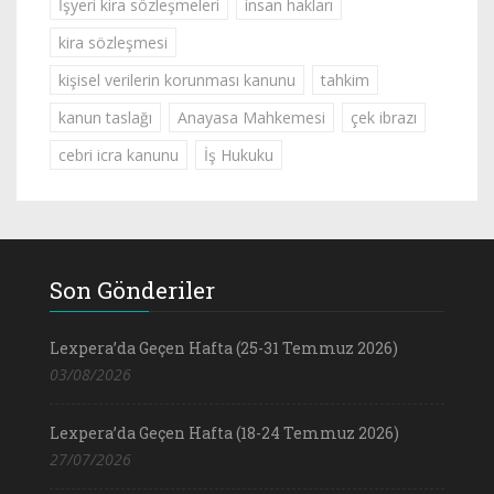
İşyeri kira sözleşmeleri
insan hakları
kira sözleşmesi
kişisel verilerin korunması kanunu
tahkim
kanun taslağı
Anayasa Mahkemesi
çek ibrazı
cebri icra kanunu
İş Hukuku
Son Gönderiler
Lexpera’da Geçen Hafta (25-31 Temmuz 2026)
03/08/2026
Lexpera’da Geçen Hafta (18-24 Temmuz 2026)
27/07/2026