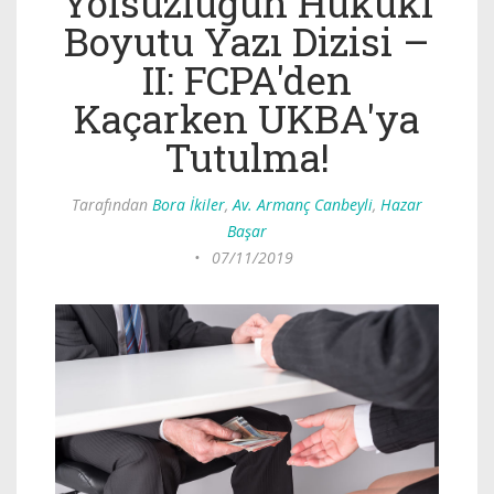
Yolsuzluğun Hukuki
Boyutu Yazı Dizisi –
II: FCPA'den
Kaçarken UKBA'ya
Tutulma!
Tarafından
Bora İkiler
,
Av. Armanç Canbeyli
,
Hazar
Başar
•
07/11/2019