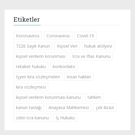
Etiketler
Koronavirüs
Coronavirus
Covid-19
7226 Sayılı Kanun
Kişisel Veri
hukuk atölyesi
kişisel verilerin korunması
İcra ve İflas Kanunu
rekabet hukuku
konkordato
İşyeri kira sözleşmeleri
insan hakları
kira sözleşmesi
kişisel verilerin korunması kanunu
tahkim
kanun taslağı
Anayasa Mahkemesi
çek ibrazı
cebri icra kanunu
İş Hukuku