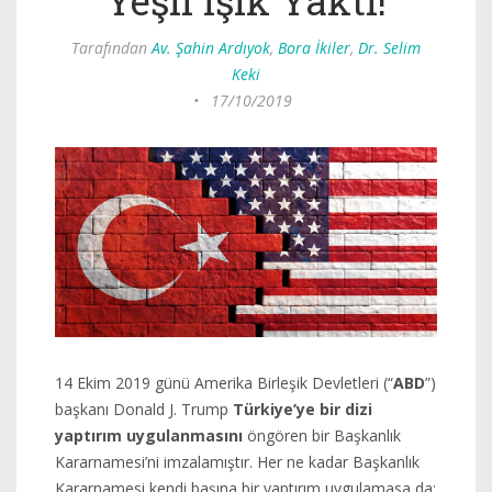
Tarafından
Av. Şahin Ardıyok
,
Bora İkiler
,
Dr. Selim
Keki
•
17/10/2019
14 Ekim 2019 günü Amerika Birleşik Devletleri (“
ABD
”)
başkanı Donald J. Trump
Türkiye’ye bir dizi
yaptırım uygulanmasını
öngören bir Başkanlık
Kararnamesi’ni imzalamıştır. Her ne kadar Başkanlık
Kararnamesi kendi başına bir yaptırım uygulamasa da;