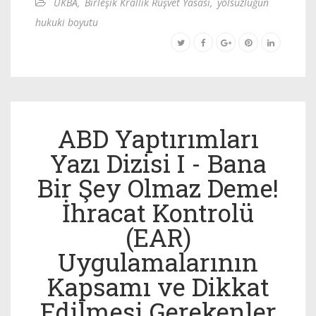
UKBA
,
Birleşik Krallık Rüşvet Yasası
,
yolsuzluğun
hukuki boyutu
ABD Yaptırımları
Yazı Dizisi I - Bana
Bir Şey Olmaz Deme!
İhracat Kontrolü
(EAR)
Uygulamalarının
Kapsamı ve Dikkat
Edilmesi Gerekenler