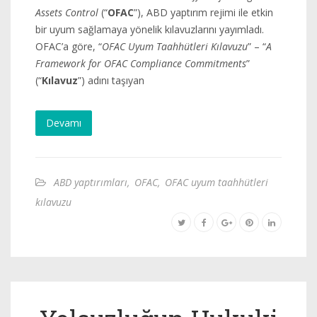
Assets Control
(“
OFAC
”), ABD yaptırım rejimi ile etkin
bir uyum sağlamaya yönelik kılavuzlarını yayımladı.
OFAC’a göre, “
OFAC Uyum Taahhütleri Kılavuzu
” – “
A
Framework for OFAC Compliance Commitments
”
(“
Kılavuz
”) adını taşıyan
Devamı
ABD yaptırımları
,
OFAC
,
OFAC uyum taahhütleri
kılavuzu