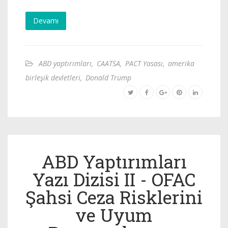
Devamı
ABD yaptırımları
,
CAATSA
,
PACT Yasası
,
amerika
birleşik devletleri
,
Donald Trump
ABD Yaptırımları
Yazı Dizisi II - OFAC
Şahsi Ceza Risklerini
ve Uyum