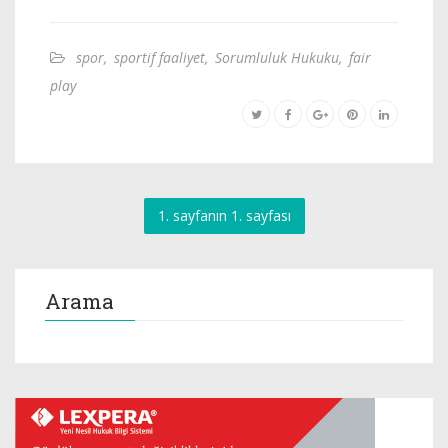
spor
,
sportif faaliyet
,
Sorumluluk Hukuku
,
fair
play
1. sayfanın 1. sayfası
Arama