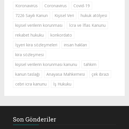
Koronavirüs
Coronavirus
Covid-19
7226 Sayılı Kanun
Kişisel Veri
hukuk atölyesi
kişisel verilerin korunması
İcra ve İflas Kanunu
rekabet hukuku
konkordato
İşyeri kira sözleşmeleri
insan hakları
kira sözleşmesi
kişisel verilerin korunması kanunu
tahkim
kanun taslağı
Anayasa Mahkemesi
çek ibrazı
cebri icra kanunu
İş Hukuku
Son Gönderiler