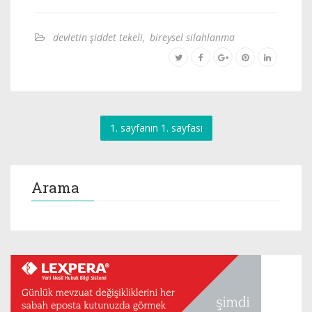
devletin şiddet tekeli
,
bireysel silahlanma
1. sayfanın 1. sayfası
Arama