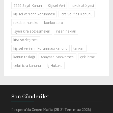
7226 Sayılı Kanun
Kişisel Veri
hukuk atölyesi
kişisel verilerin korunması
İcra ve İflas Kanunu
rekabet hukuku
konkordato
İşyeri kira sözleşmeleri
insan hakları
kira sözleşmesi
kişisel verilerin korunması kanunu
tahkim
kanun taslağı
Anayasa Mahkemesi
çek ibrazı
cebri icra kanunu
İş Hukuku
Son Gönderiler
Lexpera’da Geçen Hafta (25-31 Temmuz 2026)