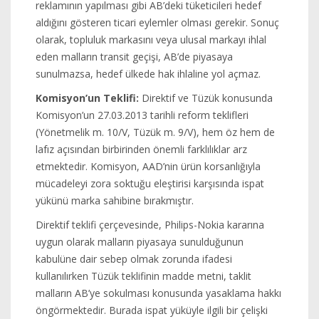
reklamının yapılması gibi AB’deki tüketicileri hedef
aldığını gösteren ticari eylemler olması gerekir. Sonuç
olarak, topluluk markasını veya ulusal markayı ihlal
eden malların transit geçişi, AB’de piyasaya
sunulmazsa, hedef ülkede hak ihlaline yol açmaz.
Komisyon’un Teklifi:
Direktif ve Tüzük konusunda
Komisyon’un 27.03.2013 tarihli reform teklifleri
(Yönetmelik m. 10/V, Tüzük m. 9/V), hem öz hem de
lafız açısından birbirinden önemli farklılıklar arz
etmektedir. Komisyon, AAD’nin ürün korsanlığıyla
mücadeleyi zora soktuğu eleştirisi karşısında ispat
yükünü marka sahibine bırakmıştır.
Direktif teklifi çerçevesinde, Philips-Nokia kararına
uygun olarak malların piyasaya sunulduğunun
kabulüne dair sebep olmak zorunda ifadesi
kullanılırken Tüzük teklifinin madde metni, taklit
malların AB’ye sokulması konusunda yasaklama hakkı
öngörmektedir. Burada ispat yüküyle ilgili bir çelişki