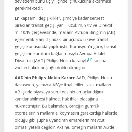
devletlerin bunu üç yıl içinde iç hukukuna aktarması
gerekmektedir.
En kapsamlı değişiklikler, şimdiye kadar serbest
bırakılan transit geçiş, yani Tüzük m. 9/IV ve Direktif
m. 10/IV çerçevesinde, malların Avrupa Birliği’nin (AB)
egemenlik alanı dışındaki bir üçüncü ülkeye transit
geçişi konusunda yapılmıştır. Komisyon’a göre, transit
geçişlerin kurallara bağlanmasıyla Avrupa Adalet
[1]
Divanı’nın (AAD) Philips-Nokia kararıyla
farkına
varılan hukuk boşluğu doldurulmuştur.
AAD’nin Philips-Nokia Kararı:
AAD, Philips-Nokia
davasında, yalnızca AB’ye ithal edilen taklit malların
AB içinde piyasaya sürülmesinin amaçlandığının
kanıtlanabilmesi halinde, hak ihlali olacağına
hükmetmiştir. Bu bakımdan, örneğin gümrük
otoritelerinin mallara el koymasını gerektirdiği hallerde
olduğu gibi şüphe uyandıran emarelerin mevcut
olması yeterli değildir. Aksine, örneğin malların AB’de