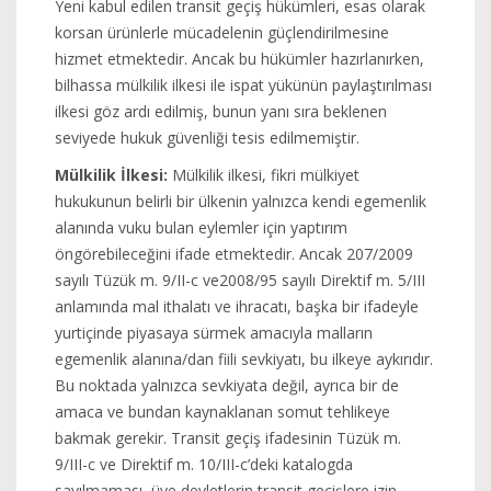
Yeni kabul edilen transit geçiş hükümleri, esas olarak
korsan ürünlerle mücadelenin güçlendirilmesine
hizmet etmektedir. Ancak bu hükümler hazırlanırken,
bilhassa mülkilik ilkesi ile ispat yükünün paylaştırılması
ilkesi göz ardı edilmiş, bunun yanı sıra beklenen
seviyede hukuk güvenliği tesis edilmemiştir.
Mülkilik İlkesi:
Mülkilik ilkesi, fikri mülkiyet
hukukunun belirli bir ülkenin yalnızca kendi egemenlik
alanında vuku bulan eylemler için yaptırım
öngörebileceğini ifade etmektedir. Ancak 207/2009
sayılı Tüzük m. 9/II-c ve2008/95 sayılı Direktif m. 5/III
anlamında mal ithalatı ve ihracatı, başka bir ifadeyle
yurtiçinde piyasaya sürmek amacıyla malların
egemenlik alanına/dan fiili sevkiyatı, bu ilkeye aykırıdır.
Bu noktada yalnızca sevkiyata değil, ayrıca bir de
amaca ve bundan kaynaklanan somut tehlikeye
bakmak gerekir. Transit geçiş ifadesinin Tüzük m.
9/III-c ve Direktif m. 10/III-c’deki katalogda
sayılmaması, üye devletlerin transit geçişlere izin