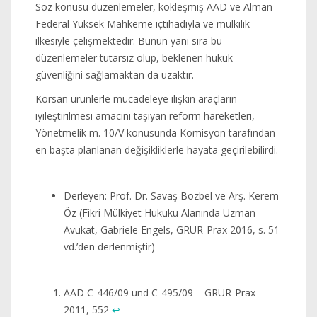
Söz konusu düzenlemeler, kökleşmiş AAD ve Alman
Federal Yüksek Mahkeme içtihadıyla ve mülkilik
ilkesiyle çelişmektedir. Bunun yanı sıra bu
düzenlemeler tutarsız olup, beklenen hukuk
güvenliğini sağlamaktan da uzaktır.
Korsan ürünlerle mücadeleye ilişkin araçların
iyileştirilmesi amacını taşıyan reform hareketleri,
Yönetmelik m. 10/V konusunda Komisyon tarafından
en başta planlanan değişikliklerle hayata geçirilebilirdi.
Derleyen: Prof. Dr. Savaş Bozbel ve Arş. Kerem
Öz (Fikri Mülkiyet Hukuku Alanında Uzman
Avukat, Gabriele Engels, GRUR-Prax 2016, s. 51
vd.’den derlenmiştir)
AAD C-446/09 und C-495/09 = GRUR-Prax
2011, 552
↩︎