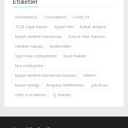
Etiketler
Koronavirüs
Coronavirus
Covid-19
7226 Sayılı Kanun
Kişisel Veri
hukuk atölyesi
kişisel verilerin korunması
İcra ve İflas Kanunu
rekabet hukuku
konkordato
İşyeri kira sözleşmeleri
insan hakları
kira sözleşmesi
kişisel verilerin korunması kanunu
tahkim
kanun taslağı
Anayasa Mahkemesi
çek ibrazı
cebri icra kanunu
İş Hukuku