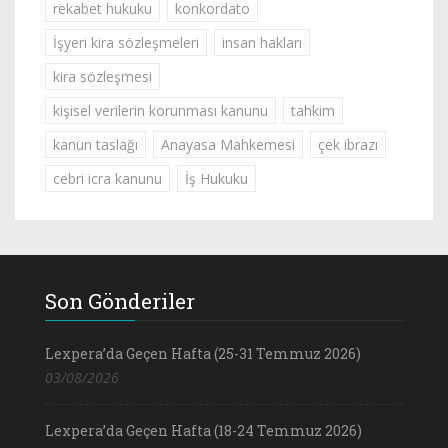
rekabet hukuku
konkordato
İşyeri kira sözleşmeleri
insan hakları
kira sözleşmesi
kişisel verilerin korunması kanunu
tahkim
kanun taslağı
Anayasa Mahkemesi
çek ibrazı
cebri icra kanunu
İş Hukuku
Son Gönderiler
Lexpera’da Geçen Hafta (25-31 Temmuz 2026)
03/08/2026
Lexpera’da Geçen Hafta (18-24 Temmuz 2026)