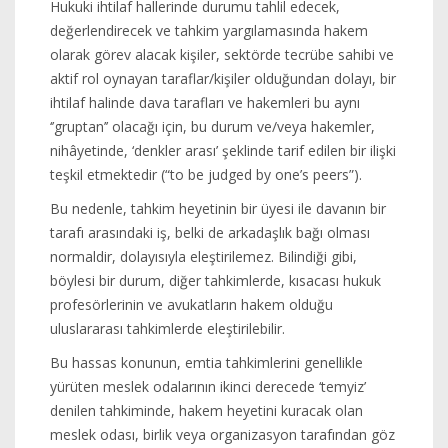
Hukuki ihtilaf hallerinde durumu tahlil edecek,
değerlendirecek ve tahkim yargılamasında hakem
olarak görev alacak kişiler, sektörde tecrübe sahibi ve
aktif rol oynayan taraflar/kişiler olduğundan dolayı, bir
ihtilaf halinde dava tarafları ve hakemleri bu aynı
‘’gruptan’’ olacağı için, bu durum ve/veya hakemler,
nihâyetinde, ‘denkler arası’ şeklinde tarif edilen bir ilişki
teşkil etmektedir (“to be judged by one’s peers”).
Bu nedenle, tahkim heyetinin bir üyesi ile davanın bir
tarafı arasındaki iş, belki de arkadaşlık bağı olması
normaldir, dolayısıyla eleştirilemez. Bilindiği gibi,
böylesi bir durum, diğer tahkimlerde, kısacası hukuk
profesörlerinin ve avukatların hakem olduğu
uluslararası tahkimlerde eleştirilebilir.
Bu hassas konunun, emtia tahkimlerini genellikle
yürüten meslek odalarının ikinci derecede ‘temyiz’
denilen tahkiminde, hakem heyetini kuracak olan
meslek odası, birlik veya organizasyon tarafından göz