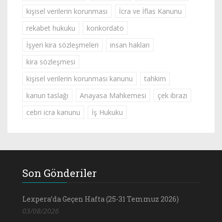
kişisel verilerin korunması
İcra ve İflas Kanunu
rekabet hukuku
konkordato
İşyeri kira sözleşmeleri
insan hakları
kira sözleşmesi
kişisel verilerin korunması kanunu
tahkim
kanun taslağı
Anayasa Mahkemesi
çek ibrazı
cebri icra kanunu
İş Hukuku
Son Gönderiler
Lexpera’da Geçen Hafta (25-31 Temmuz 2026)
03/08/2026