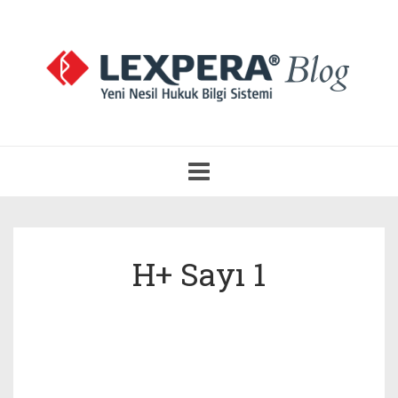
Navigasyonu
Aç
H+ Sayı 1