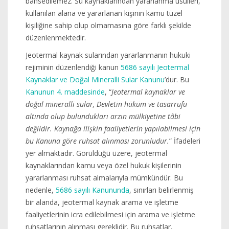
bahsedilemez. Su kaynaklarından yararlanma usulleri,
kullanılan alana ve yararlanan kişinin kamu tüzel
kişiliğine sahip olup olmamasına göre farklı şekilde
düzenlenmektedir.
Jeotermal kaynak sularından yararlanmanın hukuki
rejiminin düzenlendiği kanun
5686 sayılı Jeotermal
Kaynaklar ve Doğal Mineralli Sular Kanunu
’dur. Bu
Kanunun 4. maddesinde
, “
Jeotermal kaynaklar ve
doğal mineralli sular, Devletin hüküm ve tasarrufu
altında olup bulundukları arzın mülkiyetine tâbi
değildir. Kaynağa ilişkin faaliyetlerin yapılabilmesi için
bu Kanuna göre ruhsat alınması zorunludur.
” İfadeleri
yer almaktadır. Görüldüğü üzere, jeotermal
kaynaklarından kamu veya özel hukuk kişilerinin
yararlanması ruhsat almalarıyla mümkündür. Bu
nedenle,
5686 sayılı Kanununda
, sınırları belirlenmiş
bir alanda, jeotermal kaynak arama ve işletme
faaliyetlerinin icra edilebilmesi için arama ve işletme
ruhsatlarının alınması gereklidir. Bu ruhsatlar,