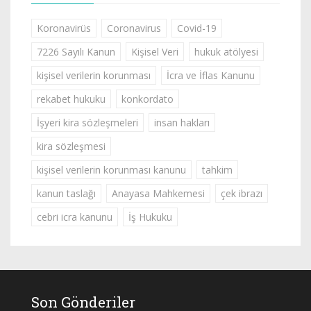
Koronavirüs
Coronavirus
Covid-19
7226 Sayılı Kanun
Kişisel Veri
hukuk atölyesi
kişisel verilerin korunması
İcra ve İflas Kanunu
rekabet hukuku
konkordato
İşyeri kira sözleşmeleri
insan hakları
kira sözleşmesi
kişisel verilerin korunması kanunu
tahkim
kanun taslağı
Anayasa Mahkemesi
çek ibrazı
cebri icra kanunu
İş Hukuku
Son Gönderiler