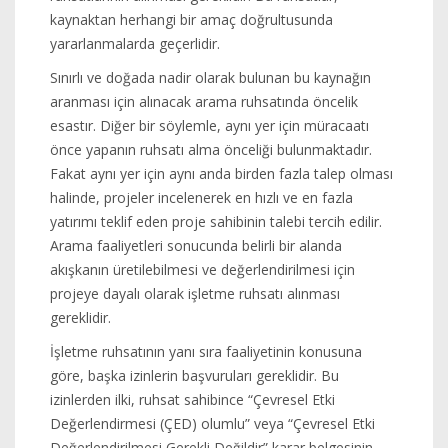
kaynaktan herhangi bir amaç doğrultusunda
yararlanmalarda geçerlidir.
Sınırlı ve doğada nadir olarak bulunan bu kaynağın
aranması için alınacak arama ruhsatında öncelik
esastır. Diğer bir söylemle, aynı yer için müracaatı
önce yapanın ruhsatı alma önceliği bulunmaktadır.
Fakat aynı yer için aynı anda birden fazla talep olması
halinde, projeler incelenerek en hızlı ve en fazla
yatırımı teklif eden proje sahibinin talebi tercih edilir.
Arama faaliyetleri sonucunda belirli bir alanda
akışkanın üretilebilmesi ve değerlendirilmesi için
projeye dayalı olarak işletme ruhsatı alınması
gereklidir.
İşletme ruhsatının yanı sıra faaliyetinin konusuna
göre, başka izinlerin başvuruları gereklidir. Bu
izinlerden ilki, ruhsat sahibince “Çevresel Etki
Değerlendirmesi (ÇED) olumlu” veya “Çevresel Etki
Değerlendirilmesi Gerekli Değildir” karar belgesinin