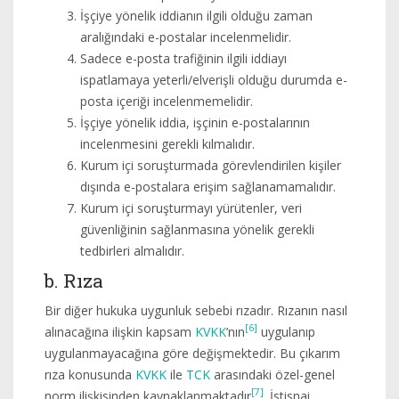
İşçiye yönelik iddianın ilgili olduğu zaman
aralığındaki e-postalar incelenmelidir.
Sadece e-posta trafiğinin ilgili iddiayı
ispatlamaya yeterli/elverişli olduğu durumda e-
posta içeriği incelenmemelidir.
İşçiye yönelik iddia, işçinin e-postalarının
incelenmesini gerekli kılmalıdır.
Kurum içi soruşturmada görevlendirilen kişiler
dışında e-postalara erişim sağlanamamalıdır.
Kurum içi soruşturmayı yürütenler, veri
güvenliğinin sağlanmasına yönelik gerekli
tedbirleri almalıdır.
b. Rıza
Bir diğer hukuka uygunluk sebebi rızadır. Rızanın nasıl
[6]
alınacağına ilişkin kapsam
KVKK
’nın
uygulanıp
uygulanmayacağına göre değişmektedir. Bu çıkarım
rıza konusunda
KVKK
ile
TCK
arasındaki özel-genel
[7]
norm ilişkisinden kaynaklanmaktadır
. İstisnai