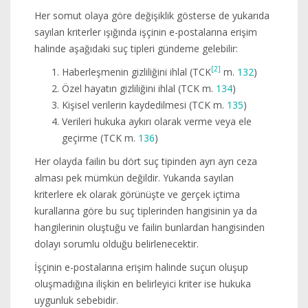
Her somut olaya göre değişiklik gösterse de yukarıda
sayılan kriterler ışığında işçinin e-postalarına erişim
halinde aşağıdaki suç tipleri gündeme gelebilir:
[2]
Haberleşmenin gizliliğini ihlal (TCK
m.
132
)
Özel hayatın gizliliğini ihlal (TCK m.
134
)
Kişisel verilerin kaydedilmesi (TCK m.
135
)
Verileri hukuka aykırı olarak verme veya ele
geçirme (TCK m.
136
)
Her olayda failin bu dört suç tipinden ayrı ayrı ceza
alması pek mümkün değildir. Yukarıda sayılan
kriterlere ek olarak görünüşte ve gerçek içtima
kurallarına göre bu suç tiplerinden hangisinin ya da
hangilerinin oluştuğu ve failin bunlardan hangisinden
dolayı sorumlu olduğu belirlenecektir.
İşçinin e-postalarına erişim halinde suçun oluşup
oluşmadığına ilişkin en belirleyici kriter ise hukuka
uygunluk sebebidir.