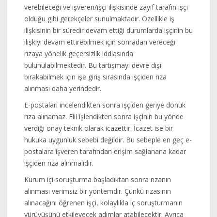
verebileceği ve işveren/işçi ilişkisinde zayıf tarafın işçi
olduğu gibi gerekçeler sunulmaktadır. Özellikle iş
ilişkisinin bir süredir devam ettiği durumlarda işçinin bu
ilişkiyi devam ettirebilmek için sonradan vereceği
rızaya yönelik geçersizlik iddiasında
bulunulabilmektedir. Bu tartışmayı devre dışı
bırakabilmek için işe giriş sırasında işçiden rıza
alınması daha yerindedir.
E-postaları incelendikten sonra işçiden geriye dönük
rıza alınamaz. Fiil işlendikten sonra işçinin bu yönde
verdiği onay teknik olarak icazettir. İcazet ise bir
hukuka uygunluk sebebi değildir. Bu sebeple en geç e-
postalara işveren tarafından erişim sağlanana kadar
işçiden rıza alınmalıdır.
Kurum içi soruşturma başladıktan sonra rızanın
alınması verimsiz bir yöntemdir. Çünkü rızasının
alınacağını öğrenen işçi, kolaylıkla iç soruşturmanın
yürüyüşünü etkileyecek adımlar atabilecektir. Ayrıca