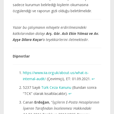
sadece kurumun belirlediği kişilerin okumasına
özgülendiği ve raporun gizli olduğu belirtilmelidir.
Yazar bu çalışmanın nihayete erdirilmesindeki
katkılarından dolayı
Arş. Gör. Aslı Ekin Yılmaz ve Av.
Ayşe Dilara Kaçar
’a teşekkürlerini iletmektedir
.
Dipnotlar
https://www.iia.org.uk/about-us/what-is-
internal-audit/
(Çevrimiçi), ET: 01.09.2021.
↩︎
5237 Sayılı
Türk Ceza Kanunu
(Bundan sonra
“TCK” olarak kısaltılacaktır).
↩︎
Canan
Erdoğan
, “
İşçilerin E-Posta Hesaplarının
İşveren Tarafından İncelenmesi Hakkındaki