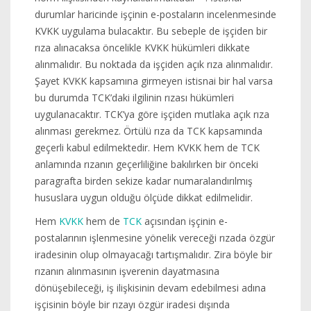
durumlar haricinde işçinin e-postaların incelenmesinde
KVKK uygulama bulacaktır. Bu sebeple de işçiden bir
rıza alınacaksa öncelikle KVKK hükümleri dikkate
alınmalıdır. Bu noktada da işçiden açık rıza alınmalıdır.
Şayet KVKK kapsamına girmeyen istisnai bir hal varsa
bu durumda TCK’daki ilgilinin rızası hükümleri
uygulanacaktır. TCK’ya göre işçiden mutlaka açık rıza
alınması gerekmez. Örtülü rıza da TCK kapsamında
geçerli kabul edilmektedir. Hem KVKK hem de TCK
anlamında rızanın geçerliliğine bakılırken bir önceki
paragrafta birden sekize kadar numaralandırılmış
hususlara uygun olduğu ölçüde dikkat edilmelidir.
Hem
KVKK
hem de
TCK
açısından işçinin e-
postalarının işlenmesine yönelik vereceği rızada özgür
iradesinin olup olmayacağı tartışmalıdır. Zira böyle bir
rızanın alınmasının işverenin dayatmasına
dönüşebileceği, iş ilişkisinin devam edebilmesi adına
işçisinin böyle bir rızayı özgür iradesi dışında