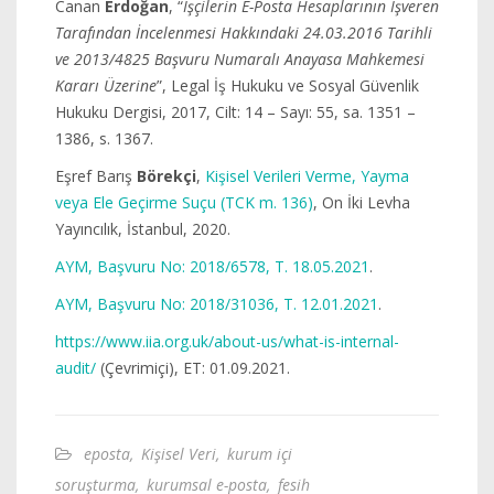
Canan
Erdoğan
, “
İşçilerin E-Posta Hesaplarının İşveren
Tarafından İncelenmesi Hakkındaki 24.03.2016 Tarihli
ve 2013/4825 Başvuru Numaralı Anayasa Mahkemesi
Kararı Üzerine
”, Legal İş Hukuku ve Sosyal Güvenlik
Hukuku Dergisi, 2017, Cilt: 14 – Sayı: 55, sa. 1351 –
1386, s. 1367.
Eşref Barış
Börekçi
,
Kişisel Verileri Verme, Yayma
veya Ele Geçirme Suçu (TCK m. 136)
, On İki Levha
Yayıncılık, İstanbul, 2020.
AYM, Başvuru No: 2018/6578, T. 18.05.2021
.
AYM, Başvuru No: 2018/31036, T. 12.01.2021
.
https://www.iia.org.uk/about-us/what-is-internal-
audit/
(Çevrimiçi), ET: 01.09.2021.
eposta
,
Kişisel Veri
,
kurum içi
soruşturma
,
kurumsal e-posta
,
fesih