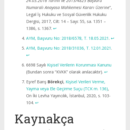
24.03.2016 Tarihli ve 2013/4825 Başvuru
Numaralı Anayasa Mahkemesi Kararı Üzerine
”,
Legal İş Hukuku ve Sosyal Güvenlik Hukuku
Dergisi, 2017, Cilt: 14 – Sayı: 55, sa. 1351 –
1386, s. 1367.
↩︎
AYM, Başvuru No: 2018/6578, T. 18.05.2021
.
↩︎
AYM, Başvuru No: 2018/31036, T. 12.01.2021
.
↩︎
6698 Sayılı
Kişisel Verilerin Korunması Kanunu
(Bundan sonra “KVKK” olarak anılacaktır).
↩︎
Eşref Barış
Börekçi
,
Kişisel Verileri Verme,
Yayma veya Ele Geçirme Suçu (TCK m. 136)
,
On İki Levha Yayıncılık, İstanbul, 2020, s. 103-
104.
↩︎
Kaynakça