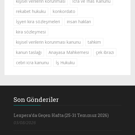
kişisel verilerin korunması
İcra ve İflas Kanunu
rekabet hukuku
konkordato
İşyeri kira sözleşmeleri
insan hakları
kira sözleşmesi
kişisel verilerin korunması kanunu
tahkim
kanun taslağı
Anayasa Mahkemesi
çek ibrazı
cebri icra kanunu
İş Hukuku
Son Gönderiler
Lexpera’da Geçen Hafta (25-31 Temmuz 2026)
03/08/2026