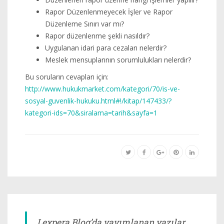
Rapor Düzenlenmeyecek İşler ve Rapor
Düzenleme Sınırı var mı?
Rapor düzenlenme şekli nasıldır?
Uygulanan idari para cezaları nelerdir?
Meslek mensuplarının sorumlulukları nelerdir?
Bu soruların cevapları için:
http://www.hukukmarket.com/kategori/70/is-ve-
sosyal-guvenlik-hukuku.html#!/kitap/147433/?
kategori-ids=70&siralama=tarih&sayfa=1
Lexpera Blog’da yayımlanan yazılar,