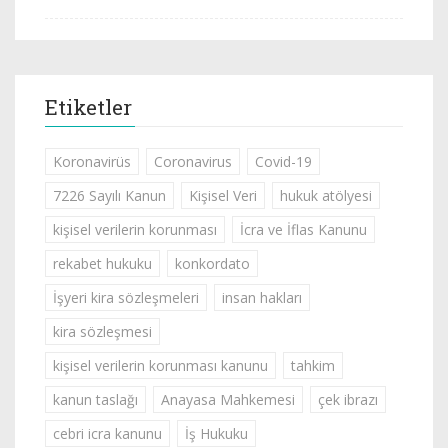
Etiketler
Koronavirüs
Coronavirus
Covid-19
7226 Sayılı Kanun
Kişisel Veri
hukuk atölyesi
kişisel verilerin korunması
İcra ve İflas Kanunu
rekabet hukuku
konkordato
İşyeri kira sözleşmeleri
insan hakları
kira sözleşmesi
kişisel verilerin korunması kanunu
tahkim
kanun taslağı
Anayasa Mahkemesi
çek ibrazı
cebri icra kanunu
İş Hukuku