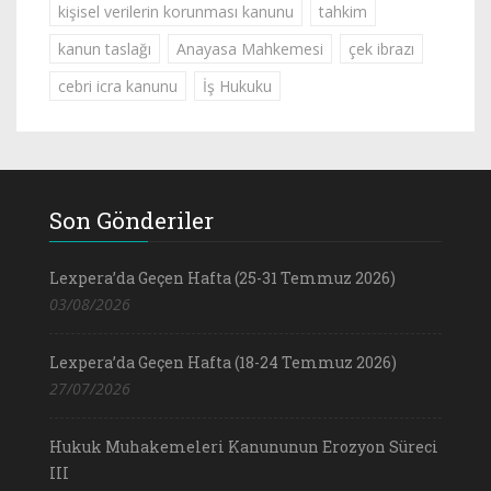
kişisel verilerin korunması kanunu
tahkim
kanun taslağı
Anayasa Mahkemesi
çek ibrazı
cebri icra kanunu
İş Hukuku
Son Gönderiler
Lexpera’da Geçen Hafta (25-31 Temmuz 2026)
03/08/2026
Lexpera’da Geçen Hafta (18-24 Temmuz 2026)
27/07/2026
Hukuk Muhakemeleri Kanununun Erozyon Süreci
III