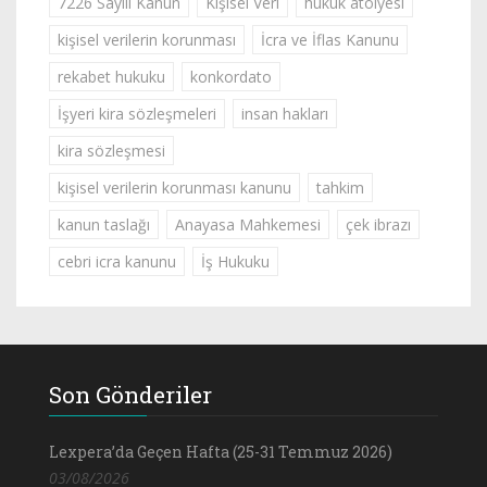
7226 Sayılı Kanun
Kişisel Veri
hukuk atölyesi
kişisel verilerin korunması
İcra ve İflas Kanunu
rekabet hukuku
konkordato
İşyeri kira sözleşmeleri
insan hakları
kira sözleşmesi
kişisel verilerin korunması kanunu
tahkim
kanun taslağı
Anayasa Mahkemesi
çek ibrazı
cebri icra kanunu
İş Hukuku
Son Gönderiler
Lexpera’da Geçen Hafta (25-31 Temmuz 2026)
03/08/2026