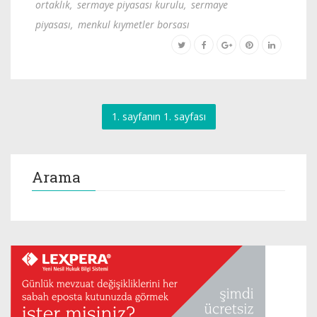
ortaklık
,
sermaye piyasası kurulu
,
sermaye
piyasası
,
menkul kıymetler borsası
1. sayfanın 1. sayfası
Arama