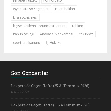
rekabet hukuku
konkordato
İşyeri kira sözleşmeleri
insan hakları
kira sözleşmesi
kişisel verilerin korunması kanunu
tahkim
kanun taslağı
Anayasa Mahkemesi
çek ibrazı
cebri icra kanunu
İş Hukuku
Son Gönderiler
Lexpera’da Geçen Hafta (25-31 Temmuz 2026)
03/08/2026
Lexpera’da Geçen Hafta (18-24 Temmuz 2026)
27/07/2026