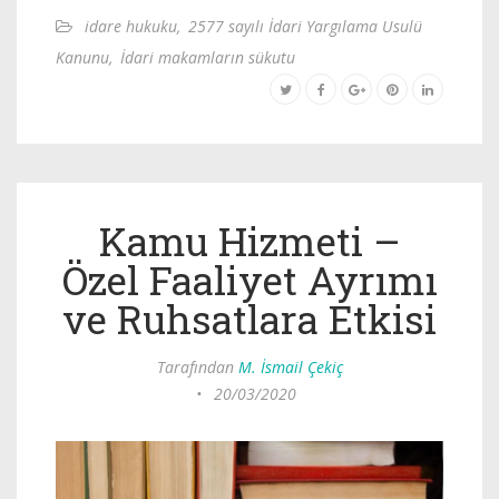
idare hukuku
,
2577 sayılı İdari Yargılama Usulü
Kanunu
,
İdari makamların sükutu
Kamu Hizmeti –
Özel Faaliyet Ayrımı
ve Ruhsatlara Etkisi
Tarafından
M. İsmail Çekiç
•
20/03/2020