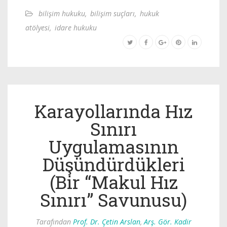
bilişim hukuku
,
bilişim suçları
,
hukuk
atölyesi
,
idare hukuku
Karayollarında Hız
Sınırı
Uygulamasının
Düşündürdükleri
(Bir “Makul Hız
Sınırı” Savunusu)
Tarafından
Prof. Dr. Çetin Arslan
,
Arş. Gör. Kadir