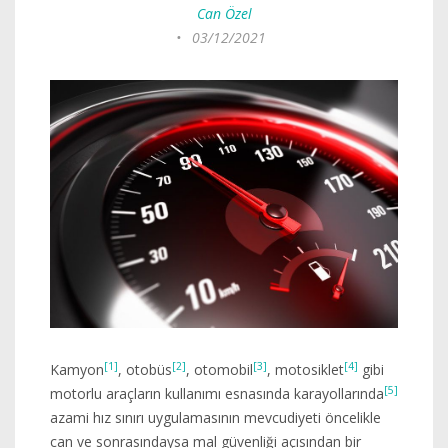
Can Özel
•
03/12/2021
[1]
[2]
[3]
[4]
Kamyon
, otobüs
, otomobil
, motosiklet
gibi
[5]
motorlu araçların kullanımı esnasında karayollarında
azami hız sınırı uygulamasının mevcudiyeti öncelikle
can ve sonrasındaysa mal güvenliği açısından bir