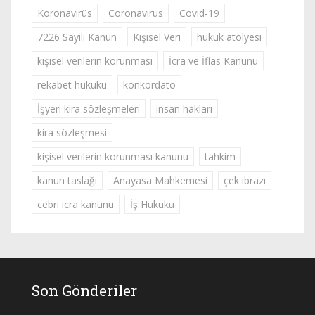
Koronavirüs
Coronavirus
Covid-19
7226 Sayılı Kanun
Kişisel Veri
hukuk atölyesi
kişisel verilerin korunması
İcra ve İflas Kanunu
rekabet hukuku
konkordato
İşyeri kira sözleşmeleri
insan hakları
kira sözleşmesi
kişisel verilerin korunması kanunu
tahkim
kanun taslağı
Anayasa Mahkemesi
çek ibrazı
cebri icra kanunu
İş Hukuku
Son Gönderiler