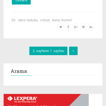
Devamı
idare hukuku
,
ruhsat
,
kamu hizmeti
2. sayfanın 1. sayfası
Arama