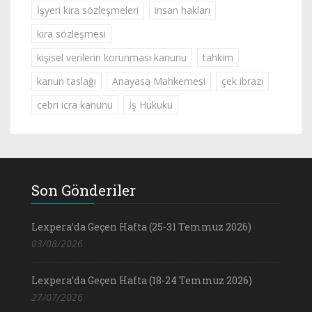
İşyeri kira sözleşmeleri
insan hakları
kira sözleşmesi
kişisel verilerin korunması kanunu
tahkim
kanun taslağı
Anayasa Mahkemesi
çek ibrazı
cebri icra kanunu
İş Hukuku
Son Gönderiler
Lexpera’da Geçen Hafta (25-31 Temmuz 2026)
03/08/2026
Lexpera’da Geçen Hafta (18-24 Temmuz 2026)
27/07/2026