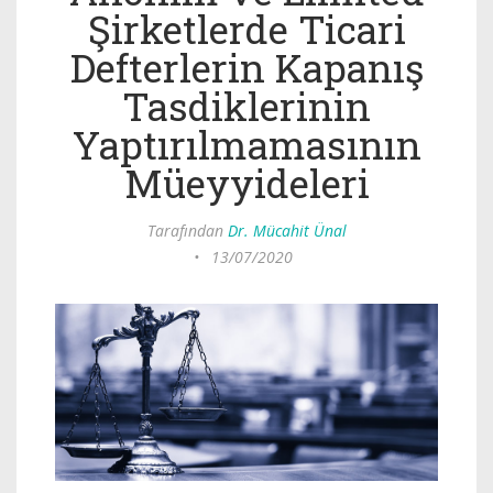
Şirketlerde Ticari
Defterlerin Kapanış
Tasdiklerinin
Yaptırılmamasının
Müeyyideleri
Tarafından
Dr. Mücahit Ünal
•
13/07/2020