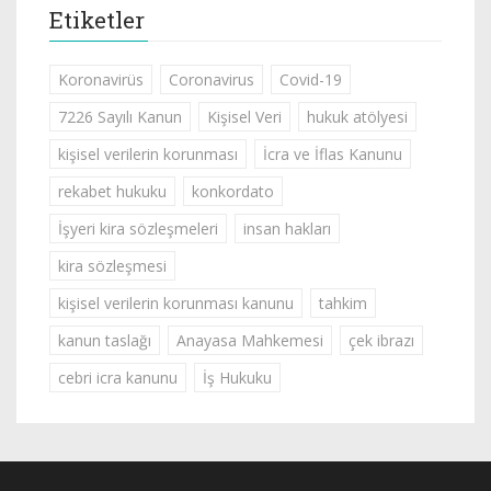
Etiketler
Koronavirüs
Coronavirus
Covid-19
7226 Sayılı Kanun
Kişisel Veri
hukuk atölyesi
kişisel verilerin korunması
İcra ve İflas Kanunu
rekabet hukuku
konkordato
İşyeri kira sözleşmeleri
insan hakları
kira sözleşmesi
kişisel verilerin korunması kanunu
tahkim
kanun taslağı
Anayasa Mahkemesi
çek ibrazı
cebri icra kanunu
İş Hukuku