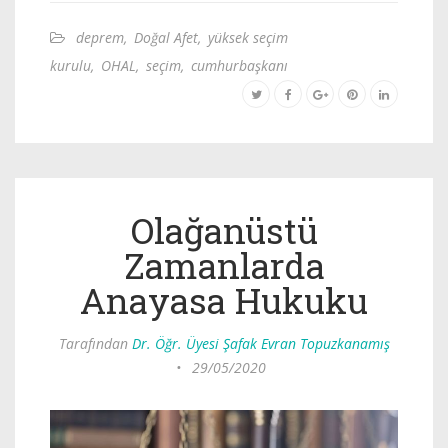
deprem
,
Doğal Afet
,
yüksek seçim
kurulu
,
OHAL
,
seçim
,
cumhurbaşkanı
Olağanüstü
Zamanlarda
Anayasa Hukuku
Tarafından
Dr. Öğr. Üyesi Şafak Evran Topuzkanamış
•
29/05/2020