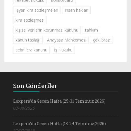
rekabet hukuku
konkordato
İşyeri kira sözleşmeleri
insan hakları
kira sözleşmesi
kişisel verilerin korunması kanunu
tahkim
kanun taslağı
Anayasa Mahkemesi
çek ibrazı
cebri icra kanunu
İş Hukuku
Son Gönderiler
Lexpera’da Geçen Hafta (25-31 Temmuz 2026)
03/08/2026
Lexpera’da Geçen Hafta (18-24 Temmuz 2026)
27/07/2026