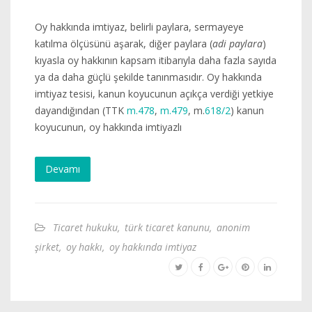
Oy hakkında imtiyaz, belirli paylara, sermayeye
katılma ölçüsünü aşarak, diğer paylara (
adi paylara
)
kıyasla oy hakkının kapsam itibarıyla daha fazla sayıda
ya da daha güçlü şekilde tanınmasıdır. Oy hakkında
imtiyaz tesisi, kanun koyucunun açıkça verdiği yetkiye
dayandığından (TTK
m.478
,
m.479
, m.
618/2
) kanun
koyucunun, oy hakkında imtiyazlı
Devamı
Ticaret hukuku
,
türk ticaret kanunu
,
anonim
şirket
,
oy hakkı
,
oy hakkında imtiyaz