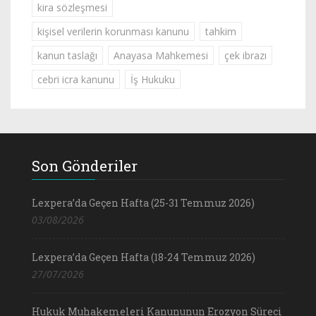
kira sözleşmesi
kişisel verilerin korunması kanunu
tahkim
kanun taslağı
Anayasa Mahkemesi
çek ibrazı
cebri icra kanunu
İş Hukuku
Son Gönderiler
Lexpera’da Geçen Hafta (25-31 Temmuz 2026)
03/08/2026
Lexpera’da Geçen Hafta (18-24 Temmuz 2026)
27/07/2026
Hukuk Muhakemeleri Kanununun Erozyon Süreci