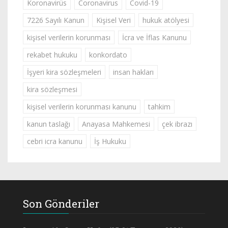
Koronavirüs
Coronavirus
Covid-19
7226 Sayılı Kanun
Kişisel Veri
hukuk atölyesi
kişisel verilerin korunması
İcra ve İflas Kanunu
rekabet hukuku
konkordato
İşyeri kira sözleşmeleri
insan hakları
kira sözleşmesi
kişisel verilerin korunması kanunu
tahkim
kanun taslağı
Anayasa Mahkemesi
çek ibrazı
cebri icra kanunu
İş Hukuku
Son Gönderiler