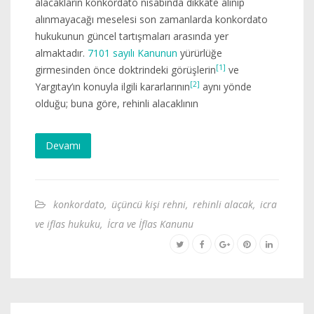
alacakların konkordato nisabında dikkate alınıp
alınmayacağı meselesi son zamanlarda konkordato
hukukunun güncel tartışmaları arasında yer
almaktadır.
7101 sayılı Kanunun
yürürlüğe
[1]
girmesinden önce doktrindeki görüşlerin
ve
[2]
Yargıtay’ın konuyla ilgili kararlarının
aynı yönde
olduğu; buna göre, rehinli alacaklının
Devamı
konkordato
,
üçüncü kişi rehni
,
rehinli alacak
,
icra
ve iflas hukuku
,
İcra ve İflas Kanunu