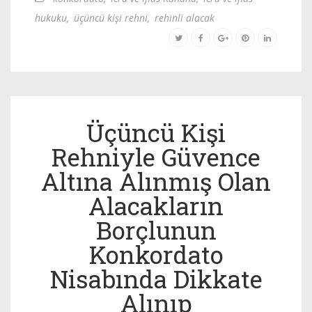
hukuku
,
üçüncü kişi rehni
,
rehinli alacak
Üçüncü Kişi
Rehniyle Güvence
Altına Alınmış Olan
Alacakların
Borçlunun
Konkordato
Nisabında Dikkate
Alınıp