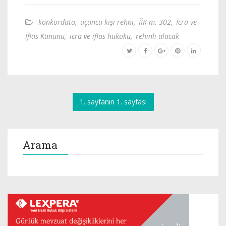
konkordato
,
üçüncü kişi rehni
,
İİK m. 302
,
İcra ve
İflas Kanunu
,
icra ve iflas hukuku
,
rehinli alacak
1. sayfanın 1. sayfası
Arama