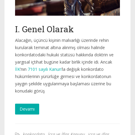
I. Genel Olarak
Alacağın, üçüncü kişinin malvarlığı üzerinde rehin
kurularak teminat altına alınmış olması halinde
konkordatodaki hukuki statüsü hakkında doktrin ve
yargısal içtihat bugüne kadar birlik içinde idi. Ancak
İİK
’nın
7101 sayılı Kanun
’la değişik konkordato
hükümlerinin yürürlüğe girmesi ve konkordatonun
yaygın şekilde uygulanmaya başlaması üzerine bu
konudaki görüş
Devamı
konkordato
,
İcra ve İflas Kanunu
,
icra ve iflas