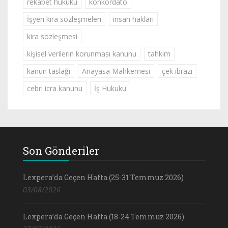
rekabet hukuku
konkordato
İşyeri kira sözleşmeleri
insan hakları
kira sözleşmesi
kişisel verilerin korunması kanunu
tahkim
kanun taslağı
Anayasa Mahkemesi
çek ibrazı
cebri icra kanunu
İş Hukuku
Son Gönderiler
Lexpera’da Geçen Hafta (25-31 Temmuz 2026)
03/08/2026
Lexpera’da Geçen Hafta (18-24 Temmuz 2026)