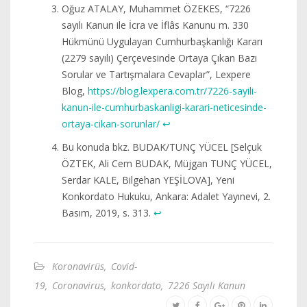
Oğuz ATALAY, Muhammet ÖZEKES, “7226
sayılı Kanun ile İcra ve İflâs Kanunu m. 330
Hükmünü Uygulayan Cumhurbaşkanlığı Kararı
(2279 sayılı) Çerçevesinde Ortaya Çıkan Bazı
Sorular ve Tartışmalara Cevaplar”, Lexpere
Blog,
https://blog.lexpera.com.tr/7226-sayili-
kanun-ile-cumhurbaskanligi-karari-neticesinde-
ortaya-cikan-sorunlar/
↩︎
Bu konuda bkz. BUDAK/TUNÇ YÜCEL [Selçuk
ÖZTEK, Ali Cem BUDAK, Müjgan TUNÇ YÜCEL,
Serdar KALE, Bilgehan YEŞİLOVA], Yeni
Konkordato Hukuku, Ankara: Adalet Yayınevi, 2.
Basım, 2019, s. 313.
↩︎
Koronavirüs
,
Covid-
19
,
Coronavirus
,
konkordato
,
7226 Sayılı Kanun