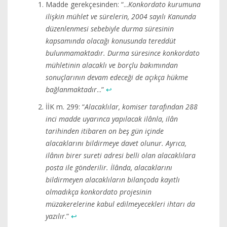
Madde gerekçesinden: “...
Konkordato kurumuna
ilişkin mühlet ve sürelerin, 2004 sayılı Kanunda
düzenlenmesi sebebiyle durma süresinin
kapsamında olacağı konusunda tereddüt
bulunmamaktadır. Durma süresince konkordato
mühletinin alacaklı ve borçlu bakımından
sonuçlarının devam edeceği de açıkça hükme
bağlanmaktadır
...”
↩︎
İİK m. 299: “
Alacaklılar, komiser tarafından 288
inci madde uyarınca yapılacak ilânla, ilân
tarihinden itibaren on beş gün içinde
alacaklarını bildirmeye davet olunur. Ayrıca,
ilânın birer sureti adresi belli olan alacaklılara
posta ile gönderilir. İlânda, alacaklarını
bildirmeyen alacaklıların bilançoda kayıtlı
olmadıkça konkordato projesinin
müzakerelerine kabul edilmeyecekleri ihtarı da
yazılır
.”
↩︎