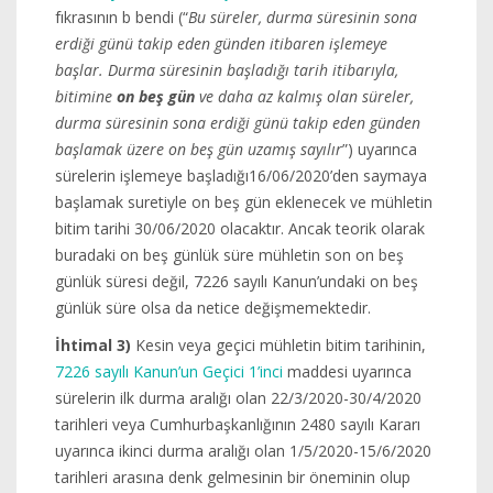
fıkrasının b bendi (“
Bu süreler, durma süresinin sona
erdiği günü takip eden günden itibaren işlemeye
başlar. Durma süresinin başladığı tarih itibarıyla,
bitimine
on beş gün
ve daha az kalmış olan süreler,
durma süresinin sona erdiği günü takip eden günden
başlamak üzere on beş gün uzamış sayılır
”) uyarınca
sürelerin işlemeye başladığı16/06/2020’den saymaya
başlamak suretiyle on beş gün eklenecek ve mühletin
bitim tarihi 30/06/2020 olacaktır. Ancak teorik olarak
buradaki on beş günlük süre mühletin son on beş
günlük süresi değil, 7226 sayılı Kanun’undaki on beş
günlük süre olsa da netice değişmemektedir.
İhtimal 3)
Kesin veya geçici mühletin bitim tarihinin,
7226 sayılı Kanun’un Geçici 1’inci
maddesi uyarınca
sürelerin ilk durma aralığı olan 22/3/2020-30/4/2020
tarihleri veya Cumhurbaşkanlığının 2480 sayılı Kararı
uyarınca ikinci durma aralığı olan 1/5/2020-15/6/2020
tarihleri arasına denk gelmesinin bir öneminin olup