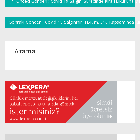
Önceki Gönderi : Covid-19 Salgını Sürecinde Kira Hukukuna D
Sonraki Gönderi : Covid-19 Salgınının TBK m. 316 Kapsamında Ki
Arama