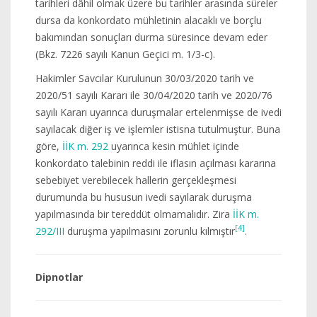
tarihleri dâhil olmak üzere bu tarihler arasında süreler
dursa da konkordato mühletinin alacaklı ve borçlu
bakımından sonuçları durma süresince devam eder
(Bkz. 7226 sayılı Kanun Geçici m. 1/3-c).
Hakimler Savcılar Kurulunun 30/03/2020 tarih ve
2020/51 sayılı Kararı ile 30/04/2020 tarih ve 2020/76
sayılı Kararı uyarınca duruşmalar ertelenmişse de ivedi
sayılacak diğer iş ve işlemler istisna tutulmuştur. Buna
göre,
İİK m. 292
uyarınca kesin mühlet içinde
konkordato talebinin reddi ile iflasın açılması kararına
sebebiyet verebilecek hallerin gerçekleşmesi
durumunda bu hususun ivedi sayılarak duruşma
yapılmasında bir tereddüt olmamalıdır. Zira
İİK m.
[4]
292/III
duruşma yapılmasını zorunlu kılmıştır
.
Dipnotlar