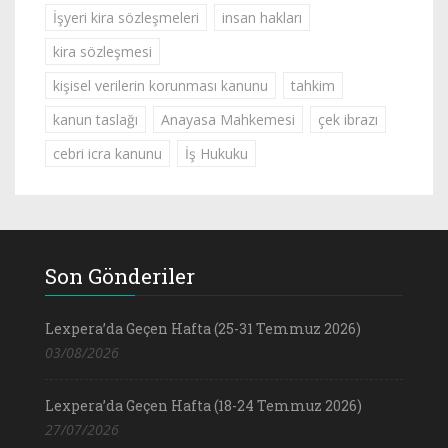
İşyeri kira sözleşmeleri
insan hakları
kira sözleşmesi
kişisel verilerin korunması kanunu
tahkim
kanun taslağı
Anayasa Mahkemesi
çek ibrazı
cebri icra kanunu
İş Hukuku
Son Gönderiler
Lexpera’da Geçen Hafta (25-31 Temmuz 2026)
03/08/2026
Lexpera’da Geçen Hafta (18-24 Temmuz 2026)
27/07/2026