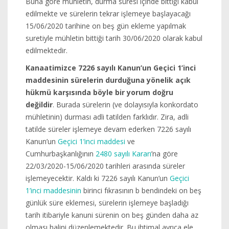
Buna göre mühletin, durma süresi içinde bittiği kabul
edilmekte ve sürelerin tekrar işlemeye başlayacağı
15/06/2020 tarihine on beş gün ekleme yapılmak
suretiyle mühletin bittiği tarih 30/06/2020 olarak kabul
edilmektedir.
Kanaatimizce 7226 sayılı Kanun’un Geçici 1’inci
maddesinin sürelerin durduğuna yönelik açık
hükmü karşısında böyle bir yorum doğru
değildir
. Burada sürelerin (ve dolayısıyla konkordato
mühletinin) durması adli tatilden farklıdır. Zira, adli
tatilde süreler işlemeye devam ederken 7226 sayılı
Kanun’un
Geçici 1’inci maddesi
ve
Cumhurbaşkanlığının
2480 sayılı Kararı
’na göre
22/03/2020-15/06/2020 tarihleri arasında süreler
işlemeyecektir. Kaldı ki 7226 sayılı Kanun’un
Geçici
1’inci maddesinin
birinci fıkrasının b bendindeki on beş
günlük süre eklemesi, sürelerin işlemeye başladığı
tarih itibariyle kanuni sürenin on beş günden daha az
olması halini düzenlemektedir. Bu ihtimal ayrıca ele