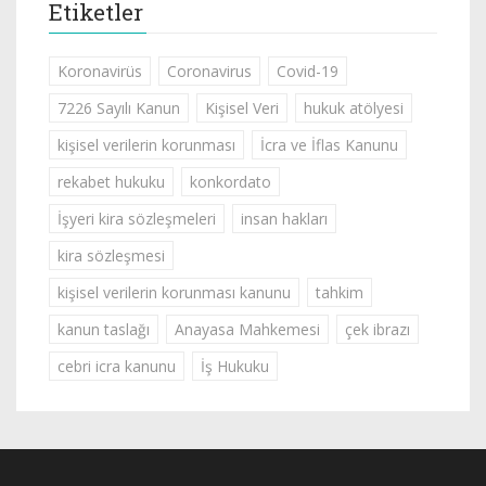
Etiketler
Koronavirüs
Coronavirus
Covid-19
7226 Sayılı Kanun
Kişisel Veri
hukuk atölyesi
kişisel verilerin korunması
İcra ve İflas Kanunu
rekabet hukuku
konkordato
İşyeri kira sözleşmeleri
insan hakları
kira sözleşmesi
kişisel verilerin korunması kanunu
tahkim
kanun taslağı
Anayasa Mahkemesi
çek ibrazı
cebri icra kanunu
İş Hukuku