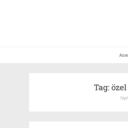
Ana
Tag: öze
Top