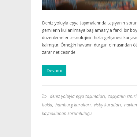
Deniz yoluyla eşya taşımalarında taşıyanın sorum
gemilerin kullanılmaya başlamasıyla farklı bir b
düzenlemeler teknolojinin hızla gelişmesi karşıs
kalmıştır. Örneğin havanın durgun olmasından ö
zarar neticesinde
Devamı
deniz yoluyla eşya taşımaları
,
taşıyanın sınır
hakkı
,
hamburg kuralları
,
visby kuralları
,
navlun
kaynaklanan sorumluluğu