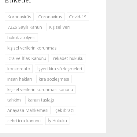
Etiketler
Koronavirüs
Coronavirus
Covid-19
7226 Sayılı Kanun
Kişisel Veri
hukuk atölyesi
kişisel verilerin korunması
İcra ve İflas Kanunu
rekabet hukuku
konkordato
İşyeri kira sözleşmeleri
insan hakları
kira sözleşmesi
kişisel verilerin korunması kanunu
tahkim
kanun taslağı
Anayasa Mahkemesi
çek ibrazı
cebri icra kanunu
İş Hukuku