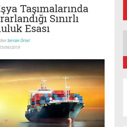
Eşya Taşımalarında
arlandığı Sınırlı
uluk Esası
ndan
Sercan Örsel
25/06/2019