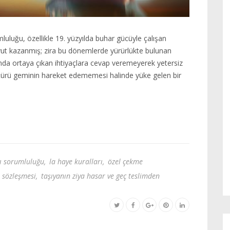
luluğu, özellikle 19. yüzyılda buhar gücüyle çalışan
oyut kazanmış; zira bu dönemlerde yürürlükte bulunan
ında ortaya çıkan ihtiyaçlara cevap veremeyerek yetersiz
türü geminin hareket edememesi halinde yüke gelen bir
lı sorumluluğu
,
la haye kuralları
,
özel çekme
 sözleşmesi
,
taşıyanın ziya hasar ve geç teslimden