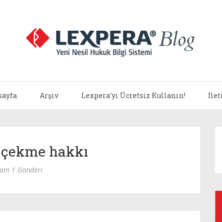
sayfa
Arşiv
Lexpera'yı Ücretsiz Kullanın!
İle
l çekme hakkı
lam 1 Gönderi