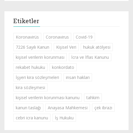
Etiketler
Koronavirüs
Coronavirus
Covid-19
7226 Sayılı Kanun
Kişisel Veri
hukuk atölyesi
kişisel verilerin korunması
İcra ve İflas Kanunu
rekabet hukuku
konkordato
İşyeri kira sözleşmeleri
insan hakları
kira sözleşmesi
kişisel verilerin korunması kanunu
tahkim
kanun taslağı
Anayasa Mahkemesi
çek ibrazı
cebri icra kanunu
İş Hukuku