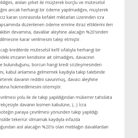
ğini, anılan şirket ile müşterek borçlu ve müteselsil
diğini ancak herhangi bir ödeme yapılmadığını, müşterek
haciz kararı sonrasında kefalet miktarları üzerinden icra
bi kapsamında düzenlenen ödeme emrine itiraz ettiklerini ileri
le takibin devamına, davalılar aleyhine alacağın %20’sinden
lmesine karar verilmesini talep etmiştir.
cağı kredilerde müteselsil kefil sıfatıyla herhangi bir
deki imzanın kendisine ait olmadığını, davacının
inde bulunduğunu, borcun hangi kredi sözleşmesinden
ını, kabul anlamına gelmemek kaydıyla takip talebinde
lirterek davanın reddini savunmuş, davacı aleyhine
ına hükmedilmesini istemiştir.
vrilmesi yolu ile de takip yapıldığından mükerrer tahsilata
kçesiyle davanın kısmen kabulüne, (...) İcra
ipoteğin paraya çevrilmesi yönünden takip yapıldığı
ahsilde tekerrür olmamak kaydıyla infazda
uğundan asıl alacağın %20’si olan meblağın davalılardan