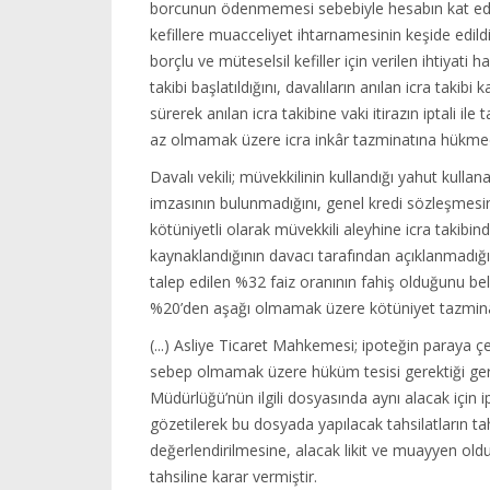
borcunun ödenmemesi sebebiyle hesabın kat edildi
kefillere muacceliyet ihtarnamesinin keşide edil
borçlu ve müteselsil kefiller için verilen ihtiyati 
takibi başlatıldığını, davalıların anılan icra taki
sürerek anılan icra takibine vaki itirazın iptali i
az olmamak üzere icra inkâr tazminatına hükmedi
Davalı vekili; müvekkilinin kullandığı yahut kullana
imzasının bulunmadığını, genel kredi sözleşmesin
kötüniyetli olarak müvekkili aleyhine icra takib
kaynaklandığının davacı tarafından açıklanmadığ
talep edilen %32 faiz oranının fahiş olduğunu be
%20’den aşağı olmamak üzere kötüniyet tazminat
(...) Asliye Ticaret Mahkemesi; ipoteğin paraya çe
sebep olmamak üzere hüküm tesisi gerektiği gere
Müdürlüğü’nün ilgili dosyasında aynı alacak için 
gözetilerek bu dosyada yapılacak tahsilatların t
değerlendirilmesine, alacak likit ve muayyen old
tahsiline karar vermiştir.