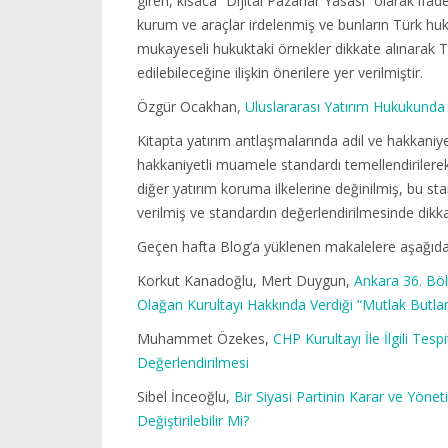
giren, kısaca “Dijital Pazarlar Yasası” olarak ifad
kurum ve araçlar irdelenmiş ve bunların Türk hukuk
mukayeseli hukuktaki örnekler dikkate alınarak 
edilebileceğine ilişkin önerilere yer verilmiştir.
Özgür Ocakhan,
Uluslararası Yatırım Hukukunda
Kitapta yatırım antlaşmalarında adil ve hakkani
hakkaniyetli muamele standardı temellendirilerek b
diğer yatırım koruma ilkelerine değinilmiş, bu s
verilmiş ve standardın değerlendirilmesinde dikkat
Geçen hafta Blog’a yüklenen makalelere aşağıda y
Korkut Kanadoğlu, Mert Duygun,
Ankara 36. Böl
Olağan Kurultayı Hakkında Verdiği “Mutlak Butla
Muhammet Özekes,
CHP Kurultayı İle İlgili Tes
Değerlendirilmesi
Sibel İnceoğlu,
Bir Siyasi Partinin Karar ve Yön
Değiştirilebilir Mi?