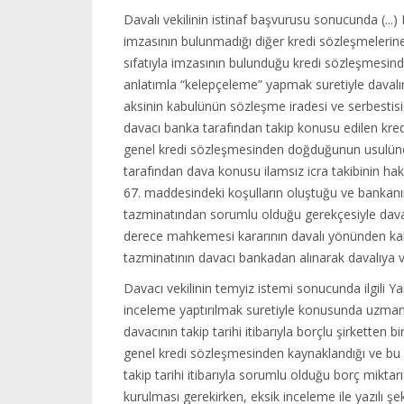
Davalı vekilinin istinaf başvurusu sonucunda (...
imzasının bulunmadığı diğer kredi sözleşmelerine i
sıfatıyla imzasının bulunduğu kredi sözleşmesind
anlatımla “kelepçeleme” yapmak suretiyle davalın
aksinin kabulünün sözleşme iradesi ve serbestisi g
davacı banka tarafından takip konusu edilen kredi
genel kredi sözleşmesinden doğduğunun usulüne 
tarafından dava konusu ilamsız icra takibinin haks
67. maddesindeki koşulların oluştuğu ve bankanı
tazminatından sorumlu olduğu gerekçesiyle davalı
derece mahkemesi kararının davalı yönünden kald
tazminatının davacı bankadan alınarak davalıya v
Davacı vekilinin temyiz istemi sonucunda ilgili Ya
inceleme yaptırılmak suretiyle konusunda uzman ba
davacının takip tarihi itibarıyla borçlu şirketten
genel kredi sözleşmesinden kaynaklandığı ve bu
takip tarihi itibarıyla sorumlu olduğu borç mikta
kurulması gerekirken, eksik inceleme ile yazılı ş