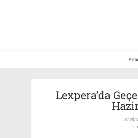
Ana
Lexpera’da Geçe
Hazi
Tarafı
•