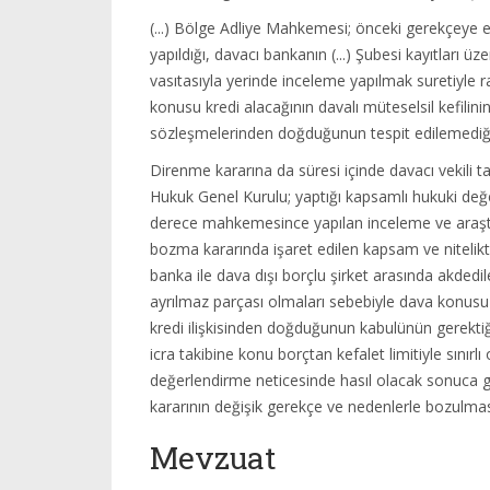
(...) Bölge Adliye Mahkemesi; önceki gerekçeye e
yapıldığı, davacı bankanın (...) Şubesi kayıtları ü
vasıtasıyla yerinde inceleme yapılmak suretiyle ra
konusu kredi alacağının davalı müteselsil kefilini
sözleşmelerinden doğduğunun tespit edilemediği 
Direnme kararına da süresi içinde davacı vekili 
Hukuk Genel Kurulu; yaptığı kapsamlı hukuki değ
derece mahkemesince yapılan inceleme ve araştı
bozma kararında işaret edilen kapsam ve nitelikt
banka ile dava dışı borçlu şirket arasında akdedile
ayrılmaz parçası olmaları sebebiyle dava konu
kredi ilişkisinden doğduğunun kabulünün gerektiği,
icra takibine konu borçtan kefalet limitiyle sınır
değerlendirme neticesinde hasıl olacak sonuca gö
kararının değişik gerekçe ve nedenlerle bozulması
Mevzuat