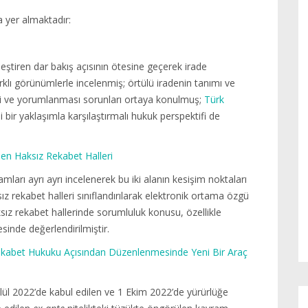
 yer almaktadır:
eştiren dar bakış açısının ötesine geçerek irade
farklı görünümlerle incelenmiş; örtülü iradenin tanımı ve
iği ve yorumlanması sorunları ortaya konulmuş;
Türk
 bir yaklaşımla karşılaştırmalı hukuk perspektifi de
en Haksız Rekabet Halleri
ları ayrı ayrı incelenerek bu iki alanın kesişim noktaları
z rekabet halleri sınıflandırılarak elektronik ortama özgü
ksız rekabet hallerinde sorumluluk konusu, özellikle
esinde değerlendirilmiştir.
Rekabet Hukuku Açısından Düzenlenmesinde Yeni Bir Araç
ül 2022’de kabul edilen ve 1 Ekim 2022’de yürürlüğe