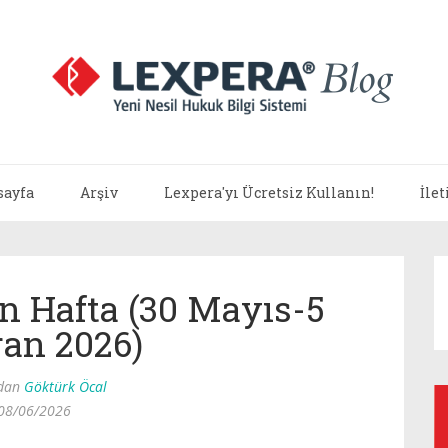
sayfa
Arşiv
Lexpera'yı Ücretsiz Kullanın!
İle
n Hafta (30 Mayıs-5
ran 2026)
ndan
Göktürk Öcal
08/06/2026