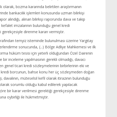
k olarak, bozma kararında belirtilen araştırmanın
zerinde bankacılık işlemleri konusunda uzman bilirkişi
por alındığı, alınan bilirkişi raporunda dava ve takip
n kefalet imzalarının bulunduğu genel kredi
gerekçesiyle direnme kararı vermiştir.
tarafından temyiz isteminde bulunulması üzerine Yargıtay
erlendirme sonucunda, (...) Bölge Adliye Mahkemesi ve ilk
rma hüküm tesisi için yeterli olduğundan Özel Dairenin
e bir inceleme yapılmasının gerekli olmadığı, davacı
n genel ticari kredi sözleşmelerinin birbirlerinin eki ve
su kredi borcunun, bahse konu her üç sözleşmeden doğan
 davalının, müteselsil kefil olarak itirazının bulunduğu
lı olarak sorumlu olduğu kabul edilerek yapılacak
re bir karar verilmesi gerektiği gerekçesiyle direnme
na oybirliği ile hükmetmiştir.