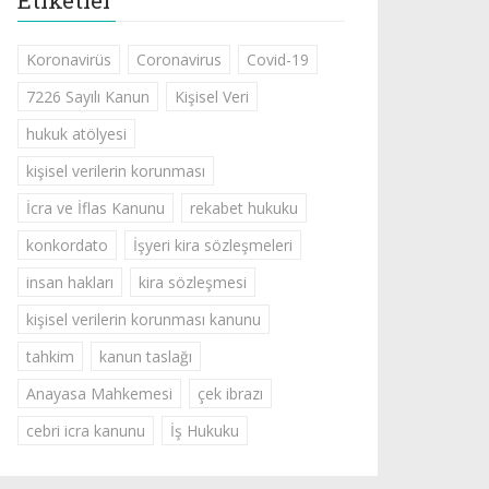
Etiketler
Koronavirüs
Coronavirus
Covid-19
7226 Sayılı Kanun
Kişisel Veri
hukuk atölyesi
kişisel verilerin korunması
İcra ve İflas Kanunu
rekabet hukuku
konkordato
İşyeri kira sözleşmeleri
insan hakları
kira sözleşmesi
kişisel verilerin korunması kanunu
tahkim
kanun taslağı
Anayasa Mahkemesi
çek ibrazı
cebri icra kanunu
İş Hukuku