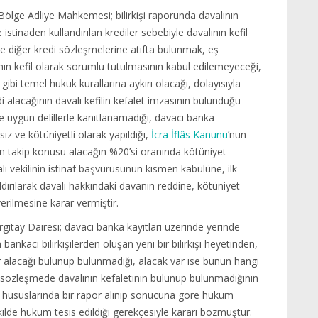
) Bölge Adliye Mahkemesi; bilirkişi raporunda davalının
stinaden kullandırılan krediler sebebiyle davalının kefil
e diğer kredi sözleşmelerine atıfta bulunmak, eş
ın kefil olarak sorumlu tutulmasının kabul edilemeyeceği,
ibi temel hukuk kurallarına aykırı olacağı, dolayısıyla
 alacağının davalı kefilin kefalet imzasının bulunduğu
uygun delillerle kanıtlanamadığı, davacı banka
ız ve kötüniyetli olarak yapıldığı,
İcra İflâs Kanunu
’nun
n takip konusu alacağın %20’si oranında kötüniyet
 vekilinin istinaf başvurusunun kısmen kabulüne, ilk
ırılarak davalı hakkındaki davanın reddine, kötüniyet
erilmesine karar vermiştir.
rgıtay Dairesi; davacı banka kayıtları üzerinde yerinde
nkacı bilirkişilerden oluşan yeni bir bilirkişi heyetinden,
 bir alacağı bulunup bulunmadığı, alacak var ise bunun hangi
 sözleşmede davalının kefaletinin bulunup bulunmadığının
rı hususlarında bir rapor alınıp sonucuna göre hüküm
ekilde hüküm tesis edildiği gerekçesiyle kararı bozmuştur.