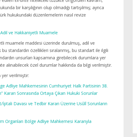
e edilen
ex-ante
nitelikteki tüzükte öngörülen kavram,
unda bir karşılığının olup olmadığı tartışılmış; ayrıca
Türk hukukundaki düzenlemelerin nasıl revize
 Adil ve Hakkaniyetli Muamele
yetli muamele maddesi üzerinde durulmuş, adil ve
u standardın özellikleri sıralanmış, bu standart ile ilgili
tandardın unsurları kapsamına girebilecek durumlara yer
e alınabilecek özel durumlar hakkında da bilgi verilmiştir.
er verilmiştir:
ge Adliye Mahkemesinin Cumhuriyet Halk Partisinin 38.
n” Kararı Sonrasında Ortaya Çıkan Hukuki Sorunlar
pit/İptali Davası ve Tedbir Kararı Üzerine Usûlî Sorunların
etim Organları Bölge Adliye Mahkemesi Kararıyla