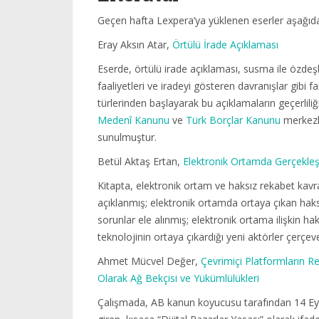
Geçen hafta Lexpera’ya yüklenen eserler aşağıda
Eray Aksın Atar,
Örtülü İrade Açıklaması
Eserde, örtülü irade açıklaması, susma ile özdeşl
faaliyetleri ve iradeyi gösteren davranışlar gibi 
türlerinden başlayarak bu açıklamaların geçerlil
Medenî Kanunu
ve
Türk Borçlar Kanunu
merkezli
sunulmuştur.
Betül Aktaş Ertan,
Elektronik Ortamda Gerçekleş
Kitapta, elektronik ortam ve haksız rekabet kavram
açıklanmış; elektronik ortamda ortaya çıkan haksı
sorunlar ele alınmış; elektronik ortama ilişkin ha
teknolojinin ortaya çıkardığı yeni aktörler çerçev
Ahmet Mücvel Değer,
Çevrimiçi Platformların 
Olarak Ağ Bekçisi ve Yükümlülükleri
Çalışmada, AB kanun koyucusu tarafından 14 Eyl