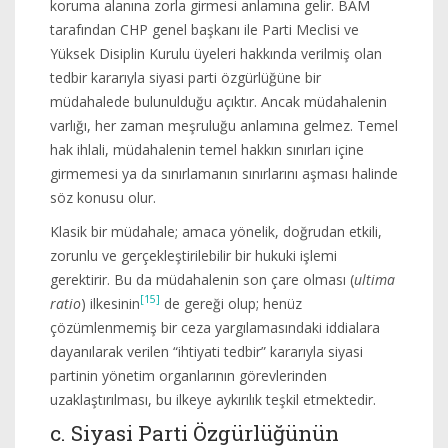
koruma alanına zorla girmesi anlamına gelir. BAM
tarafından CHP genel başkanı ile Parti Meclisi ve
Yüksek Disiplin Kurulu üyeleri hakkında verilmiş olan
tedbir kararıyla siyasi parti özgürlüğüne bir
müdahalede bulunulduğu açıktır. Ancak müdahalenin
varlığı, her zaman meşruluğu anlamına gelmez. Temel
hak ihlali, müdahalenin temel hakkın sınırları içine
girmemesi ya da sınırlamanın sınırlarını aşması halinde
söz konusu olur.
Klasik bir müdahale; amaca yönelik, doğrudan etkili,
zorunlu ve gerçekleştirilebilir bir hukuki işlemi
gerektirir. Bu da müdahalenin son çare olması (
ultima
[15]
ratio
) ilkesinin
de gereği olup; henüz
çözümlenmemiş bir ceza yargılamasındaki iddialara
dayanılarak verilen “ihtiyati tedbir” kararıyla siyasi
partinin yönetim organlarının görevlerinden
uzaklaştırılması, bu ilkeye aykırılık teşkil etmektedir.
c. Siyasi Parti Özgürlüğünün