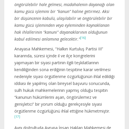
öngörülebilir hale gelmesi, müdahalenin dayanağı olan
kamu gücü işlemini bir “kanun” haline getirmez. Aksi
bir düşüncenin kabulü, ulaşılabilir ve öngörülebilir bir
kamu gücü işleminden veya eyleminden kaynaklanan
hak ihlallerinin “kanuni” dayanaklarının olduğunun
[16]
kabul edilmesi anlamına gelecektir.”
Anayasa Mahkemesi, “Halkın Kurtuluş Partisi III”
kararında, süresi içinde il ve ilçe kongrelerini
yapmayan bir siyasi partinin ilgili teşkilatlarının
kendiliğinden sona erdiğinin tespitine karar verilmesi
nedeniyle siyasi örgütlenme özgürlüğünün ihlal edildiği
iddiası ile yapılmış olan bireysel başvuru sonucunda,
sulh hukuk mahkemelerinin yapmış olduğu tespitin
“kanunun hükümlerini aşan, öngörülemez ve
genişletici” bir yorum olduğu gerekçesiyle siyasi
örgütlenme özgürlüğünü ihlal ettiğine hükmetmiştir.
[17]
Aynı doğrultuda Avrupa İnsan Hakları Mahkemesi de