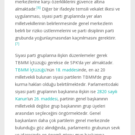
merkezlerine karşı özerkliklerini güvence altına
[6]
almaktadır.
Diğer bir ifadeyle temsili vekalet ilkesi ve
uygulanması, siyasi parti gruplarında yer alan
milletvekillerinin belirlenmesinde genel merkezlerin
belirli bir riziko üstlenmelerini ve parti disiplinin parti
grubunda yoğunlaşmasından kaçınılmasını gerektirir.
[7]
Siyasi parti gruplarına ilişkin düzenlemeler gerek
TBMM İçtüzüğü gerekse de SPK’da yer almaktadır.
TBMM İçtüzüğü
’nün
18. maddesi
nde, en az 20
milletvekili bulunan siyasi partilerin TBMM’de grup
kurma hakları olduğu belirtilmektedir. Parlamentodaki
siyasi parti gruplarının başkanına ilişkin ise
2820 sayılı
Kanun
’un
26. maddesi
, partinin genel başkanının
milletvekili değilse grup başkanının grup üyeleri
arasından seçileceğini öngörmektedir. Genel
başkanların daha çok partilerin genel merkezinde
bulunduğu göz alındığında, parlamento grubunun sevk
ve idaresinde en önemli görev grup başkanına