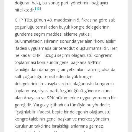
doğuran hak), bu sonuç parti yönetimini bağlayıcı
[13]
niteliktedir.
CHP Tüzüğü’nün 48. maddesinin 5. fıkrasına göre salt
çoğunluğu temsil eden büyük kongre delegelerinin
gündeme seçim maddesi ekleme yetkisi
bulunmaktadır. Fıkranın sonunda yer alan “konulabilir”
ifadesi uygulamada bir tereddüt oluşturmamalıdır. Her
ne kadar CHP Tüzüğü seçimli olağanüstü kongrenin
toplanması konusunda genel başkana SPK’nın
tanıdığından daha geniş bir yetki alanı tanımış olsa da
salt çoğunluğu temsil eden büyük kongre
delegelerinin imzasıyla seçimli olağanüstü kongrenin
toplanması, siyasi parti özgürlüğünü güvence altına
alan Anayasa ve SPK hükümlerine uygun yorumun bir
gereğidir. Yargıtay içtihadı da tümüyle bu yöndedir;
“‘çağrılabilir’ ifadesi, beşte bir delegenin olağanüstü
kongre talebinin genel başkan ve merkez yönetim
kurulunun takdirine bırakıldığı anlamına gelmez.