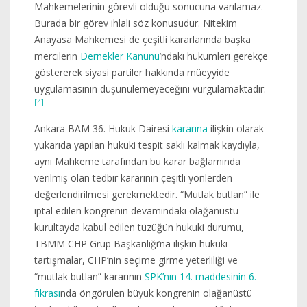
Mahkemelerinin görevli olduğu sonucuna varılamaz.
Burada bir görev ihlali söz konusudur. Nitekim
Anayasa Mahkemesi de çeşitli kararlarında başka
mercilerin
Dernekler Kanunu
’ndaki hükümleri gerekçe
göstererek siyasi partiler hakkında müeyyide
uygulamasının düşünülemeyeceğini vurgulamaktadır.
[4]
Ankara BAM 36. Hukuk Dairesi
kararına
ilişkin olarak
yukarıda yapılan hukuki tespit saklı kalmak kaydıyla,
aynı Mahkeme tarafından bu karar bağlamında
verilmiş olan tedbir kararının çeşitli yönlerden
değerlendirilmesi gerekmektedir. “Mutlak butlan” ile
iptal edilen kongrenin devamındaki olağanüstü
kurultayda kabul edilen tüzüğün hukuki durumu,
TBMM CHP Grup Başkanlığı’na ilişkin hukuki
tartışmalar, CHP’nin seçime girme yeterliliği ve
“mutlak butlan” kararının
SPK’nın 14. maddesinin 6.
fıkrası
nda öngörülen büyük kongrenin olağanüstü