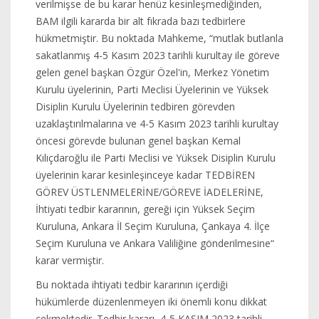
verilmişse de bu karar henüz kesinleşmediğinden,
BAM ilgili kararda bir alt fıkrada bazı tedbirlere
hükmetmiştir. Bu noktada Mahkeme, “mutlak butlanla
sakatlanmış 4-5 Kasım 2023 tarihli kurultay ile göreve
gelen genel başkan Özgür Özel'in, Merkez Yönetim
Kurulu üyelerinin, Parti Meclisi Üyelerinin ve Yüksek
Disiplin Kurulu Üyelerinin tedbiren görevden
uzaklaştırılmalarına ve 4-5 Kasım 2023 tarihli kurultay
öncesi görevde bulunan genel başkan Kemal
Kılıçdaroğlu ile Parti Meclisi ve Yüksek Disiplin Kurulu
üyelerinin karar kesinleşinceye kadar TEDBİREN
GÖREV ÜSTLENMELERİNE/GÖREVE İADELERİNE,
İhtiyati tedbir kararının, gereği için Yüksek Seçim
Kuruluna, Ankara İl Seçim Kuruluna, Çankaya 4. İlçe
Seçim Kuruluna ve Ankara Valiliğine gönderilmesine“
karar vermiştir.
Bu noktada ihtiyati tedbir kararının içerdiği
hükümlerde düzenlenmeyen iki önemli konu dikkat
çekmektedir. Tedbir kararı, 4-5 KASIM 2023 tarihli