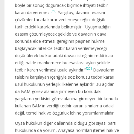
böyle bir sonuç doğuracak biçimde ihtiyati tedbir
[19]
kararı da veremez.
Yargıtay, davanın esasını
çözümler tarzda karar verilemeyeceğini değişik
tarihlerdeki kararlarında belirtmiştir. “Uyuşmazlığın
esasını çözümleyecek şekilde ve davacının dava
sonunda elde etmesi gereğinin peşinen hükme
bağlayacak nitelikte tedbir kararı verilemeyeceği
düşünülerek bu konudaki davacı isteğinin reddi icap
ettiği halde mahkemece bu esaslara aykırı şekilde
[20]
tedbir kararı verilmesi usule aykırıdır.”
Davacıların
talebini karşılayan içeriğiyle söz konusu tedbir kararı
usul hukukunun yerleşik ilkelerine aykırıdır Bu açıdan
da BAM görev alanına girmeyen bu konudaki
yargılama yetkisini görev alanına girmeyen bir konuda
kullanan BAM’ın verdiği tedbir kararı sınırlama odaklı
değil, temel hak ve özgürlük lehine yorumlanmalıdır.
Oysa hukukun diğer dallarında olduğu gibi siyasi parti
hukukunda da yorum, Anayasa normları (temel hak ve