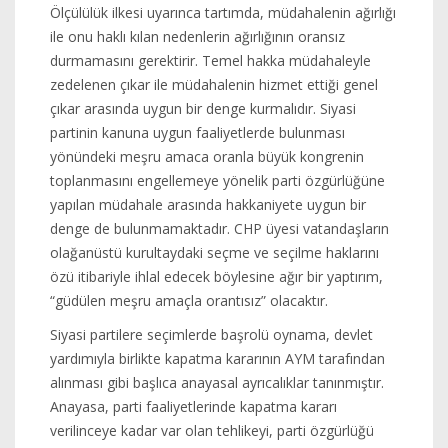
Ölçülülük ilkesi uyarınca tartımda, müdahalenin ağırlığı
ile onu haklı kılan nedenlerin ağırlığının oransız
durmamasını gerektirir. Temel hakka müdahaleyle
zedelenen çıkar ile müdahalenin hizmet ettiği genel
çıkar arasında uygun bir denge kurmalıdır. Siyasi
partinin kanuna uygun faaliyetlerde bulunması
yönündeki meşru amaca oranla büyük kongrenin
toplanmasını engellemeye yönelik parti özgürlüğüne
yapılan müdahale arasında hakkaniyete uygun bir
denge de bulunmamaktadır. CHP üyesi vatandaşların
olağanüstü kurultaydaki seçme ve seçilme haklarını
özü itibariyle ihlal edecek böylesine ağır bir yaptırım,
“güdülen meşru amaçla orantısız” olacaktır.
Siyasi partilere seçimlerde başrolü oynama, devlet
yardımıyla birlikte kapatma kararının AYM tarafından
alınması gibi başlıca anayasal ayrıcalıklar tanınmıştır.
Anayasa, parti faaliyetlerinde kapatma kararı
verilinceye kadar var olan tehlikeyi, parti özgürlüğü