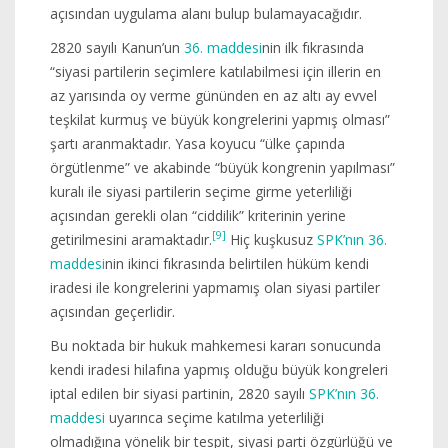
açısından uygulama alanı bulup bulamayacağıdır.
2820 sayılı Kanun’un
36. maddesi
nin ilk fıkrasında
“siyasi partilerin seçimlere katılabilmesi için illerin en
az yarısında oy verme gününden en az altı ay evvel
teşkilat kurmuş ve büyük kongrelerini yapmış olması”
şartı aranmaktadır. Yasa koyucu “ülke çapında
örgütlenme” ve akabinde “büyük kongrenin yapılması”
kuralı ile siyasi partilerin seçime girme yeterliliği
açısından gerekli olan “ciddilik” kriterinin yerine
[9]
getirilmesini aramaktadır.
Hiç kuşkusuz
SPK’nın 36.
maddesi
nin ikinci fıkrasında belirtilen hüküm kendi
iradesi ile kongrelerini yapmamış olan siyasi partiler
açısından geçerlidir.
Bu noktada bir hukuk mahkemesi kararı sonucunda
kendi iradesi hilafına yapmış olduğu büyük kongreleri
iptal edilen bir siyasi partinin, 2820 sayılı
SPK’nın 36.
maddesi
uyarınca seçime katılma yeterliliği
olmadığına yönelik bir tespit, siyasi parti özgürlüğü ve