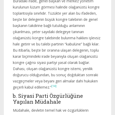
Buradaki ifade, genel başkan ve merkez yönetim
kurulunun lüzum görmesi halinde olağanüstü kongre
toplantısıyla sınırlıdır. Tüzükte yer alan bu ifadeden,
beşte bir delegenin büyük kongre talebinin de genel
başkanın takdirine bağlı tutulduğu anlamının
çıkarılması, yeter sayıdaki delegeye tanınan
olağanüstü kongre talebinde bulunma hakkını işlevsiz
hale getirir ve bu talebi partinin “kabulüne” bağlı kılar.
Bu itibarla, beşte bir oranına ulaşan delegenin, toplu
karar biçimindeki irade beyanıyla oluşan olağanüstü
kongre çağrısı siyasi partiyi yasal olarak bağlar.
Dahası, oluşan olağanüstü kongre istemi, yenilik
doğurucu olduğundan, bu sonuç doğduktan sonraki
vazgeçmeler veya beyanı geri almalar dahi hukuken
[14]
geçerli kabul edilemez.”
b. Siyasi Parti Özgürlüğüne
Yapılan Müdahale
Müdahale, devletin temel hak ve özgürlüklerin