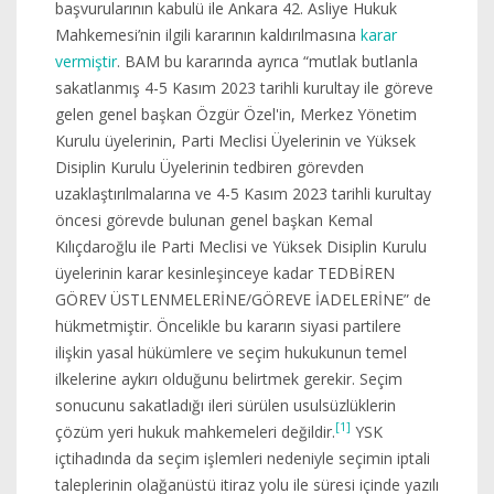
başvurularının kabulü ile Ankara 42. Asliye Hukuk
Mahkemesi’nin ilgili kararının kaldırılmasına
karar
vermiştir
. BAM bu kararında ayrıca “mutlak butlanla
sakatlanmış 4-5 Kasım 2023 tarihli kurultay ile göreve
gelen genel başkan Özgür Özel'in, Merkez Yönetim
Kurulu üyelerinin, Parti Meclisi Üyelerinin ve Yüksek
Disiplin Kurulu Üyelerinin tedbiren görevden
uzaklaştırılmalarına ve 4-5 Kasım 2023 tarihli kurultay
öncesi görevde bulunan genel başkan Kemal
Kılıçdaroğlu ile Parti Meclisi ve Yüksek Disiplin Kurulu
üyelerinin karar kesinleşinceye kadar TEDBİREN
GÖREV ÜSTLENMELERİNE/GÖREVE İADELERİNE” de
hükmetmiştir. Öncelikle bu kararın siyasi partilere
ilişkin yasal hükümlere ve seçim hukukunun temel
ilkelerine aykırı olduğunu belirtmek gerekir. Seçim
sonucunu sakatladığı ileri sürülen usulsüzlüklerin
[1]
çözüm yeri hukuk mahkemeleri değildir.
YSK
içtihadında da seçim işlemleri nedeniyle seçimin iptali
taleplerinin olağanüstü itiraz yolu ile süresi içinde yazılı