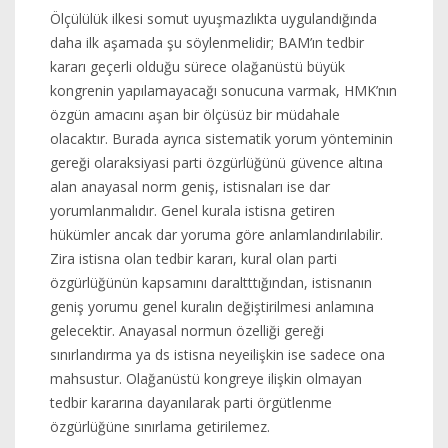
Ölçülülük ilkesi somut uyuşmazlıkta uygulandığında
daha ilk aşamada şu söylenmelidir; BAM’ın tedbir
kararı geçerli olduğu sürece olağanüstü büyük
kongrenin yapılamayacağı sonucuna varmak, HMK’nın
özgün amacını aşan bir ölçüsüz bir müdahale
olacaktır. Burada ayrıca sistematik yorum yönteminin
gereği olaraksiyasi parti özgürlüğünü güvence altına
alan anayasal norm geniş, istisnaları ise dar
yorumlanmalıdır. Genel kurala istisna getiren
hükümler ancak dar yoruma göre anlamlandırılabilir.
Zira istisna olan tedbir kararı, kural olan parti
özgürlüğünün kapsamını daraltttığından, istisnanın
geniş yorumu genel kuralın değiştirilmesi anlamına
gelecektir. Anayasal normun özelliği gereği
sınırlandırma ya ds istisna neyeilişkin ise sadece ona
mahsustur. Olağanüstü kongreye ilişkin olmayan
tedbir kararına dayanılarak parti örgütlenme
özgürlüğüne sınırlama getirilemez.