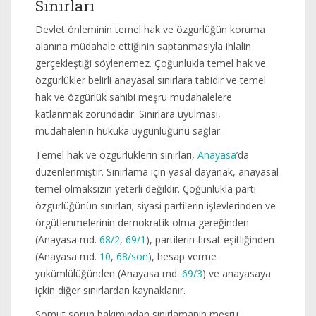
Sınırları
Devlet önleminin temel hak ve özgürlüğün koruma
alanına müdahale ettiğinin saptanmasıyla ihlalin
gerçekleştiği söylenemez. Çoğunlukla temel hak ve
özgürlükler belirli anayasal sınırlara tabidir ve temel
hak ve özgürlük sahibi meşru müdahalelere
katlanmak zorundadır. Sınırlara uyulması,
müdahalenin hukuka uygunluğunu sağlar.
Temel hak ve özgürlüklerin sınırları,
Anayasa
’da
düzenlenmiştir. Sınırlama için yasal dayanak, anayasal
temel olmaksızın yeterli değildir. Çoğunlukla parti
özgürlüğünün sınırları; siyasi partilerin işlevlerinden ve
örgütlenmelerinin demokratik olma gereğinden
(Anayasa md.
68/2
,
69/1
), partilerin fırsat eşitliğinden
(Anayasa md.
10
,
68/son
), hesap verme
yükümlülüğünden (Anayasa md.
69/3
) ve anayasaya
içkin diğer sınırlardan kaynaklanır.
Somut sorun bakımından sınırlamanın meşru