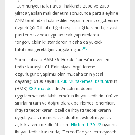
“Cumhuriyet Halk Partisi” hakkında 2008 ve 2009
yılında yapılan mali denetim sonucunda parti aleyhine
AYM tarafından hükmedilen yaptırımların, örgütlenme
özgürlüğünü ihlal ettiğini tespit ettiği kararında, siyasi
partiler hakkında uygulanacak yaptırımlarda
“öngörülebilirlik” standardının daha da yüksek
[18]
tutulması gerektiğini vurgulamıştır.
Somut olayda BAM 36. Hukuk Dairesi’nce verilen
tedbir kararıyla CHP’nin siyasi örgütlenme
özgürlüğüne yapılmış olan müdahalenin yasal
dayanağı 6100 sayılı
Hukuk Muhakemesi Kanunu
’nun
(HMK)
389. maddesi
dir. Ancak maddenin
uygulanmasında Mahkeme’nin ihtiyati tedbirin türü ve
sınırlarını tam ve doğru olarak belirlemesi önemlidir.
İhtiyati tedbir kararı, özellikle ihtiyati tedbir kararını
uygulayacak memuru tereddütte sevk etmeyecek
açıklıkta verilmelidir. Nitekim
HMK md. 391/2
uyarınca
ihtiyati tedbir kararında; “Tereddüde yer vermeyecek