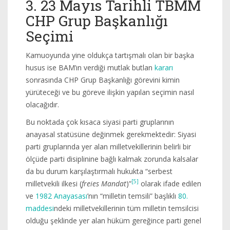
3. 23 Mayıs Tarihli TBMM
CHP Grup Başkanlığı
Seçimi
Kamuoyunda yine oldukça tartışmalı olan bir başka
husus ise BAM’ın verdiği mutlak butlan
kararı
sonrasında CHP Grup Başkanlığı görevini kimin
yürüteceği ve bu göreve ilişkin yapılan seçimin nasıl
olacağıdır.
Bu noktada çok kısaca siyasi parti gruplarının
anayasal statüsüne değinmek gerekmektedir: Siyasi
parti gruplarında yer alan milletvekillerinin belirli bir
ölçüde parti disiplinine bağlı kalmak zorunda kalsalar
da bu durum karşılaştırmalı hukukta “serbest
[5]
milletvekili ilkesi (
freies Mandat
)”
olarak ifade edilen
ve
1982 Anayasası
’nın “milletin temsili” başlıklı
80.
maddesi
ndeki milletvekillerinin tüm milletin temsilcisi
olduğu şeklinde yer alan hüküm gereğince parti genel