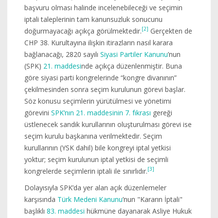
başvuru olması halinde incelenebileceği ve seçimin
iptali taleplerinin tam kanunsuzluk sonucunu
[2]
doğurmayacağı açıkça görülmektedir.
Gerçekten de
CHP 38. Kurultayına ilişkin itirazların nasıl karara
bağlanacağı, 2820 sayılı
Siyasi Partiler Kanunu
’nun
(SPK)
21. maddesi
nde açıkça düzenlenmiştir. Buna
göre siyasi parti kongrelerinde “kongre divanının”
çekilmesinden sonra seçim kurulunun görevi başlar.
Söz konusu seçimlerin yürütülmesi ve yönetimi
görevini
SPK’nın 21. maddesinin 7. fıkrası
gereği
üstlenecek sandık kurullarının oluşturulması görevi ise
seçim kurulu başkanına verilmektedir. Seçim
kurullarının (YSK dahil) bile kongreyi iptal yetkisi
yoktur; seçim kurulunun iptal yetkisi de seçimli
[3]
kongrelerde seçimlerin iptali ile sınırlıdır.
Dolayısıyla SPK’da yer alan açık düzenlemeler
karşısında
Türk Medeni Kanunu
’nun "Kararın İptali"
başlıklı
83. maddesi
hükmüne dayanarak Asliye Hukuk