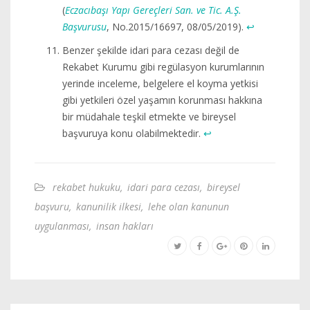
(
Eczacıbaşı Yapı Gereçleri San. ve Tic. A.Ş.
Başvurusu
, No.2015/16697, 08/05/2019).
↩︎
Benzer şekilde idari para cezası değil de
Rekabet Kurumu gibi regülasyon kurumlarının
yerinde inceleme, belgelere el koyma yetkisi
gibi yetkileri özel yaşamın korunması hakkına
bir müdahale teşkil etmekte ve bireysel
başvuruya konu olabilmektedir.
↩︎
rekabet hukuku
,
idari para cezası
,
bireysel
başvuru
,
kanunilik ilkesi
,
lehe olan kanunun
uygulanması
,
insan hakları