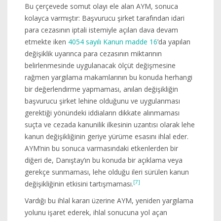
Bu çerçevede somut olayı ele alan AYM, sonuca
kolayca varmıştır: Başvurucu şirket tarafından idari
para cezasının iptali istemiyle açılan dava devam
etmekte iken
4054 sayılı Kanun madde 16
’da yapılan
değişiklik uyarınca para cezasının miktarının
belirlenmesinde uygulanacak ölçüt değişmesine
rağmen yargılama makamlarının bu konuda herhangi
bir değerlendirme yapmaması, anılan değişikliğin
başvurucu şirket lehine olduğunu ve uygulanması
gerektiği yönündeki iddiaların dikkate alınmaması
suçta ve cezada kanunilik ilkesinin uzantısı olarak lehe
kanun değişikliğinin geriye yürüme esasını ihlal eder.
AYM’nin bu sonuca varmasındaki etkenlerden bir
diğeri de, Danıştay’ın bu konuda bir açıklama veya
gerekçe sunmaması, lehe olduğu ileri sürülen kanun
[7]
değişikliğinin etkisini tartışmaması.
Vardığı bu ihlal kararı üzerine AYM, yeniden yargılama
yolunu işaret ederek, ihlal sonucuna yol açan