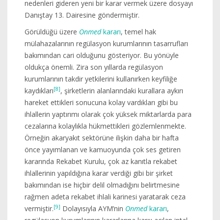
nedenleri gideren yeni bir karar vermek üzere dosyayı
Danıştay 13. Dairesine göndermiştir.
Görüldüğü üzere
Onmed
kararı
, temel hak
mülahazalarının regülasyon kurumlarının tasarrufları
bakımından cari olduğunu gösteriyor. Bu yönüyle
oldukça önemli. Zira son yıllarda regülasyon
kurumlarının takdir yetkilerini kullanırken keyfiliğe
[8]
kaydıkları
, şirketlerin alanlarındaki kurallara aykırı
hareket ettikleri sonucuna kolay vardıkları gibi bu
ihlallerin yaptırımı olarak çok yüksek miktarlarda para
cezalarına kolaylıkla hükmettikleri gözlemlenmekte.
Örneğin akaryakıt sektörüne ilişkin daha bir hafta
önce yayımlanan ve kamuoyunda çok ses getiren
kararında Rekabet Kurulu, çok az kanıtla rekabet
ihlallerinin yapıldığına karar verdiği gibi bir şirket
bakımından ise hiçbir delil olmadığını belirtmesine
rağmen adeta rekabet ihlali karinesi yaratarak ceza
[9]
vermiştir.
Dolayısıyla AYM’nin
Onmed
kararı
,