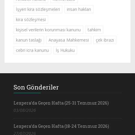
İşyeri kira sözleşmeleri
insan hakları
kira sözleşmesi
kişisel verilerin korunması kanunu
tahkim
kanun taslağı
Anayasa Mahkemesi
çek ibrazı
cebri icra kanunu
İş Hukuku
Son Gönderiler
Lexpera’da Geçen Hafta (25-31 Temmuz 2026)
03/08/2026
Lexpera’da Geçen Hafta (18-24 Temmuz 2026)
27/07/2026