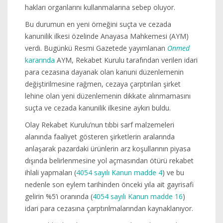
hakları organlarını kullanmalarına sebep oluyor.
Bu durumun en yeni örneğini suçta ve cezada
kanunilik ilkesi özelinde Anayasa Mahkemesi (AYM)
verdi. Bugünkü Resmi Gazetede yayımlanan
Onmed
kararında
AYM, Rekabet Kurulu tarafından verilen idari
para cezasına dayanak olan kanuni düzenlemenin
değiştirilmesine rağmen, cezaya çarptırılan şirket
lehine olan yeni düzenlemenin dikkate alınmamasını
suçta ve cezada kanunilik ilkesine aykırı buldu.
Olay Rekabet Kurulu’nun tıbbi sarf malzemeleri
alanında faaliyet gösteren şirketlerin aralarında
anlaşarak pazardaki ürünlerin arz koşullarının piyasa
dışında belirlenmesine yol açmasından ötürü rekabet
ihlali yapmaları (
4054 sayılı Kanun madde 4
) ve bu
nedenle son eylem tarihinden önceki yıla ait gayrisafi
gelirin %5’i oranında (
4054 sayılı Kanun madde 16
)
idari para cezasına çarptırılmalarından kaynaklanıyor.