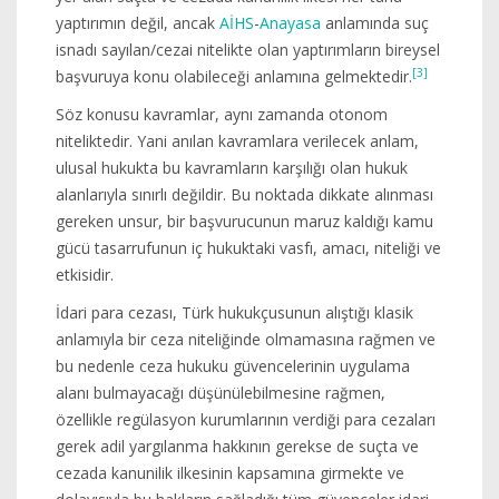
yaptırımın değil, ancak
AİHS
-
Anayasa
anlamında suç
isnadı sayılan/cezai nitelikte olan yaptırımların bireysel
[3]
başvuruya konu olabileceği anlamına gelmektedir.
Söz konusu kavramlar, aynı zamanda otonom
niteliktedir. Yani anılan kavramlara verilecek anlam,
ulusal hukukta bu kavramların karşılığı olan hukuk
alanlarıyla sınırlı değildir. Bu noktada dikkate alınması
gereken unsur, bir başvurucunun maruz kaldığı kamu
gücü tasarrufunun iç hukuktaki vasfı, amacı, niteliği ve
etkisidir.
İdari para cezası, Türk hukukçusunun alıştığı klasik
anlamıyla bir ceza niteliğinde olmamasına rağmen ve
bu nedenle ceza hukuku güvencelerinin uygulama
alanı bulmayacağı düşünülebilmesine rağmen,
özellikle regülasyon kurumlarının verdiği para cezaları
gerek adil yargılanma hakkının gerekse de suçta ve
cezada kanunilik ilkesinin kapsamına girmekte ve