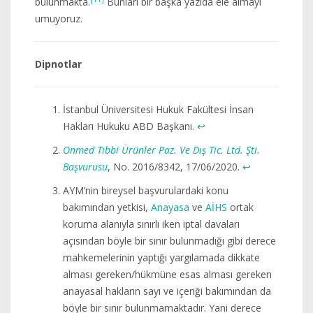
bulunmakta.
Bunları bir başka yazıda ele almayı
umuyoruz.
Dipnotlar
İstanbul Üniversitesi Hukuk Fakültesi İnsan
Hakları Hukuku ABD Başkanı.
↩︎
Onmed Tıbbi Ürünler Paz. Ve Dış Tic. Ltd. Şti.
Başvurusu
, No. 2016/8342, 17/06/2020.
↩︎
AYM’nin bireysel başvurulardaki konu
bakımından yetkisi,
Anayasa
ve
AİHS
ortak
koruma alanıyla sınırlı iken iptal davaları
açısından böyle bir sınır bulunmadığı gibi derece
mahkemelerinin yaptığı yargılamada dikkate
alması gereken/hükmüne esas alması gereken
anayasal hakların sayı ve içeriği bakımından da
böyle bir sınır bulunmamaktadır. Yani derece