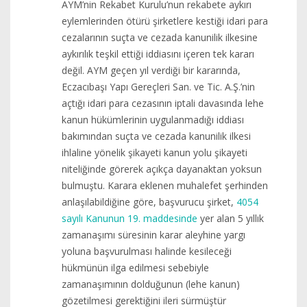
AYM’nin Rekabet Kurulu’nun rekabete aykırı
eylemlerinden ötürü şirketlere kestiği idari para
cezalarının suçta ve cezada kanunilik ilkesine
aykırılık teşkil ettiği iddiasını içeren tek kararı
değil. AYM geçen yıl verdiği bir kararında,
Eczacıbaşı Yapı Gereçleri San. ve Tic. A.Ş.’nin
açtığı idari para cezasının iptali davasında lehe
kanun hükümlerinin uygulanmadığı iddiası
bakımından suçta ve cezada kanunilik ilkesi
ihlaline yönelik şikayeti kanun yolu şikayeti
niteliğinde görerek açıkça dayanaktan yoksun
bulmuştu. Karara eklenen muhalefet şerhinden
anlaşılabildiğine göre, başvurucu şirket,
4054
sayılı Kanunun 19. maddesinde
yer alan 5 yıllık
zamanaşımı süresinin karar aleyhine yargı
yoluna başvurulması halinde kesileceği
hükmünün ilga edilmesi sebebiyle
zamanaşımının dolduğunun (lehe kanun)
gözetilmesi gerektiğini ileri sürmüştür