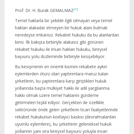
[1]
Prof. Dr. H. Burak GEMALMAZ
Temel haklarla bir şekilde ilgili olmayan veya temel
hakları alakadar etmeyen bir hukuk alanı bulmak
neredeyse imkansız. Rekabet hukuku da bu alanlardan
birisi. İlk bakışta birbiriyle alakasız gibi görünen
rekabet hukuku ile insan hakları hukuku, bireysel
başvuru yolu düzleminde birbiriyle kesişebiliyor.
Bu kesişmenin en önemli kısmını rekabete aykırı
eylemlerden ötürü idari yaptırımlara maruz kalan
şirketlerin, bu yaptırımlara karşı giriştikleri hukuk
yollarında başta mülkiyet hakkı ile adil yargılanma
hakkı olmak üzere temel haklarını gündeme
getirmeleri teşkil ediyor. Gerçekten de özellikle
sektöründe önde gelen şirketlerin ticari faaliyetlerinde
rekabet hukukunun kısıtlayıcı baskısı (devralmalardan
uyumlu eylemlere), bu şirketlerin geleneksel hukuk
yollarının yanı sıra bireysel başvuru yoluyla insan