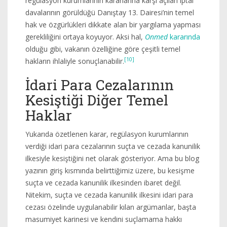
regülasyon kurumlarının kararlarına karşı açılan iptal
davalarının görüldüğü Danıştay 13. Dairesi’nin temel
hak ve özgürlükleri dikkate alan bir yargılama yapması
gerekliliğini ortaya koyuyor. Aksi hal,
Onmed
kararında
olduğu gibi, vakanın özelliğine göre çeşitli temel
[10]
hakların ihlaliyle sonuçlanabilir.
İdari Para Cezalarının
Kesiştiği Diğer Temel
Haklar
Yukarıda özetlenen karar, regülasyon kurumlarının
verdiği idari para cezalarının suçta ve cezada kanunilik
ilkesiyle kesiştiğini net olarak gösteriyor. Ama bu blog
yazının giriş kısmında belirttiğimiz üzere, bu kesişme
suçta ve cezada kanunilik ilkesinden ibaret değil.
Nitekim, suçta ve cezada kanunilik ilkesini idari para
cezası özelinde uygulanabilir kılan argümanlar, başta
masumiyet karinesi ve kendini suçlamama hakkı