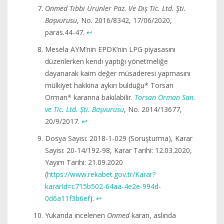
Onmed Tıbbi Ürünler Paz. Ve Dış Tic. Ltd. Şti.
Başvurusu
, No. 2016/8342, 17/06/2020,
paras.44-47.
↩︎
Mesela AYM’nin EPDK’nin LPG piyasasını
düzenlerken kendi yaptığı yönetmeliğe
dayanarak kaim değer müsaderesi yapmasını
mülkiyet hakkına aykırı bulduğu* Torsan
Orman* kararına bakılabilir.
Torsan Orman San.
ve Tic. Ltd. Şti. Başvurusu
, No. 2014/13677,
20/9/2017.
↩︎
Dosya Sayısı: 2018-1-029 (Soruşturma), Karar
Sayısı: 20-14/192-98, Karar Tarihi: 12.03.2020,
Yayım Tarihi: 21.09.2020
(
https://www.rekabet.gov.tr/Karar?
kararId=c715b502-64aa-4e2e-994d-
0d6a11f3b6ef
).
↩︎
Yukarıda incelenen
Onmed
kararı, aslında