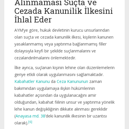
Alınmaması Suçta ve
Cezada Kanunilik İlkesini
İhlal Eder
AYM’ye göre, hukuk devletinin kurucu unsurlarından
olan suçta ve cezada kanunilik ilkesi, kişilerin kanunen
yasaklanmamış veya yaptırıma bağlanmamış filler
dolayısıyla keyfi bir şekilde suçlanmalarını ve
cezalandırılmalarını önlemektedir.
İlke ayrıca, suçlanan kişinin lehine olan düzenlemelerin
geriye etkili olarak uygulanmasını sağlamaktadır.
Kabahatler Kanunu
da
Ceza Kanununun
zaman
bakımından uygulamaya ilişkin hükümlerinin
kabahatler açısından da uygulanacağını amir
olduğundan, kabahat fiilinin unsur ve yaptırıma yönelik
lehe kanun değişikliğinin dikkate alınması gereklidir
(
Anayasa md. 38
’deki kanunilik ilkesinin bir uzantısı
[6]
olarak).