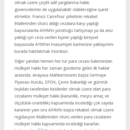
olmak üzere çeşitli adil yargılanma hakkı
güvencelerinin de uygulanabilir olabileceğine işaret
etmekte. Fransız Carrefour şirketinin rekabet
ihlallerinden ötürü aldığı cezalara karşı yaptığı
başvurularda AİHM’in yürüttüğü tartışmayı ya da anız
yaktığı için ceza verilen kişinin yaptığı bireysel
başvuruda AYM’nin masumiyet karinesine yaklaşımını
burada hatırlatmak mümkün.
Diğer yandan hemen her tür para cezası bakımından
mülkiyet hakkı her zaman gündeme gelen ilk haklar
arasında. Anayasa Mahkemesinin başta Sermaye
Piyasası Kurulu, EPDK, Çevre Bakanlığı ve gümrük
teşkilatı tarafından kesilenler olmak üzere idari para
cezalarını mülkiyet hakkı (kanunilik, meşru amaç ve
ölçülülük-orantılılık) kapsamında incelediği çok sayıda
kararının yanı sıra AİHM’in başta rekabet olmak üzere
regülasyon ihlallerinden ötürü verilen para cezalarını
mülkiyet hakkı kapsamında incelediği kararları
[11]