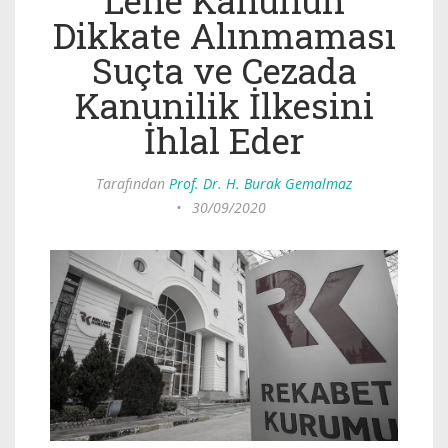
Lehe Kanunun
Dikkate Alınmaması
Suçta ve Cezada
Kanunilik İlkesini
İhlal Eder
Tarafından
Prof. Dr. H. Burak Gemalmaz
•
30/09/2020