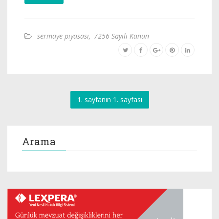
sermaye piyasası
,
7256 Sayılı Kanun
1. sayfanın 1. sayfası
Arama