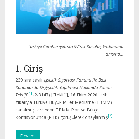
Türkiye Cumhuriyetinin 97’nci Kuruluş Yıldönümü
anısına…
1. Giriş
239 sıra sayılı ‘
İşsizlik Sigortası Kanunu ile Bazı
Kanunlarda Değişiklik Yapılması Hakkında Kanun
[1]
Teklifi
’
(2/3147) [“Teklif”], 16 Ekim 2020 tarihi
itibarıyla Türkiye Büyük Millet Meclisi’ne (TBMM)
sunulmuş, ardından TBMM Plan ve Bütçe
[2]
Komisyonu’nda (PBK) görüşülerek onaylanmış
Devamı