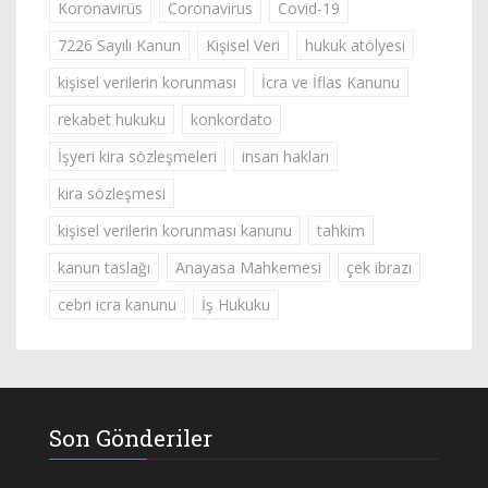
Koronavirüs
Coronavirus
Covid-19
7226 Sayılı Kanun
Kişisel Veri
hukuk atölyesi
kişisel verilerin korunması
İcra ve İflas Kanunu
rekabet hukuku
konkordato
İşyeri kira sözleşmeleri
insan hakları
kira sözleşmesi
kişisel verilerin korunması kanunu
tahkim
kanun taslağı
Anayasa Mahkemesi
çek ibrazı
cebri icra kanunu
İş Hukuku
Son Gönderiler