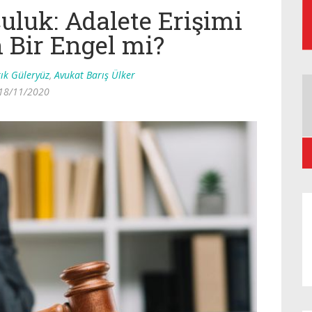
uluk: Adalete Erişimi
n Bir Engel mi?
rık Güleryüz
,
Avukat Barış Ülker
18/11/2020