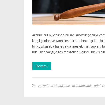
Arabuluculuk, özünde bir uyuşmazlık çözüm yön
karşılığı olan ve tarihi insanlık tarihine eşitlene
bir köy/kasaba halkı ya da meslek mensupları, b
hususları yargıya taşımaktansa üçüncü bir kişinin
Devamı
zorunlu arabuluculuk
,
arabuluculuk
,
adalete