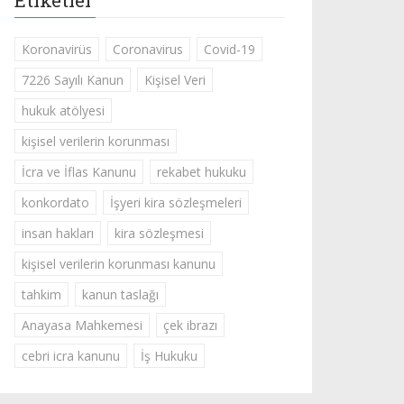
Etiketler
Koronavirüs
Coronavirus
Covid-19
7226 Sayılı Kanun
Kişisel Veri
hukuk atölyesi
kişisel verilerin korunması
İcra ve İflas Kanunu
rekabet hukuku
konkordato
İşyeri kira sözleşmeleri
insan hakları
kira sözleşmesi
kişisel verilerin korunması kanunu
tahkim
kanun taslağı
Anayasa Mahkemesi
çek ibrazı
cebri icra kanunu
İş Hukuku