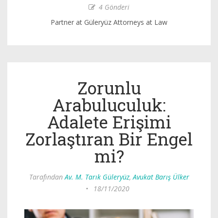
4 Gönderi
Partner at Güleryüz Attorneys at Law
Zorunlu
Arabuluculuk:
Adalete Erişimi
Zorlaştıran Bir Engel
mi?
Tarafından
Av. M. Tarık Güleryüz
,
Avukat Barış Ülker
•
18/11/2020