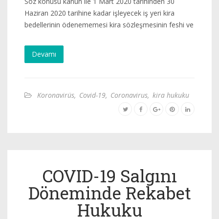
Söz konusu kanun ile 1 Mart 2020 tarihinden 30
Haziran 2020 tarihine kadar işleyecek iş yeri kira
bedellerinin ödenememesi kira sözleşmesinin feshi ve
Devamı
Koronavirüs
,
Covid-19
,
Coronavirus
,
kira hukuku
COVID-19 Salgını
Döneminde Rekabet
Hukuku