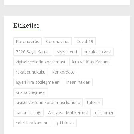
Etiketler
Koronavirüs
Coronavirus
Covid-19
7226 Sayılı Kanun
Kişisel Veri
hukuk atölyesi
kişisel verilerin korunması
İcra ve İflas Kanunu
rekabet hukuku
konkordato
İşyeri kira sözleşmeleri
insan hakları
kira sözleşmesi
kişisel verilerin korunması kanunu
tahkim
kanun taslağı
Anayasa Mahkemesi
çek ibrazı
cebri icra kanunu
İş Hukuku