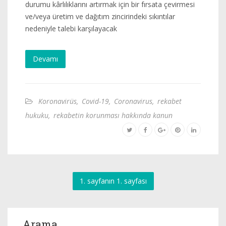
durumu kârlılıklarını artırmak için bir fırsata çevirmesi
ve/veya üretim ve dağıtım zincirindeki sıkıntılar
nedeniyle talebi karşılayacak
Devamı
Koronavirüs
,
Covid-19
,
Coronavirus
,
rekabet
hukuku
,
rekabetin korunması hakkında kanun
1. sayfanın 1. sayfası
Arama