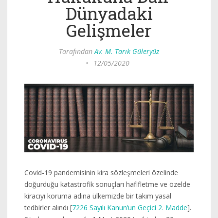
Dünyadaki
Gelişmeler
Tarafından
Av. M. Tarık Güleryüz
•
12/05/2020
Covid-19 pandemisinin kira sözleşmeleri özelinde
doğurduğu katastrofik sonuçları hafifletme ve özelde
kiracıyı koruma adına ülkemizde bir takım yasal
tedbirler alındı [
7226 Sayılı Kanun’un Geçici 2. Madde
].