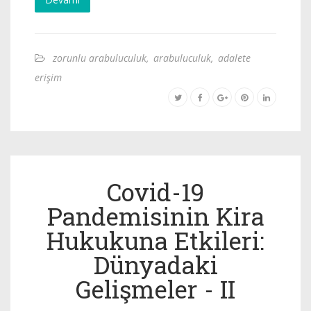
zorunlu arabuluculuk
,
arabuluculuk
,
adalete
erişim
Covid-19
Pandemisinin Kira
Hukukuna Etkileri:
Dünyadaki
Gelişmeler - II