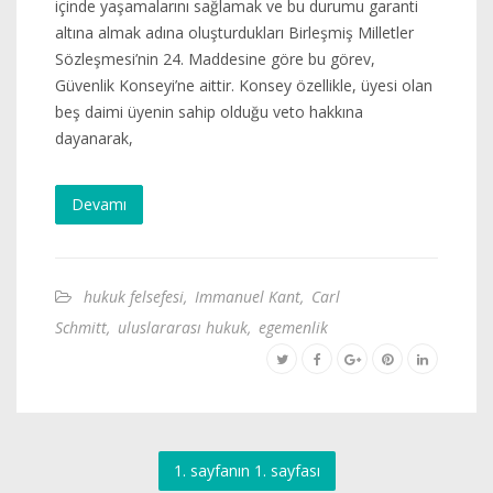
içinde yaşamalarını sağlamak ve bu durumu garanti
altına almak adına oluşturdukları Birleşmiş Milletler
Sözleşmesi’nin 24. Maddesine göre bu görev,
Güvenlik Konseyi’ne aittir. Konsey özellikle, üyesi olan
beş daimi üyenin sahip olduğu veto hakkına
dayanarak,
Devamı
hukuk felsefesi
,
Immanuel Kant
,
Carl
Schmitt
,
uluslararası hukuk
,
egemenlik
1. sayfanın 1. sayfası