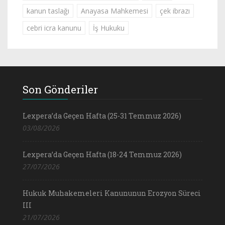
kanun taslağı
Anayasa Mahkemesi
çek ibrazı
cebri icra kanunu
İş Hukuku
Son Gönderiler
Lexpera’da Geçen Hafta (25-31 Temmuz 2026)
03/08/2026
Lexpera’da Geçen Hafta (18-24 Temmuz 2026)
27/07/2026
Hukuk Muhakemeleri Kanununun Erozyon Süreci
III
21/07/2026