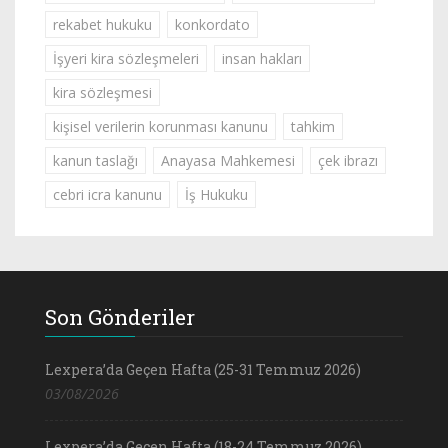
rekabet hukuku
konkordato
İşyeri kira sözleşmeleri
insan hakları
kira sözleşmesi
kişisel verilerin korunması kanunu
tahkim
kanun taslağı
Anayasa Mahkemesi
çek ibrazı
cebri icra kanunu
İş Hukuku
Son Gönderiler
Lexpera’da Geçen Hafta (25-31 Temmuz 2026)
03/08/2026
Lexpera’da Geçen Hafta (18-24 Temmuz 2026)