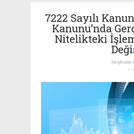
7222 Sayılı Kanun
Kanunu’nda Gerç
Nitelikteki İşl
Deği
Tarafından
•