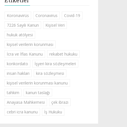
Etiketler
Koronavirüs
Coronavirus
Covid-19
7226 Sayılı Kanun
Kişisel Veri
hukuk atölyesi
kişisel verilerin korunması
İcra ve İflas Kanunu
rekabet hukuku
konkordato
İşyeri kira sözleşmeleri
insan hakları
kira sözleşmesi
kişisel verilerin korunması kanunu
tahkim
kanun taslağı
Anayasa Mahkemesi
çek ibrazı
cebri icra kanunu
İş Hukuku