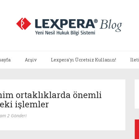
sayfa
Arşiv
Lexpera'yı Ücretsiz Kullanın!
İle
nim ortaklıklarda önemli
teki işlemler
lam 2 Gönderi