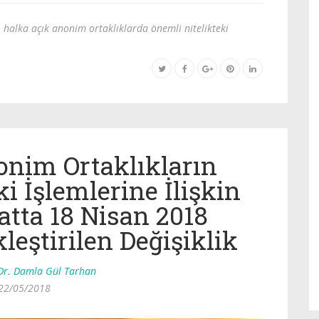
halka açık anonim ortaklıklarda önemli nitelikteki
onim Ortaklıkların
i İşlemlerine İlişkin
atta 18 Nisan 2018
leştirilen Değişiklik
Dr. Damla Gül Tarhan
22/05/2018