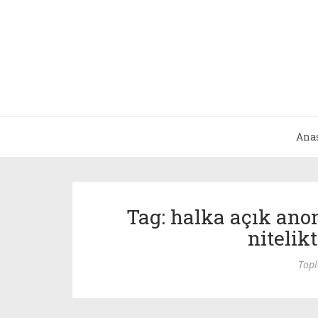
Ana
Tag: halka açık ano
nitelik
Top