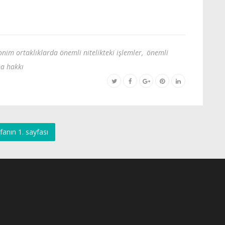
nim ortaklıklarda önemli nitelikteki işlemler
,
önemli
ma hakkı
fanın 1. sayfası