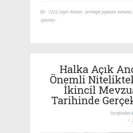
7222 Sayılı Kanun
,
sermaye piyasası kanunu
,
işlemler
Halka Açık An
Önemli Niteliktek
İkincil Mevzu
Tarihinde Gerçek
Tarafından
•