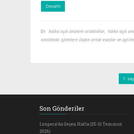
Devamı
halka açık anonim ortaklıklar
,
halka açık ano
nitelikteki işlemlere ilişkin ortak esaslar ve ayrıl
1. say
Son Gönderiler
Lexpera’da Geçen Hafta (25-31 Temmuz
2026)