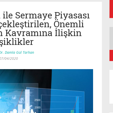
 ile Sermaye Piyasası
ekleştirilen, Önemli
em Kavramına İlişkin
şiklikler
Dr. Damla Gül Tarhan
07/04/2020