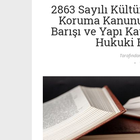
2863 Sayılı Kültü
Koruma Kanunu
Barışı ve Yapı K
Hukuki 
Tarafınd
•