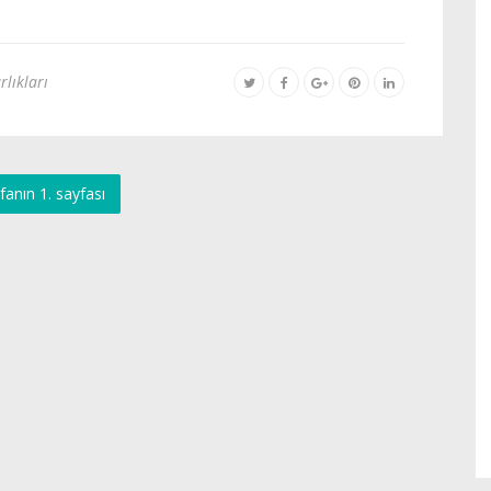
rlıkları
fanın 1. sayfası