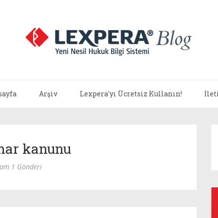
sayfa
Arşiv
Lexpera'yı Ücretsiz Kullanın!
İle
mar kanunu
lam 1 Gönderi