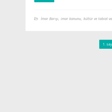
İmar Barışı
,
imar kanunu
,
kültür ve tabiat va
1. say