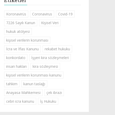
Etiketler
Koronavirüs
Coronavirus
Covid-19
7226 Sayılı Kanun
Kişisel Veri
hukuk atölyesi
kişisel verilerin korunması
İcra ve İflas Kanunu
rekabet hukuku
konkordato
İşyeri kira sözleşmeleri
insan hakları
kira sözleşmesi
kişisel verilerin korunması kanunu
tahkim
kanun taslağı
Anayasa Mahkemesi
çek ibrazı
cebri icra kanunu
İş Hukuku