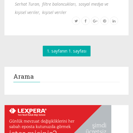
Serhat Turan
,
filtre baloncukları
,
sosyal medya ve
kişisel veriler
,
kişisel veriler
1. sayfanın 1. sayfası
Arama