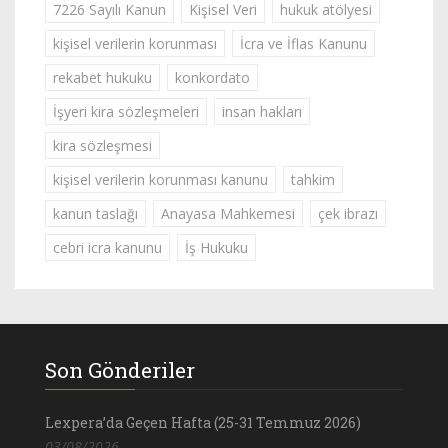
7226 Sayılı Kanun
Kişisel Veri
hukuk atölyesi
kişisel verilerin korunması
İcra ve İflas Kanunu
rekabet hukuku
konkordato
İşyeri kira sözleşmeleri
insan hakları
kira sözleşmesi
kişisel verilerin korunması kanunu
tahkim
kanun taslağı
Anayasa Mahkemesi
çek ibrazı
cebri icra kanunu
İş Hukuku
Son Gönderiler
Lexpera’da Geçen Hafta (25-31 Temmuz 2026)
03/08/2026