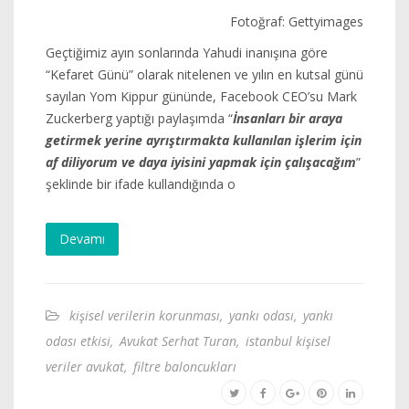
Fotoğraf: Gettyimages
Geçtiğimiz ayın sonlarında Yahudi inanışına göre
“Kefaret Günü” olarak nitelenen ve yılın en kutsal günü
sayılan Yom Kippur gününde, Facebook CEO’su Mark
Zuckerberg yaptığı paylaşımda “
İnsanları bir araya
getirmek yerine ayrıştırmakta kullanılan işlerim için
af diliyorum ve daya iyisini yapmak için çalışacağım
”
şeklinde bir ifade kullandığında o
Devamı
kişisel verilerin korunması
,
yankı odası
,
yankı
odası etkisi
,
Avukat Serhat Turan
,
istanbul kişisel
veriler avukat
,
filtre baloncukları