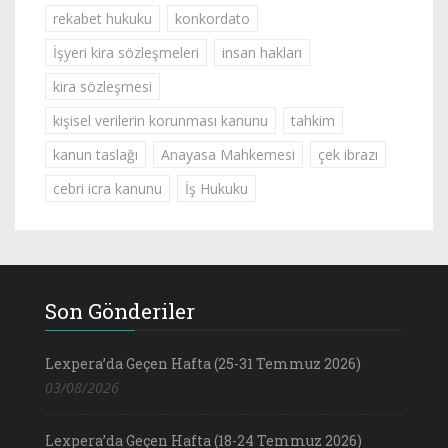
rekabet hukuku
konkordato
İşyeri kira sözleşmeleri
insan hakları
kira sözleşmesi
kişisel verilerin korunması kanunu
tahkim
kanun taslağı
Anayasa Mahkemesi
çek ibrazı
cebri icra kanunu
İş Hukuku
Son Gönderiler
Lexpera’da Geçen Hafta (25-31 Temmuz 2026)
03/08/2026
Lexpera’da Geçen Hafta (18-24 Temmuz 2026)