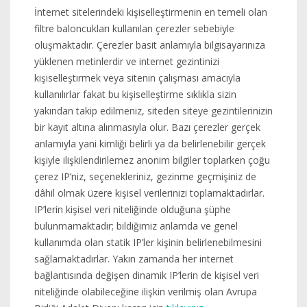
İnternet sitelerindeki kişiselleştirmenin en temeli olan
filtre baloncukları kullanılan çerezler sebebiyle
oluşmaktadır. Çerezler basit anlamıyla bilgisayarınıza
yüklenen metinlerdir ve internet gezintinizi
kişiselleştirmek veya sitenin çalışması amacıyla
kullanılırlar fakat bu kişiselleştirme sıklıkla sizin
yakından takip edilmeniz, siteden siteye gezintilerinizin
bir kayıt altına alınmasıyla olur. Bazı çerezler gerçek
anlamıyla yani kimliği belirli ya da belirlenebilir gerçek
kişiyle ilişkilendirilemez anonim bilgiler toplarken çoğu
çerez IP’niz, seçenekleriniz, gezinme geçmişiniz de
dâhil olmak üzere kişisel verilerinizi toplamaktadırlar.
IP’lerin kişisel veri niteliğinde olduğuna şüphe
bulunmamaktadır; bildiğimiz anlamda ve genel
kullanımda olan statik IP’ler kişinin belirlenebilmesini
sağlamaktadırlar. Yakın zamanda her internet
bağlantısında değişen dinamik IP’lerin de kişisel veri
niteliğinde olabileceğine ilişkin verilmiş olan Avrupa