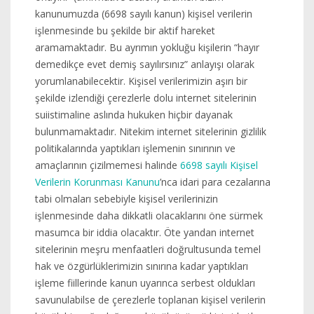
kanunumuzda (6698 sayılı kanun) kişisel verilerin
işlenmesinde bu şekilde bir aktif hareket
aramamaktadır. Bu ayrımın yokluğu kişilerin “hayır
demedikçe evet demiş sayılırsınız” anlayışı olarak
yorumlanabilecektir. Kişisel verilerimizin aşırı bir
şekilde izlendiği çerezlerle dolu internet sitelerinin
suiistimaline aslında hukuken hiçbir dayanak
bulunmamaktadır. Nitekim internet sitelerinin gizlilik
politikalarında yaptıkları işlemenin sınırının ve
amaçlarının çizilmemesi halinde
6698 sayılı Kişisel
Verilerin Korunması Kanunu
’nca idari para cezalarına
tabi olmaları sebebiyle kişisel verilerinizin
işlenmesinde daha dikkatli olacaklarını öne sürmek
masumca bir iddia olacaktır. Öte yandan internet
sitelerinin meşru menfaatleri doğrultusunda temel
hak ve özgürlüklerimizin sınırına kadar yaptıkları
işleme fiillerinde kanun uyarınca serbest oldukları
savunulabilse de çerezlerle toplanan kişisel verilerin