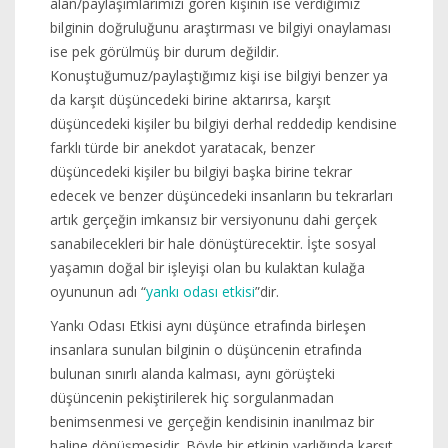
alan/paylaşımlarımızı gören kişinin ise verdiğimiz
bilginin doğruluğunu araştırması ve bilgiyi onaylaması
ise pek görülmüş bir durum değildir.
Konuştuğumuz/paylaştığımız kişi ise bilgiyi benzer ya
da karşıt düşüncedeki birine aktarırsa, karşıt
düşüncedeki kişiler bu bilgiyi derhal reddedip kendisine
farklı türde bir anekdot yaratacak, benzer
düşüncedeki kişiler bu bilgiyi başka birine tekrar
edecek ve benzer düşüncedeki insanların bu tekrarları
artık gerçeğin imkansız bir versiyonunu dahi gerçek
sanabilecekleri bir hale dönüştürecektir. İşte sosyal
yaşamın doğal bir işleyişi olan bu kulaktan kulağa
oyununun adı “
yankı odası etkisi
”dir.
Yankı Odası Etkisi aynı düşünce etrafında birleşen
insanlara sunulan bilginin o düşüncenin etrafında
bulunan sınırlı alanda kalması, aynı görüşteki
düşüncenin pekiştirilerek hiç sorgulanmadan
benimsenmesi ve gerçeğin kendisinin inanılmaz bir
haline dönüşmesidir. Böyle bir etkinin varlığında karşıt