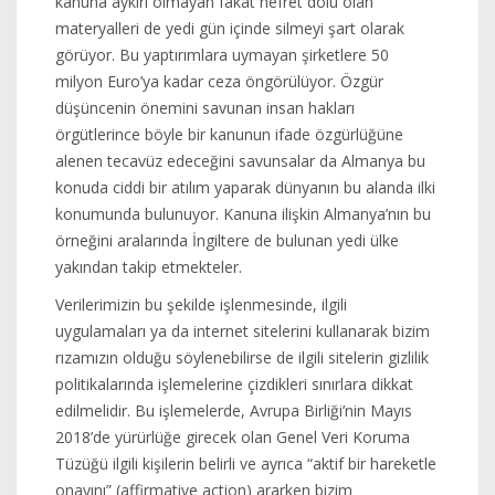
kanuna aykırı olmayan fakat nefret dolu olan
materyalleri de yedi gün içinde silmeyi şart olarak
görüyor. Bu yaptırımlara uymayan şirketlere 50
milyon Euro’ya kadar ceza öngörülüyor. Özgür
düşüncenin önemini savunan insan hakları
örgütlerince böyle bir kanunun ifade özgürlüğüne
alenen tecavüz edeceğini savunsalar da Almanya bu
konuda ciddi bir atılım yaparak dünyanın bu alanda ilki
konumunda bulunuyor. Kanuna ilişkin Almanya’nın bu
örneğini aralarında İngiltere de bulunan yedi ülke
yakından takip etmekteler.
Verilerimizin bu şekilde işlenmesinde, ilgili
uygulamaları ya da internet sitelerini kullanarak bizim
rızamızın olduğu söylenebilirse de ilgili sitelerin gizlilik
politikalarında işlemelerine çizdikleri sınırlara dikkat
edilmelidir. Bu işlemelerde, Avrupa Birliği’nin Mayıs
2018’de yürürlüğe girecek olan Genel Veri Koruma
Tüzüğü ilgili kişilerin belirli ve ayrıca “aktif bir hareketle
onayını” (affirmative action) ararken bizim