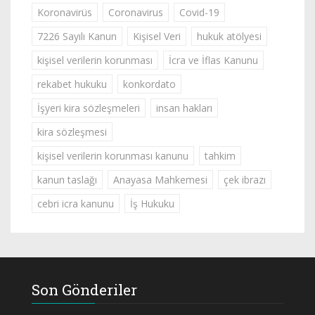
Koronavirüs
Coronavirus
Covid-19
7226 Sayılı Kanun
Kişisel Veri
hukuk atölyesi
kişisel verilerin korunması
İcra ve İflas Kanunu
rekabet hukuku
konkordato
İşyeri kira sözleşmeleri
insan hakları
kira sözleşmesi
kişisel verilerin korunması kanunu
tahkim
kanun taslağı
Anayasa Mahkemesi
çek ibrazı
cebri icra kanunu
İş Hukuku
Son Gönderiler