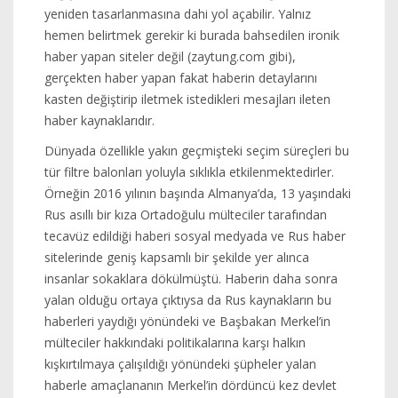
yeniden tasarlanmasına dahi yol açabilir. Yalnız
hemen belirtmek gerekir ki burada bahsedilen ironik
haber yapan siteler değil (zaytung.com gibi),
gerçekten haber yapan fakat haberin detaylarını
kasten değiştirip iletmek istedikleri mesajları ileten
haber kaynaklarıdır.
Dünyada özellikle yakın geçmişteki seçim süreçleri bu
tür filtre balonları yoluyla sıklıkla etkilenmektedirler.
Örneğin 2016 yılının başında Almanya’da, 13 yaşındaki
Rus asıllı bir kıza Ortadoğulu mülteciler tarafından
tecavüz edildiği haberi sosyal medyada ve Rus haber
sitelerinde geniş kapsamlı bir şekilde yer alınca
insanlar sokaklara dökülmüştü. Haberin daha sonra
yalan olduğu ortaya çıktıysa da Rus kaynakların bu
haberleri yaydığı yönündeki ve Başbakan Merkel’in
mülteciler hakkındaki politikalarına karşı halkın
kışkırtılmaya çalışıldığı yönündeki şüpheler yalan
haberle amaçlananın Merkel’in dördüncü kez devlet