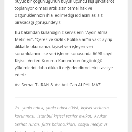
büyük bir çoğunluğunun büyük üçüncü kişi şirketlerce
toplanıyor olması artık sizin temel hak ve
özgürlüklerinizin ihlal edilmediği iddiasını asılsız
bırakacağı görüşündeyiz.
Bu bakımdan kullandığınız servislerin “Aydınlatma
Metinleri”, “Çerez ve Gizlilik Politikaları”nı vakit ayırıp
dikkatle okumanızı; kişisel veri işleyen veri
sorumlularının ise veri işleme konusunda 6698 sayılı
Kişisel Verileri Koruma Kanunu’nun öngördüğü
yükümlerini daha dikkatli değerlendirmelerini tavsiye
ederiz.
Av. Serhat TURAN & Av. Anıl Can ALPYILMAZ
yankı odası
,
yankı odası etkisi
,
kişisel verilerin
korunması
,
istanbul kişisel veriler avukat
,
Avukat
Serhat Turan
,
filtre baloncukları
,
sosyal medya ve