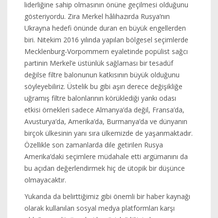
liderliğine sahip olmasının önüne geçilmesi olduğunu
gösteriyordu. Zira Merkel hâlihazırda Rusya’nın
Ukrayna hedefi önünde duran en büyük engellerden
biri. Nitekim 2016 yılında yapılan bölgesel seçimlerde
Mecklenburg-Vorpommern eyaletinde popülist sağcı
partinin Merkel’e üstünlük sağlaması bir tesadüf
değilse filtre balonunun katkısının büyük olduğunu
söyleyebiliriz. Üstelik bu gibi aşırı derece değişikliğe
uğramış filtre balonlarının körüklediği yankı odası
etkisi örnekleri sadece Almanya’da değil, Fransa’da,
Avusturya’da, Amerika’da, Burmanya’da ve dünyanın
birçok ülkesinin yanı sıra ülkemizde de yaşanmaktadır.
Özellikle son zamanlarda dile getirilen Rusya
Amerika’daki seçimlere müdahale etti argümanını da
bu açıdan değerlendirmek hiç de ütopik bir düşünce
olmayacaktır.
Yukarıda da belirttiğimiz gibi önemli bir haber kaynağı
olarak kullanılan sosyal medya platformları karşı